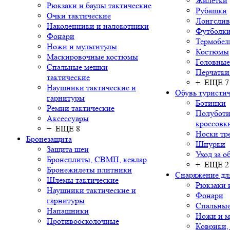
Жилетки
Рюкзаки и баулы тактические
Рубашки
Очки тактические
Лонгсли
Наколенники и налокотники
Футболки
Фонари
Термобел
Ножи и мультитулы
Костюмы
Маскировочные костюмы
Головные
Спальные мешки
Перчатки
тактические
+ ЕЩЕ 7
Наушники тактические и
Обувь туристич
гарнитуры
Ботинки
Ремни тактические
Полуботи
Аксессуары
кроссовк
+ ЕЩЕ 8
Носки тр
Бронезащита
Шнурки
Защита шеи
Уход за о
Бронеплиты, СВМП, кевлар
+ ЕЩЕ 2
Бронежилеты плитники
Снаряжение дл
Шлемы тактические
Рюкзаки 
Наушники тактические и
Фонари
гарнитуры
Спальны
Напашники
Ножи и м
Противоосколочные
Коврики,