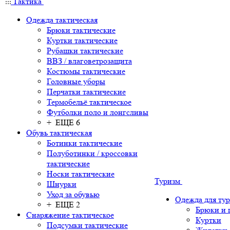
Тактика
Одежда тактическая
Брюки тактические
Куртки тактические
Рубашки тактические
ВВЗ / влаговетрозащита
Костюмы тактические
Головные уборы
Перчатки тактические
Термобельё тактическое
Футболки поло и лонгсливы
+ ЕЩЕ 6
Обувь тактическая
Ботинки тактические
Полуботинки / кроссовки
тактические
Носки тактические
Туризм
Шнурки
Уход за обувью
Одежда для ту
+ ЕЩЕ 2
Брюки и
Снаряжение тактическое
Куртки
Подсумки тактические