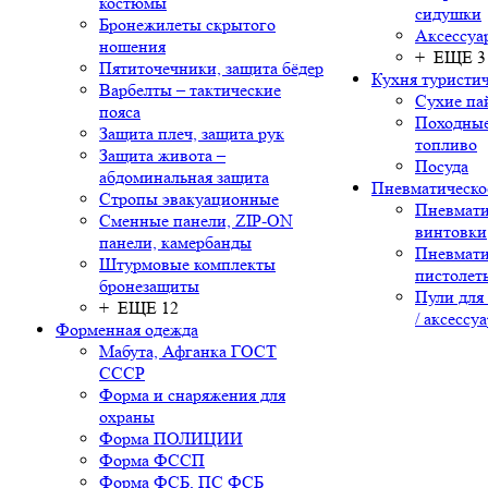
костюмы
сидушки
Бронежилеты скрытого
Аксессуа
ношения
+ ЕЩЕ 3
Пятиточечники, защита бёдер
Кухня туристич
Варбелты – тактические
Сухие па
пояса
Походные
Защита плеч, защита рук
топливо
Защита живота –
Посуда
абдоминальная защита
Пневматическо
Стропы эвакуационные
Пневмати
Сменные панели, ZIP-ON
винтовки
панели, камербанды
Пневмати
Штурмовые комплекты
пистолет
бронезащиты
Пули для
+ ЕЩЕ 12
/ аксессу
Форменная одежда
Мабута, Афганка ГОСТ
СССР
Форма и снаряжения для
охраны
Форма ПОЛИЦИИ
Форма ФССП
Форма ФСБ, ПС ФСБ