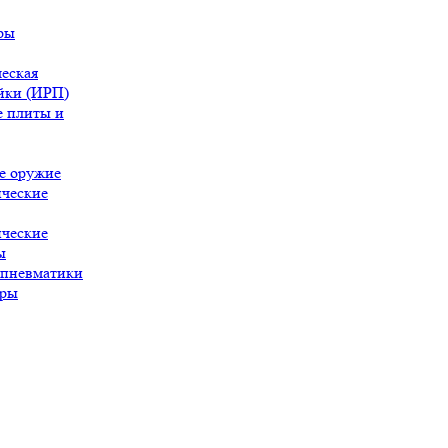
ры
еская
йки (ИРП)
 плиты и
е оружие
ческие
ческие
ы
 пневматики
ары