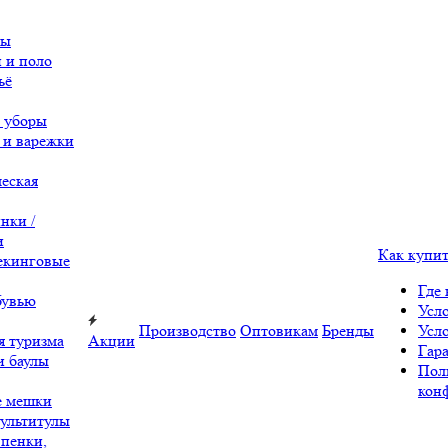
вы
 и поло
ьё
 уборы
 и варежки
еская
нки /
и
Как купи
екинговые
Где 
бувью
Усл
Производство
Оптовикам
Бренды
Усл
я туризма
Акции
Гара
и баулы
Пол
кон
е мешки
ультитулы
 пенки,