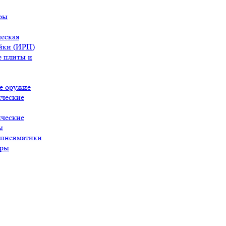
ры
еская
йки (ИРП)
 плиты и
е оружие
ческие
ческие
ы
 пневматики
ары