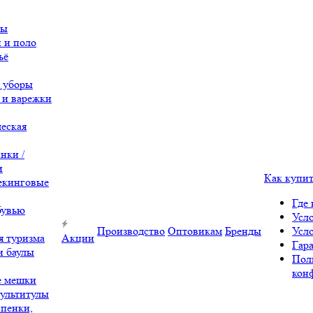
вы
 и поло
ьё
 уборы
 и варежки
еская
нки /
и
Как купи
екинговые
Где 
бувью
Усл
Производство
Оптовикам
Бренды
Усл
я туризма
Акции
Гара
и баулы
Пол
кон
е мешки
ультитулы
 пенки,