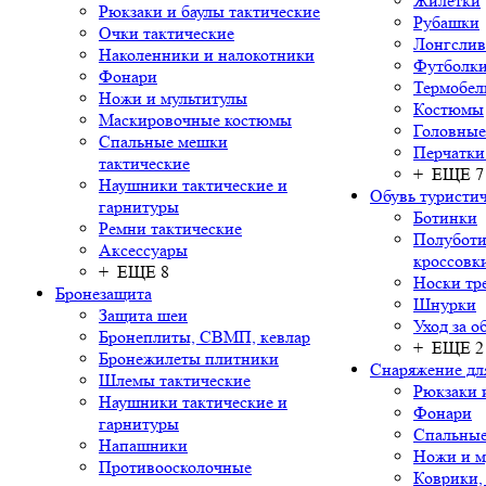
Жилетки
Рюкзаки и баулы тактические
Рубашки
Очки тактические
Лонгсли
Наколенники и налокотники
Футболки
Фонари
Термобел
Ножи и мультитулы
Костюмы
Маскировочные костюмы
Головные
Спальные мешки
Перчатки
тактические
+ ЕЩЕ 7
Наушники тактические и
Обувь туристич
гарнитуры
Ботинки
Ремни тактические
Полуботи
Аксессуары
кроссовк
+ ЕЩЕ 8
Носки тр
Бронезащита
Шнурки
Защита шеи
Уход за о
Бронеплиты, СВМП, кевлар
+ ЕЩЕ 2
Бронежилеты плитники
Снаряжение дл
Шлемы тактические
Рюкзаки 
Наушники тактические и
Фонари
гарнитуры
Спальны
Напашники
Ножи и м
Противоосколочные
Коврики,