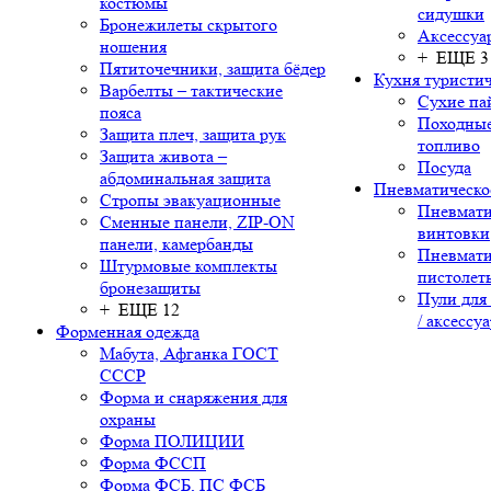
костюмы
сидушки
Бронежилеты скрытого
Аксессуа
ношения
+ ЕЩЕ 3
Пятиточечники, защита бёдер
Кухня туристич
Варбелты – тактические
Сухие па
пояса
Походные
Защита плеч, защита рук
топливо
Защита живота –
Посуда
абдоминальная защита
Пневматическо
Стропы эвакуационные
Пневмати
Сменные панели, ZIP-ON
винтовки
панели, камербанды
Пневмати
Штурмовые комплекты
пистолет
бронезащиты
Пули для
+ ЕЩЕ 12
/ аксессу
Форменная одежда
Мабута, Афганка ГОСТ
СССР
Форма и снаряжения для
охраны
Форма ПОЛИЦИИ
Форма ФССП
Форма ФСБ, ПС ФСБ