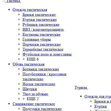
Тактика
Одежда тактическая
Брюки тактические
Куртки тактические
Рубашки тактические
ВВЗ / влаговетрозащита
Костюмы тактические
Головные уборы
Перчатки тактические
Термобельё тактическое
Футболки поло и лонгсливы
+ ЕЩЕ 6
Обувь тактическая
Ботинки тактические
Полуботинки / кроссовки
тактические
Носки тактические
Туризм
Шнурки
Уход за обувью
Одежда для ту
+ ЕЩЕ 2
Брюки и
Снаряжение тактическое
Куртки
Подсумки тактические