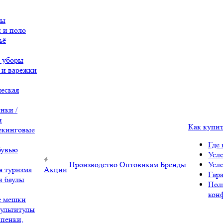
вы
 и поло
ьё
 уборы
 и варежки
еская
нки /
и
Как купи
екинговые
Где 
бувью
Усл
Производство
Оптовикам
Бренды
Усл
я туризма
Акции
Гара
и баулы
Пол
кон
е мешки
ультитулы
 пенки,