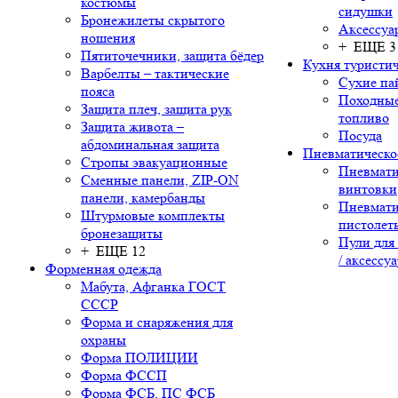
костюмы
сидушки
Бронежилеты скрытого
Аксессуа
ношения
+ ЕЩЕ 3
Пятиточечники, защита бёдер
Кухня туристич
Варбелты – тактические
Сухие па
пояса
Походные
Защита плеч, защита рук
топливо
Защита живота –
Посуда
абдоминальная защита
Пневматическо
Стропы эвакуационные
Пневмати
Сменные панели, ZIP-ON
винтовки
панели, камербанды
Пневмати
Штурмовые комплекты
пистолет
бронезащиты
Пули для
+ ЕЩЕ 12
/ аксессу
Форменная одежда
Мабута, Афганка ГОСТ
СССР
Форма и снаряжения для
охраны
Форма ПОЛИЦИИ
Форма ФССП
Форма ФСБ, ПС ФСБ