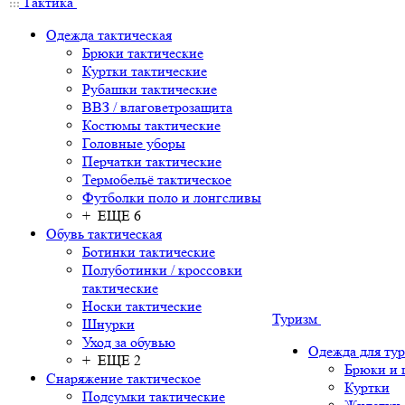
Тактика
Одежда тактическая
Брюки тактические
Куртки тактические
Рубашки тактические
ВВЗ / влаговетрозащита
Костюмы тактические
Головные уборы
Перчатки тактические
Термобельё тактическое
Футболки поло и лонгсливы
+ ЕЩЕ 6
Обувь тактическая
Ботинки тактические
Полуботинки / кроссовки
тактические
Носки тактические
Туризм
Шнурки
Уход за обувью
Одежда для ту
+ ЕЩЕ 2
Брюки и
Снаряжение тактическое
Куртки
Подсумки тактические