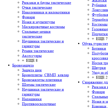
Жилетки
Рюкзаки и баулы тактические
Рубашки
Очки тактические
Лонгсли
Наколенники и налокотники
Футболки
Фонари
Термобел
Ножи и мультитулы
Костюмы
Маскировочные костюмы
Головные
Спальные мешки
Перчатки
тактические
+ ЕЩЕ 7
Наушники тактические и
Обувь туристич
гарнитуры
Ботинки
Ремни тактические
Полуботи
Аксессуары
кроссовк
+ ЕЩЕ 8
Носки тр
Бронезащита
Шнурки
Защита шеи
Уход за о
Бронеплиты, СВМП, кевлар
+ ЕЩЕ 2
Бронежилеты плитники
Снаряжение дл
Шлемы тактические
Рюкзаки 
Наушники тактические и
Фонари
гарнитуры
Спальны
Напашники
Ножи и м
Противоосколочные
Коврики,