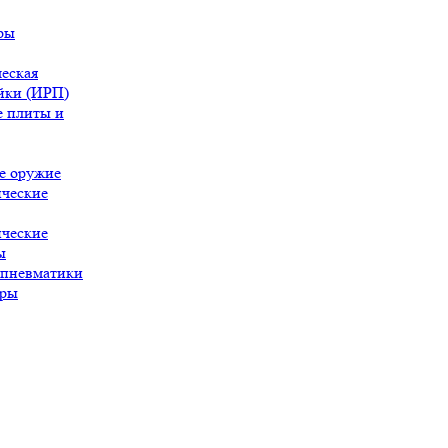
ры
еская
йки (ИРП)
 плиты и
е оружие
ческие
ческие
ы
 пневматики
ары