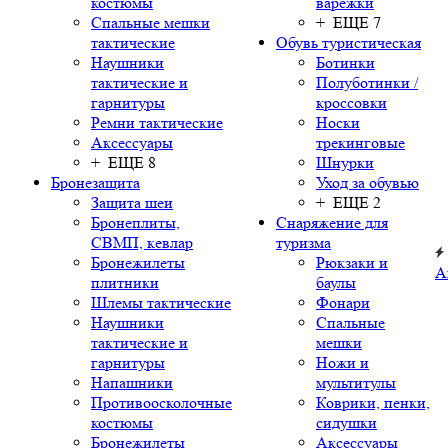
костюмы
варежки
Спальные мешки
+ ЕЩЕ 7
тактические
Обувь туристическая
Наушники
Ботинки
тактические и
Полуботинки /
гарнитуры
кроссовки
Ремни тактические
Носки
Аксессуары
трекинговые
+ ЕЩЕ 8
Шнурки
Бронезащита
Уход за обувью
Защита шеи
+ ЕЩЕ 2
Бронеплиты,
Снаряжение для
СВМП, кевлар
туризма
Бронежилеты
Рюкзаки и
А
плитники
баулы
Шлемы тактические
Фонари
Наушники
Спальные
тактические и
мешки
гарнитуры
Ножи и
Напашники
мультитулы
Противоосколочные
Коврики, пенки,
костюмы
сидушки
Бронежилеты
Аксессуары