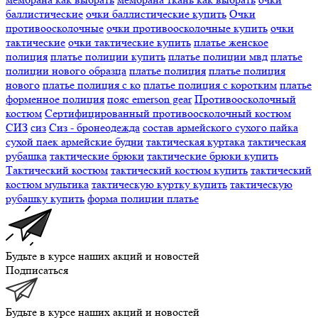
баллистические
очки баллистические купить
Очки
противоосколочные
очки противоосколочные купить
очки
тактические
очки тактические купить
платье женское
полиция
платье полиции купить
платье полиции мвд
платье
полиции нового образца
платье полиция
платье полиция
нового
платье полиция с ко
платье полиция с коротким
платье
форменное полиция
пояс emerson gear
Противоосколочный
костюм
Сертифицированный противоосколочный костюм
СИЗ
сиз
Сиз - бронеодежда
состав армейского сухого пайка
сухой паек армейские будни
тактическая куртака
тактическая
рубашка
тактические брюки
тактические брюки купить
Тактический костюм
тактический костюм купить
тактический
костюм мультика
тактическую куртку купить
тактическую
рубашку купить
форма полиции платье
Будьте в курсе наших акций и новостей
Подписаться
Будьте в курсе наших акций и новостей