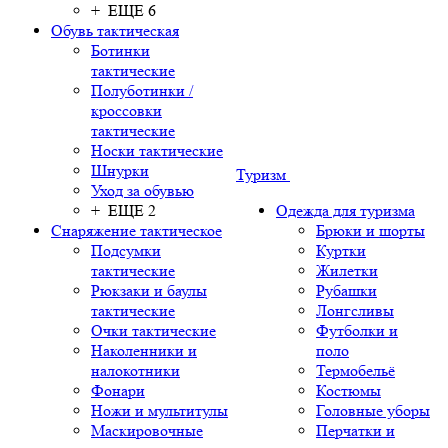
+ ЕЩЕ 6
Обувь тактическая
Ботинки
тактические
Полуботинки /
кроссовки
тактические
Носки тактические
Шнурки
Туризм
Уход за обувью
+ ЕЩЕ 2
Одежда для туризма
Снаряжение тактическое
Брюки и шорты
Подсумки
Куртки
тактические
Жилетки
Рюкзаки и баулы
Рубашки
тактические
Лонгсливы
Очки тактические
Футболки и
Наколенники и
поло
налокотники
Термобельё
Фонари
Костюмы
Ножи и мультитулы
Головные уборы
Маскировочные
Перчатки и