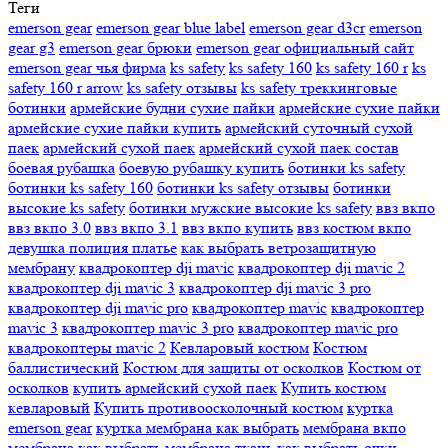
Теги
emerson gear
emerson gear blue label
emerson gear d3cr
emerson
gear g3
emerson gear брюки
emerson gear официальный сайт
emerson gear чья фирма
ks safety
ks safety 160
ks safety 160 r
ks
safety 160 r arrow
ks safety отзывы
ks safety треккинговые
ботинки
армейские будни сухие пайки
армейские сухие пайки
армейские сухие пайки купить
армейский суточный сухой
паек
армейский сухой паек
армейский сухой паек состав
боевая рубашка
боевую рубашку купить
ботинки ks safety
ботинки ks safety 160
ботинки ks safety отзывы
ботинки
высокие ks safety
ботинки мужские высокие ks safety
ввз вкпо
ввз вкпо 3.0
ввз вкпо 3.1
ввз вкпо купить
ввз костюм вкпо
девушка полиция платье
как выбрать ветрозащитную
мембрану
квадрокоптер dji mavic
квадрокоптер dji mavic 2
квадрокоптер dji mavic 3
квадрокоптер dji mavic 3 pro
квадрокоптер dji mavic pro
квадрокоптер mavic
квадрокоптер
mavic 3
квадрокоптер mavic 3 pro
квадрокоптер mavic pro
квадрокоптеры mavic 2
Кевларовый костюм
Костюм
баллистический
Костюм для защиты от осколков
Костюм от
осколков
купить армейский сухой паек
Купить костюм
кевларовый
Купить противоосколочный костюм
куртка
emerson gear
куртка мембрана как выбрать
мембрана вкпо
мембрана как выбрать
мембрана ткань как выбрать
очки