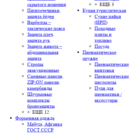
скрытого ношения
+ ЕЩЕ 3
Пятиточечники,
Кухня туристическая
защита бёдер
Сухие пайки
Варбелты –
(ИРП)
тактические пояса
Походные
Защита плеч,
плиты и
защита рук
топливо
Защита живота –
Посуда
абдоминальная
Пневматическое
защита
оружие
Стропы
Пневматические
эвакуационные
винтовки
Сменные панели,
Пневматические
ZIP-ON панели,
пистолеты
камербанды
Пули для
Штурмовые
пневматики /
комплекты
аксессуары
бронезащиты
+ ЕЩЕ 12
Форменная одежда
Мабута, Афганка
ГОСТ СССР