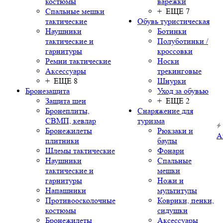
костюмы
варежки
Спальные мешки
+ ЕЩЕ 7
тактические
Обувь туристическая
Наушники
Ботинки
тактические и
Полуботинки /
гарнитуры
кроссовки
Ремни тактические
Носки
Аксессуары
трекинговые
+ ЕЩЕ 8
Шнурки
Бронезащита
Уход за обувью
Защита шеи
+ ЕЩЕ 2
Бронеплиты,
Снаряжение для
СВМП, кевлар
туризма
Бронежилеты
Рюкзаки и
А
плитники
баулы
Шлемы тактические
Фонари
Наушники
Спальные
тактические и
мешки
гарнитуры
Ножи и
Напашники
мультитулы
Противоосколочные
Коврики, пенки,
костюмы
сидушки
Бронежилеты
Аксессуары