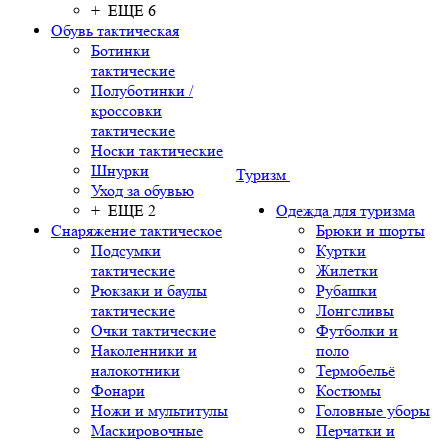
+ ЕЩЕ 6
Обувь тактическая
Ботинки
тактические
Полуботинки /
кроссовки
тактические
Носки тактические
Шнурки
Туризм
Уход за обувью
+ ЕЩЕ 2
Одежда для туризма
Снаряжение тактическое
Брюки и шорты
Подсумки
Куртки
тактические
Жилетки
Рюкзаки и баулы
Рубашки
тактические
Лонгсливы
Очки тактические
Футболки и
Наколенники и
поло
налокотники
Термобельё
Фонари
Костюмы
Ножи и мультитулы
Головные уборы
Маскировочные
Перчатки и