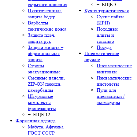
скрытого ношения
+ ЕЩЕ 3
Пятиточечники,
Кухня туристическая
защита бёдер
Сухие пайки
Варбелты –
(ИРП)
тактические пояса
Походные
Защита плеч,
плиты и
защита рук
топливо
Защита живота –
Посуда
абдоминальная
Пневматическое
защита
оружие
Стропы
Пневматические
эвакуационные
винтовки
Сменные панели,
Пневматические
ZIP-ON панели,
пистолеты
камербанды
Пули для
Штурмовые
пневматики /
комплекты
аксессуары
бронезащиты
+ ЕЩЕ 12
Форменная одежда
Мабута, Афганка
ГОСТ СССР