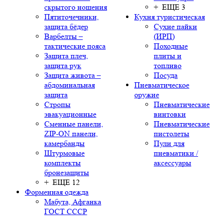
скрытого ношения
+ ЕЩЕ 3
Пятиточечники,
Кухня туристическая
защита бёдер
Сухие пайки
Варбелты –
(ИРП)
тактические пояса
Походные
Защита плеч,
плиты и
защита рук
топливо
Защита живота –
Посуда
абдоминальная
Пневматическое
защита
оружие
Стропы
Пневматические
эвакуационные
винтовки
Сменные панели,
Пневматические
ZIP-ON панели,
пистолеты
камербанды
Пули для
Штурмовые
пневматики /
комплекты
аксессуары
бронезащиты
+ ЕЩЕ 12
Форменная одежда
Мабута, Афганка
ГОСТ СССР