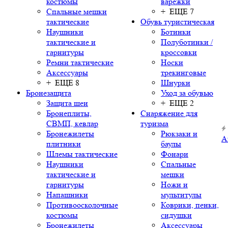
костюмы
варежки
Спальные мешки
+ ЕЩЕ 7
тактические
Обувь туристическая
Наушники
Ботинки
тактические и
Полуботинки /
гарнитуры
кроссовки
Ремни тактические
Носки
Аксессуары
трекинговые
+ ЕЩЕ 8
Шнурки
Бронезащита
Уход за обувью
Защита шеи
+ ЕЩЕ 2
Бронеплиты,
Снаряжение для
СВМП, кевлар
туризма
Бронежилеты
Рюкзаки и
А
плитники
баулы
Шлемы тактические
Фонари
Наушники
Спальные
тактические и
мешки
гарнитуры
Ножи и
Напашники
мультитулы
Противоосколочные
Коврики, пенки,
костюмы
сидушки
Бронежилеты
Аксессуары