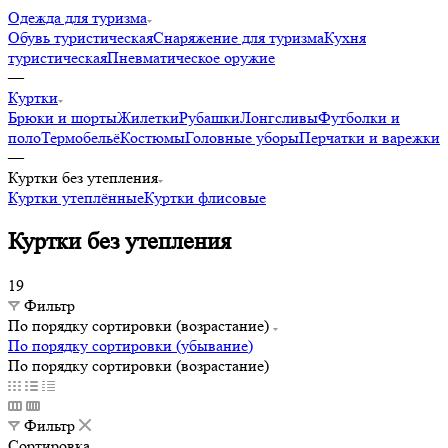
Одежда для туризма
Обувь туристическая
Снаряжение для туризма
Кухня
туристическая
Пневматическое оружие
—
Куртки
Брюки и шорты
Жилетки
Рубашки
Лонгсливы
Футболки и
поло
Термобельё
Костюмы
Головные уборы
Перчатки и варежки
—
Куртки без утепления
Куртки утеплённые
Куртки флисовые
Куртки без утепления
19
Фильтр
По порядку сортировки (возрастание)
По порядку сортировки (убывание)
По порядку сортировки (возрастание)
Фильтр
Сортировка