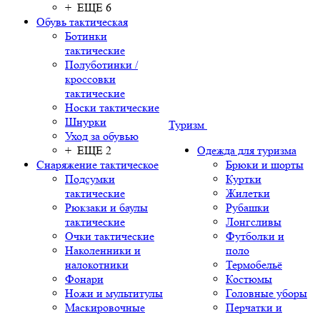
+ ЕЩЕ 6
Обувь тактическая
Ботинки
тактические
Полуботинки /
кроссовки
тактические
Носки тактические
Шнурки
Туризм
Уход за обувью
+ ЕЩЕ 2
Одежда для туризма
Снаряжение тактическое
Брюки и шорты
Подсумки
Куртки
тактические
Жилетки
Рюкзаки и баулы
Рубашки
тактические
Лонгсливы
Очки тактические
Футболки и
Наколенники и
поло
налокотники
Термобельё
Фонари
Костюмы
Ножи и мультитулы
Головные уборы
Маскировочные
Перчатки и