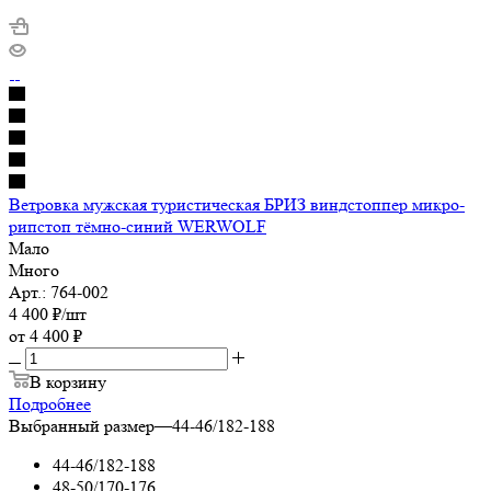
Ветровка мужская туристическая БРИЗ виндстоппер микро-
рипстоп тёмно-синий WERWOLF
Мало
Много
Арт.: 764-002
4 400
₽
/шт
от
4 400 ₽
В корзину
Подробнее
Выбранный размер
—
44-46/182-188
44-46/182-188
48-50/170-176