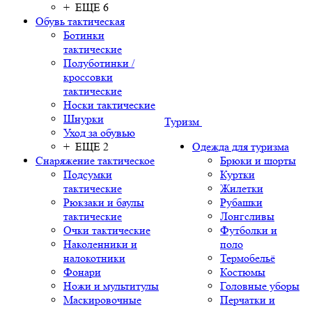
+ ЕЩЕ 6
Обувь тактическая
Ботинки
тактические
Полуботинки /
кроссовки
тактические
Носки тактические
Шнурки
Туризм
Уход за обувью
+ ЕЩЕ 2
Одежда для туризма
Снаряжение тактическое
Брюки и шорты
Подсумки
Куртки
тактические
Жилетки
Рюкзаки и баулы
Рубашки
тактические
Лонгсливы
Очки тактические
Футболки и
Наколенники и
поло
налокотники
Термобельё
Фонари
Костюмы
Ножи и мультитулы
Головные уборы
Маскировочные
Перчатки и