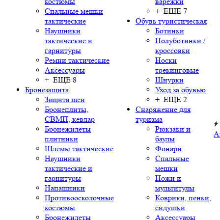
костюмы
варежки
Спальные мешки
+ ЕЩЕ 7
тактические
Обувь туристическая
Наушники
Ботинки
тактические и
Полуботинки /
гарнитуры
кроссовки
Ремни тактические
Носки
Аксессуары
трекинговые
+ ЕЩЕ 8
Шнурки
Бронезащита
Уход за обувью
Защита шеи
+ ЕЩЕ 2
Бронеплиты,
Снаряжение для
СВМП, кевлар
туризма
Бронежилеты
Рюкзаки и
А
плитники
баулы
Шлемы тактические
Фонари
Наушники
Спальные
тактические и
мешки
гарнитуры
Ножи и
Напашники
мультитулы
Противоосколочные
Коврики, пенки,
костюмы
сидушки
Бронежилеты
Аксессуары