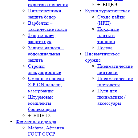
скрытого ношения
+ ЕЩЕ 3
Пятиточечники,
Кухня туристическая
защита бёдер
Сухие пайки
Варбелты –
(ИРП)
тактические пояса
Походные
Защита плеч,
плиты и
защита рук
топливо
Защита живота –
Посуда
абдоминальная
Пневматическое
защита
оружие
Стропы
Пневматические
эвакуационные
винтовки
Сменные панели,
Пневматические
ZIP-ON панели,
пистолеты
камербанды
Пули для
Штурмовые
пневматики /
комплекты
аксессуары
бронезащиты
+ ЕЩЕ 12
Форменная одежда
Мабута, Афганка
ГОСТ СССР