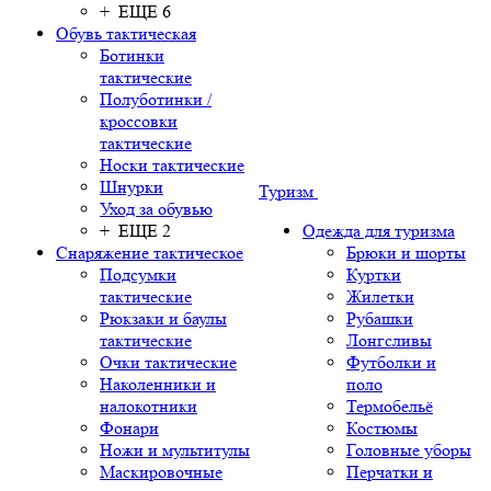
+ ЕЩЕ 6
Обувь тактическая
Ботинки
тактические
Полуботинки /
кроссовки
тактические
Носки тактические
Шнурки
Туризм
Уход за обувью
+ ЕЩЕ 2
Одежда для туризма
Снаряжение тактическое
Брюки и шорты
Подсумки
Куртки
тактические
Жилетки
Рюкзаки и баулы
Рубашки
тактические
Лонгсливы
Очки тактические
Футболки и
Наколенники и
поло
налокотники
Термобельё
Фонари
Костюмы
Ножи и мультитулы
Головные уборы
Маскировочные
Перчатки и