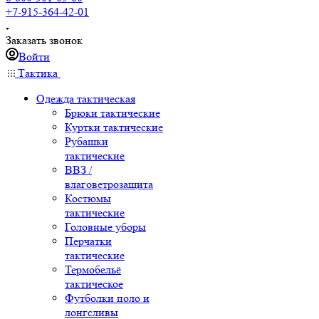
+7-915-364-42-01
Заказать звонок
Войти
Тактика
Одежда тактическая
Брюки тактические
Куртки тактические
Рубашки
тактические
ВВЗ /
влаговетрозащита
Костюмы
тактические
Головные уборы
Перчатки
тактические
Термобельё
тактическое
Футболки поло и
лонгсливы