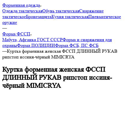
Форменная одежда
Одежда тактическая
Обувь тактическая
Снаряжение
тактическое
Бронезащита
Кухня тактическая
Пневматическое
оружие
—
Форма ФССП
Мабута, Афганка ГОСТ СССР
Форма и снаряжения для
охраны
Форма ПОЛИЦИИ
Форма ФСБ, ПС ФСБ
—
Куртка форменная женская ФССП ДЛИННЫЙ РУКАВ
рипстоп иссиня-чёрный MIMICRYA
Куртка форменная женская ФССП
ДЛИННЫЙ РУКАВ рипстоп иссиня-
чёрный MIMICRYA