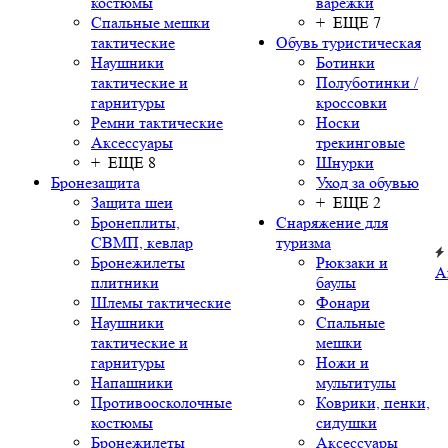
костюмы
варежки
Спальные мешки
+ ЕЩЕ 7
тактические
Обувь туристическая
Наушники
Ботинки
тактические и
Полуботинки /
гарнитуры
кроссовки
Ремни тактические
Носки
Аксессуары
трекинговые
+ ЕЩЕ 8
Шнурки
Бронезащита
Уход за обувью
Защита шеи
+ ЕЩЕ 2
Бронеплиты,
Снаряжение для
СВМП, кевлар
туризма
Бронежилеты
Рюкзаки и
А
плитники
баулы
Шлемы тактические
Фонари
Наушники
Спальные
тактические и
мешки
гарнитуры
Ножи и
Напашники
мультитулы
Противоосколочные
Коврики, пенки,
костюмы
сидушки
Бронежилеты
Аксессуары