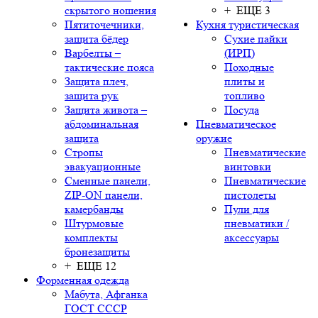
скрытого ношения
+ ЕЩЕ 3
Пятиточечники,
Кухня туристическая
защита бёдер
Сухие пайки
Варбелты –
(ИРП)
тактические пояса
Походные
Защита плеч,
плиты и
защита рук
топливо
Защита живота –
Посуда
абдоминальная
Пневматическое
защита
оружие
Стропы
Пневматические
эвакуационные
винтовки
Сменные панели,
Пневматические
ZIP-ON панели,
пистолеты
камербанды
Пули для
Штурмовые
пневматики /
комплекты
аксессуары
бронезащиты
+ ЕЩЕ 12
Форменная одежда
Мабута, Афганка
ГОСТ СССР