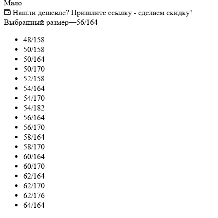
Мало
Нашли дешевле? Пришлите ссылку - сделаем скидку!
Выбранный размер
—
56/164
48/158
50/158
50/164
50/170
52/158
54/164
54/170
54/182
56/164
56/170
58/164
58/170
60/164
60/170
62/164
62/170
62/176
64/164