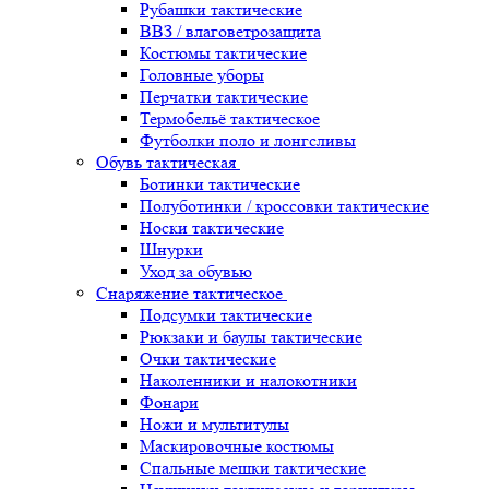
Рубашки тактические
ВВЗ / влаговетрозащита
Костюмы тактические
Головные уборы
Перчатки тактические
Термобельё тактическое
Футболки поло и лонгсливы
Обувь тактическая
Ботинки тактические
Полуботинки / кроссовки тактические
Носки тактические
Шнурки
Уход за обувью
Снаряжение тактическое
Подсумки тактические
Рюкзаки и баулы тактические
Очки тактические
Наколенники и налокотники
Фонари
Ножи и мультитулы
Маскировочные костюмы
Спальные мешки тактические