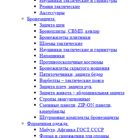
Наушники тактические и гарнитуры
Ремни тактические
Аксессуары
Бронезащита
Защита шеи
Бронеплиты, СВМП, кевлар
Бронежилеты плитники
Шлемы тактические
Наушники тактические и гарнитуры
Напашники
Противоосколочные костюмы
Бронежилеты скрытого ношения
Пятиточечники, защита бёдер
Варбелты – тактические пояса
Защита плеч, защита рук
Защита живота – абдоминальная защита
Стропы эвакуационные
Сменные панели, ZIP-ON панели,
камербанды
Штурмовые комплекты бронезащиты
Форменная одежда
Мабута, Афганка ГОСТ СССР
Форма и снаряжения для охраны