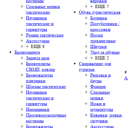
костюмы
варежки
Спальные мешки
+ ЕЩЕ 7
тактические
Обувь туристическая
Наушники
Ботинки
тактические и
Полуботинки /
гарнитуры
кроссовки
Ремни тактические
Носки
Аксессуары
трекинговые
+ ЕЩЕ 8
Шнурки
Бронезащита
Уход за обувью
Защита шеи
+ ЕЩЕ 2
Бронеплиты,
Снаряжение для
СВМП, кевлар
туризма
Бронежилеты
Рюкзаки и
А
плитники
баулы
Шлемы тактические
Фонари
Наушники
Спальные
тактические и
мешки
гарнитуры
Ножи и
Напашники
мультитулы
Противоосколочные
Коврики, пенки,
костюмы
сидушки
Бронежилеты
Аксессуары