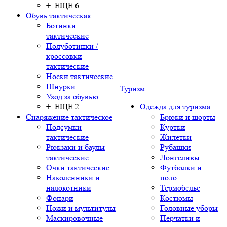
+ ЕЩЕ 6
Обувь тактическая
Ботинки
тактические
Полуботинки /
кроссовки
тактические
Носки тактические
Шнурки
Туризм
Уход за обувью
+ ЕЩЕ 2
Одежда для туризма
Снаряжение тактическое
Брюки и шорты
Подсумки
Куртки
тактические
Жилетки
Рюкзаки и баулы
Рубашки
тактические
Лонгсливы
Очки тактические
Футболки и
Наколенники и
поло
налокотники
Термобельё
Фонари
Костюмы
Ножи и мультитулы
Головные уборы
Маскировочные
Перчатки и