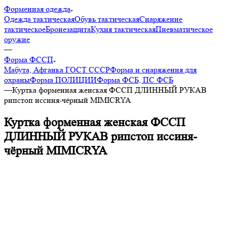
Форменная одежда
Одежда тактическая
Обувь тактическая
Снаряжение
тактическое
Бронезащита
Кухня тактическая
Пневматическое
оружие
—
Форма ФССП
Мабута, Афганка ГОСТ СССР
Форма и снаряжения для
охраны
Форма ПОЛИЦИИ
Форма ФСБ, ПС ФСБ
—
Куртка форменная женская ФССП ДЛИННЫЙ РУКАВ
рипстоп иссиня-чёрный MIMICRYA
Куртка форменная женская ФССП
ДЛИННЫЙ РУКАВ рипстоп иссиня-
чёрный MIMICRYA