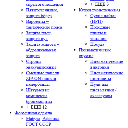
скрытого ношения
+ ЕЩЕ 3
Пятиточечники,
Кухня туристическая
защита бёдер
Сухие пайки
Варбелты –
(ИРП)
тактические пояса
Походные
Защита плеч,
плиты и
защита рук
топливо
Защита живота –
Посуда
абдоминальная
Пневматическое
защита
оружие
Стропы
Пневматические
эвакуационные
винтовки
Сменные панели,
Пневматические
ZIP-ON панели,
пистолеты
камербанды
Пули для
Штурмовые
пневматики /
комплекты
аксессуары
бронезащиты
+ ЕЩЕ 12
Форменная одежда
Мабута, Афганка
ГОСТ СССР