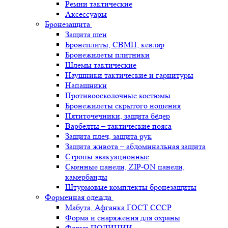
Ремни тактические
Аксессуары
Бронезащита
Защита шеи
Бронеплиты, СВМП, кевлар
Бронежилеты плитники
Шлемы тактические
Наушники тактические и гарнитуры
Напашники
Противоосколочные костюмы
Бронежилеты скрытого ношения
Пятиточечники, защита бёдер
Варбелты – тактические пояса
Защита плеч, защита рук
Защита живота – абдоминальная защита
Стропы эвакуационные
Сменные панели, ZIP-ON панели,
камербанды
Штурмовые комплекты бронезащиты
Форменная одежда
Мабута, Афганка ГОСТ СССР
Форма и снаряжения для охраны
Форма ПОЛИЦИИ