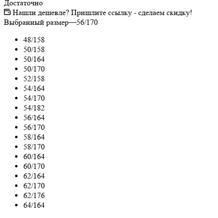
Достаточно
Нашли дешевле? Пришлите ссылку - сделаем скидку!
Выбранный размер
—
56/170
48/158
50/158
50/164
50/170
52/158
54/164
54/170
54/182
56/164
56/170
58/164
58/170
60/164
60/170
62/164
62/170
62/176
64/164