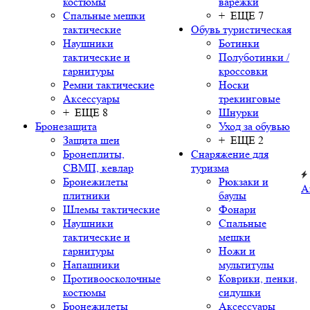
костюмы
варежки
Спальные мешки
+ ЕЩЕ 7
тактические
Обувь туристическая
Наушники
Ботинки
тактические и
Полуботинки /
гарнитуры
кроссовки
Ремни тактические
Носки
Аксессуары
трекинговые
+ ЕЩЕ 8
Шнурки
Бронезащита
Уход за обувью
Защита шеи
+ ЕЩЕ 2
Бронеплиты,
Снаряжение для
СВМП, кевлар
туризма
Бронежилеты
Рюкзаки и
А
плитники
баулы
Шлемы тактические
Фонари
Наушники
Спальные
тактические и
мешки
гарнитуры
Ножи и
Напашники
мультитулы
Противоосколочные
Коврики, пенки,
костюмы
сидушки
Бронежилеты
Аксессуары