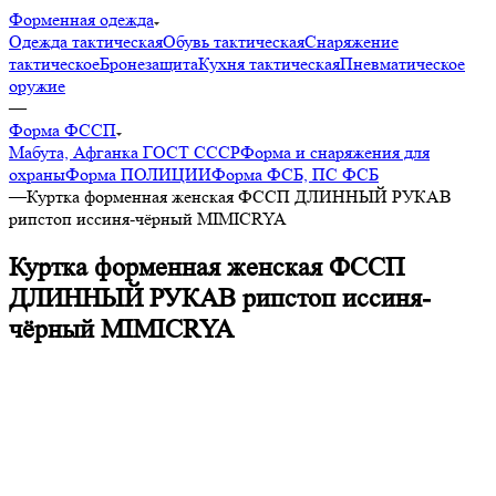
Форменная одежда
Одежда тактическая
Обувь тактическая
Снаряжение
тактическое
Бронезащита
Кухня тактическая
Пневматическое
оружие
—
Форма ФССП
Мабута, Афганка ГОСТ СССР
Форма и снаряжения для
охраны
Форма ПОЛИЦИИ
Форма ФСБ, ПС ФСБ
—
Куртка форменная женская ФССП ДЛИННЫЙ РУКАВ
рипстоп иссиня-чёрный MIMICRYA
Куртка форменная женская ФССП
ДЛИННЫЙ РУКАВ рипстоп иссиня-
чёрный MIMICRYA