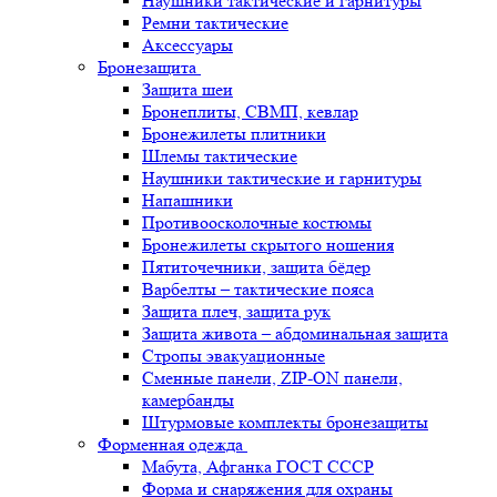
Наушники тактические и гарнитуры
Ремни тактические
Аксессуары
Бронезащита
Защита шеи
Бронеплиты, СВМП, кевлар
Бронежилеты плитники
Шлемы тактические
Наушники тактические и гарнитуры
Напашники
Противоосколочные костюмы
Бронежилеты скрытого ношения
Пятиточечники, защита бёдер
Варбелты – тактические пояса
Защита плеч, защита рук
Защита живота – абдоминальная защита
Стропы эвакуационные
Сменные панели, ZIP-ON панели,
камербанды
Штурмовые комплекты бронезащиты
Форменная одежда
Мабута, Афганка ГОСТ СССР
Форма и снаряжения для охраны