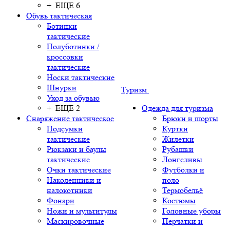
+ ЕЩЕ 6
Обувь тактическая
Ботинки
тактические
Полуботинки /
кроссовки
тактические
Носки тактические
Шнурки
Туризм
Уход за обувью
+ ЕЩЕ 2
Одежда для туризма
Снаряжение тактическое
Брюки и шорты
Подсумки
Куртки
тактические
Жилетки
Рюкзаки и баулы
Рубашки
тактические
Лонгсливы
Очки тактические
Футболки и
Наколенники и
поло
налокотники
Термобельё
Фонари
Костюмы
Ножи и мультитулы
Головные уборы
Маскировочные
Перчатки и