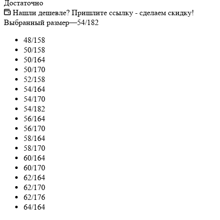
Достаточно
Нашли дешевле? Пришлите ссылку - сделаем скидку!
Выбранный размер
—
54/182
48/158
50/158
50/164
50/170
52/158
54/164
54/170
54/182
56/164
56/170
58/164
58/170
60/164
60/170
62/164
62/170
62/176
64/164