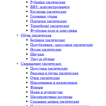
Рубашки тактические
ВВЗ / влаговетрозащита
Костюмы тактические
Головные уборы
Перчатки тактические
Термобельё тактическое
Футболки поло и лонгсливы
Обувь тактическая
Ботинки тактические
Полуботинки / кроссовки тактические
Носки тактические
Шнурки
Уход за обувью
Снаряжение тактическое
Подсумки тактические
Рюкзаки и баулы тактические
Очки тактические
Наколенники и налокотники
Фонари
Ножи и мультитулы
Маскировочные костюмы
Спальные мешки тактические