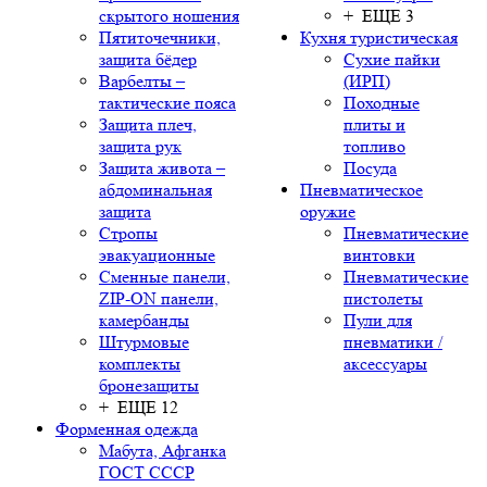
скрытого ношения
+ ЕЩЕ 3
Пятиточечники,
Кухня туристическая
защита бёдер
Сухие пайки
Варбелты –
(ИРП)
тактические пояса
Походные
Защита плеч,
плиты и
защита рук
топливо
Защита живота –
Посуда
абдоминальная
Пневматическое
защита
оружие
Стропы
Пневматические
эвакуационные
винтовки
Сменные панели,
Пневматические
ZIP-ON панели,
пистолеты
камербанды
Пули для
Штурмовые
пневматики /
комплекты
аксессуары
бронезащиты
+ ЕЩЕ 12
Форменная одежда
Мабута, Афганка
ГОСТ СССР