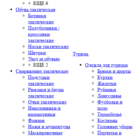
+ ЕЩЕ 6
Обувь тактическая
Ботинки
тактические
Полуботинки /
кроссовки
тактические
Носки тактические
Шнурки
Туризм
Уход за обувью
+ ЕЩЕ 2
Одежда для туризма
Снаряжение тактическое
Брюки и шорты
Подсумки
Куртки
тактические
Жилетки
Рюкзаки и баулы
Рубашки
тактические
Лонгсливы
Очки тактические
Футболки и
Наколенники и
поло
налокотники
Термобельё
Фонари
Костюмы
Ножи и мультитулы
Головные уборы
Маскировочные
Перчатки и