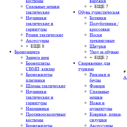
костюмы
варежки
Спальные мешки
+ ЕЩЕ 7
тактические
Обувь туристическая
Наушники
Ботинки
тактические и
Полуботинки /
гарнитуры
кроссовки
Ремни тактические
Носки
Аксессуары
трекинговые
+ ЕЩЕ 8
Шнурки
Бронезащита
Уход за обувью
Защита шеи
+ ЕЩЕ 2
Бронеплиты,
Снаряжение для
СВМП, кевлар
туризма
Бронежилеты
Рюкзаки и
А
плитники
баулы
Шлемы тактические
Фонари
Наушники
Спальные
тактические и
мешки
гарнитуры
Ножи и
Напашники
мультитулы
Противоосколочные
Коврики, пенки,
костюмы
сидушки
Бронежилеты
Аксессуары