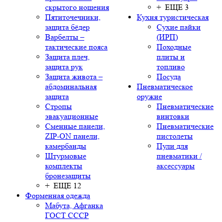
скрытого ношения
+ ЕЩЕ 3
Пятиточечники,
Кухня туристическая
защита бёдер
Сухие пайки
Варбелты –
(ИРП)
тактические пояса
Походные
Защита плеч,
плиты и
защита рук
топливо
Защита живота –
Посуда
абдоминальная
Пневматическое
защита
оружие
Стропы
Пневматические
эвакуационные
винтовки
Сменные панели,
Пневматические
ZIP-ON панели,
пистолеты
камербанды
Пули для
Штурмовые
пневматики /
комплекты
аксессуары
бронезащиты
+ ЕЩЕ 12
Форменная одежда
Мабута, Афганка
ГОСТ СССР