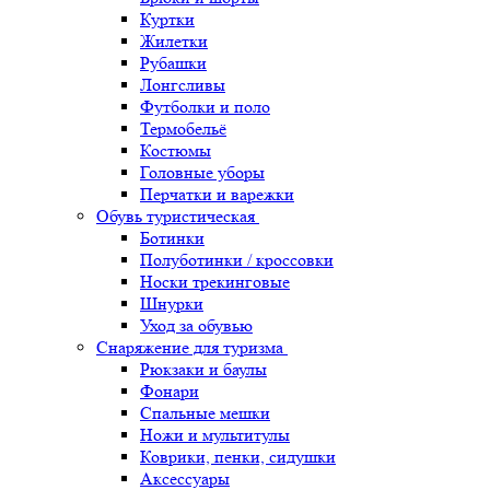
Куртки
Жилетки
Рубашки
Лонгсливы
Футболки и поло
Термобельё
Костюмы
Головные уборы
Перчатки и варежки
Обувь туристическая
Ботинки
Полуботинки / кроссовки
Носки трекинговые
Шнурки
Уход за обувью
Снаряжение для туризма
Рюкзаки и баулы
Фонари
Спальные мешки
Ножи и мультитулы
Коврики, пенки, сидушки
Аксессуары