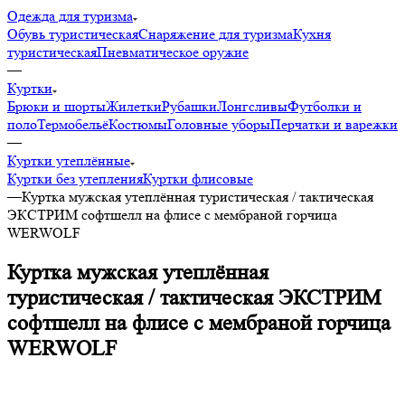
Одежда для туризма
Обувь туристическая
Снаряжение для туризма
Кухня
туристическая
Пневматическое оружие
—
Куртки
Брюки и шорты
Жилетки
Рубашки
Лонгсливы
Футболки и
поло
Термобельё
Костюмы
Головные уборы
Перчатки и варежки
—
Куртки утеплённые
Куртки без утепления
Куртки флисовые
—
Куртка мужская утеплённая туристическая / тактическая
ЭКСТРИМ софтшелл на флисе с мембраной горчица
WERWOLF
Куртка мужская утеплённая
туристическая / тактическая ЭКСТРИМ
софтшелл на флисе с мембраной горчица
WERWOLF