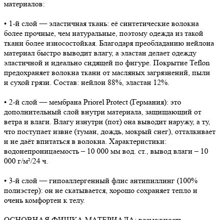
материалов:
• 1-й слой — эластичная ткань: её синтетические волокна
более прочные, чем натуральные, поэтому одежда из такой
ткани более износостойкая. Благодаря преобладанию нейлона
материал быстро выводит влагу, а эластан делает одежду
эластичной и идеально сидящей по фигуре. Покрытие Teflon
предохраняет волокна ткани от масляных загрязнений, пыли
и сухой грязи. Состав: нейлон 88%, эластан 12%.
• 2-й слой — мембрана Priorel Protect (Германия): это
дополнительный слой внутри материала, защищающий от
ветра и влаги. Влагу изнутри (пот) она выводит наружу, а ту,
что поступает извне (туман, дождь, мокрый снег), отталкивает
и не даёт впитаться в волокна. Характеристики:
водонепроницаемость – 10 000 мм вод. ст., вывод влаги – 10
000 г/м²/24 ч.
• 3-й слой — гипоаллергенный флис антипиллинг (100%
полиэстер): он не скатывается, хорошо сохраняет тепло и
очень комфортен к телу.
ОСНОВНАЯ ФИШКА МАТЕРИАЛА: возможность