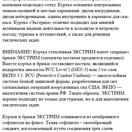
имеющая подкладку-сетку. Куртка оснащена центральным
замком-молнией и шестью карманами: двумя нагрудными,
двумя набедренными, одним внутренним и карманом для ски-
паса. Куртка «Экстрим» отлично подходит для занятий
активными видами деятельности в холодную и ветреную
погоду, туризма и путешествий, а также для решения
тактических задач.
ВНИМАНИЕ! Куртка утеплённая ЭКСТРИМ имеет «парные»
брюки ЭКСТРИМ (элементы костюма продаются отдельно).
Вместе куртка и брюки составляют костюм, являющийся
недорогим аналогом PCU Level 5 (GEN-3) или 5-го слоя
ВКПО 3.1. PCU (Protective Combat Uniform) — многослойная
система боевой защитной формы, разработанная для сил
специальных операций вооружённых сил США. ВКПО —
аналогичная система армии РФ. Таким образом, ЭКСТРИМ
хорошо подходит не только для туризма, но и для выполнения
тактических задач.
Куртки и брюки ЭКСТРИМ отшиваются из мембранного
софтшелла на флисе. Ткань софтшелл – своеобразный
сэндвич, изготовленный путём соединения трёх слоёв