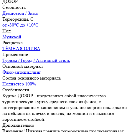
ДОЗОР
Сезонность
Демисезон / Зима
Терморежим, C
от -30°С до +10°С
Пол
Мужской
Расцветка
ТЁМНАЯ ОЛИВА
Применение
Туризм / Город / Активный стиль
Основной материал
Флис-антипиллинг
Состав основного материала
Полиэстер 100%
Особенности
Куртка ДОЗОР - представляет собой классическую
туристическую куртку среднего слоя из флиса, с
интегрированным капюшоном и усиливающими накладками
из нейлона на плечах и локтях, на молнии и с высоким
воротником-стойкой.
Дополнительно
Внимание! Нижняя граница терморежима предусматривает