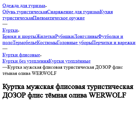
Одежда для туризма
Обувь туристическая
Снаряжение для туризма
Кухня
туристическая
Пневматическое оружие
—
Куртки
Брюки и шорты
Жилетки
Рубашки
Лонгсливы
Футболки и
поло
Термобельё
Костюмы
Головные уборы
Перчатки и варежки
—
Куртки флисовые
Куртки без утепления
Куртки утеплённые
—
Куртка мужская флисовая туристическая ДОЗОР флис
тёмная олива WERWOLF
Куртка мужская флисовая туристическая
ДОЗОР флис тёмная олива WERWOLF