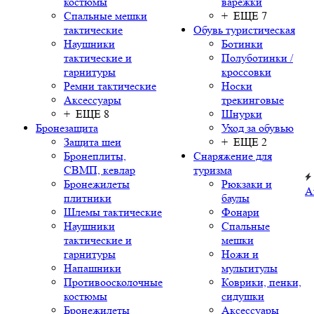
костюмы
варежки
Спальные мешки
+ ЕЩЕ 7
тактические
Обувь туристическая
Наушники
Ботинки
тактические и
Полуботинки /
гарнитуры
кроссовки
Ремни тактические
Носки
Аксессуары
трекинговые
+ ЕЩЕ 8
Шнурки
Бронезащита
Уход за обувью
Защита шеи
+ ЕЩЕ 2
Бронеплиты,
Снаряжение для
СВМП, кевлар
туризма
Бронежилеты
Рюкзаки и
А
плитники
баулы
Шлемы тактические
Фонари
Наушники
Спальные
тактические и
мешки
гарнитуры
Ножи и
Напашники
мультитулы
Противоосколочные
Коврики, пенки,
костюмы
сидушки
Бронежилеты
Аксессуары