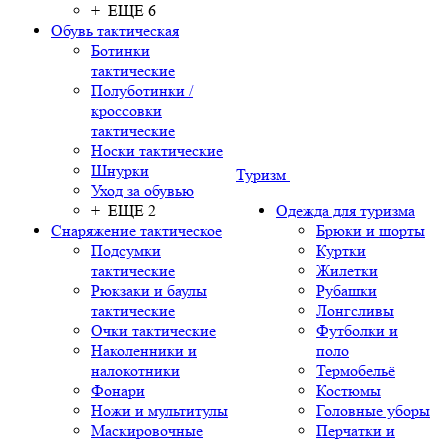
+ ЕЩЕ 6
Обувь тактическая
Ботинки
тактические
Полуботинки /
кроссовки
тактические
Носки тактические
Шнурки
Туризм
Уход за обувью
+ ЕЩЕ 2
Одежда для туризма
Снаряжение тактическое
Брюки и шорты
Подсумки
Куртки
тактические
Жилетки
Рюкзаки и баулы
Рубашки
тактические
Лонгсливы
Очки тактические
Футболки и
Наколенники и
поло
налокотники
Термобельё
Фонари
Костюмы
Ножи и мультитулы
Головные уборы
Маскировочные
Перчатки и