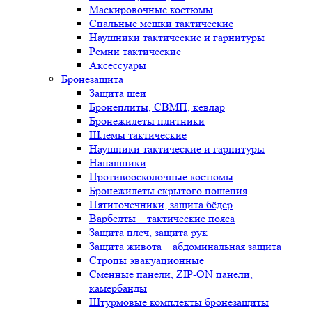
Маскировочные костюмы
Спальные мешки тактические
Наушники тактические и гарнитуры
Ремни тактические
Аксессуары
Бронезащита
Защита шеи
Бронеплиты, СВМП, кевлар
Бронежилеты плитники
Шлемы тактические
Наушники тактические и гарнитуры
Напашники
Противоосколочные костюмы
Бронежилеты скрытого ношения
Пятиточечники, защита бёдер
Варбелты – тактические пояса
Защита плеч, защита рук
Защита живота – абдоминальная защита
Стропы эвакуационные
Сменные панели, ZIP-ON панели,
камербанды
Штурмовые комплекты бронезащиты