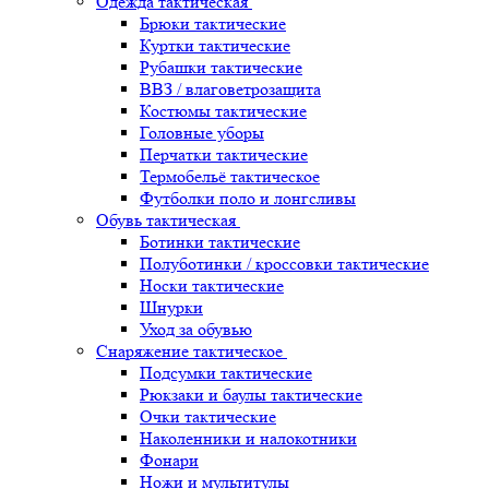
Одежда тактическая
Брюки тактические
Куртки тактические
Рубашки тактические
ВВЗ / влаговетрозащита
Костюмы тактические
Головные уборы
Перчатки тактические
Термобельё тактическое
Футболки поло и лонгсливы
Обувь тактическая
Ботинки тактические
Полуботинки / кроссовки тактические
Носки тактические
Шнурки
Уход за обувью
Снаряжение тактическое
Подсумки тактические
Рюкзаки и баулы тактические
Очки тактические
Наколенники и налокотники
Фонари
Ножи и мультитулы