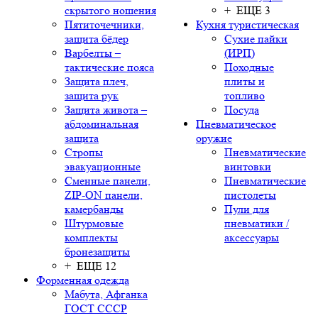
скрытого ношения
+ ЕЩЕ 3
Пятиточечники,
Кухня туристическая
защита бёдер
Сухие пайки
Варбелты –
(ИРП)
тактические пояса
Походные
Защита плеч,
плиты и
защита рук
топливо
Защита живота –
Посуда
абдоминальная
Пневматическое
защита
оружие
Стропы
Пневматические
эвакуационные
винтовки
Сменные панели,
Пневматические
ZIP-ON панели,
пистолеты
камербанды
Пули для
Штурмовые
пневматики /
комплекты
аксессуары
бронезащиты
+ ЕЩЕ 12
Форменная одежда
Мабута, Афганка
ГОСТ СССР