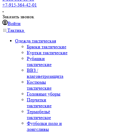
+7-915-364-42-01
Заказать звонок
Войти
Тактика
Одежда тактическая
Брюки тактические
Куртки тактические
Рубашки
тактические
ВВЗ /
влаговетрозащита
Костюмы
тактические
Головные уборы
Перчатки
тактические
Термобельё
тактическое
Футболки поло и
лонгсливы