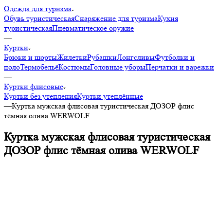
Одежда для туризма
Обувь туристическая
Снаряжение для туризма
Кухня
туристическая
Пневматическое оружие
—
Куртки
Брюки и шорты
Жилетки
Рубашки
Лонгсливы
Футболки и
поло
Термобельё
Костюмы
Головные уборы
Перчатки и варежки
—
Куртки флисовые
Куртки без утепления
Куртки утеплённые
—
Куртка мужская флисовая туристическая ДОЗОР флис
тёмная олива WERWOLF
Куртка мужская флисовая туристическая
ДОЗОР флис тёмная олива WERWOLF