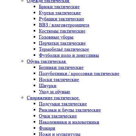
Одежда тактическая
Брюки тактические
Куртки тактические
Рубашки тактические
ВВЗ / влаговетрозащита
Костюмы тактические
Головные уборы
Перчатки тактические
Термобельё тактическое
Футболки поло и лонгсливы
Обувь тактическая
Ботинки тактические
Полуботинки / кроссовки тактические
Носки тактические
Шнурки
Уход за обувью
Снаряжение тактическое
Подсумки тактические
Рюкзаки и баулы тактические
Очки тактические
Наколенники и налокотники
Фонари
Ножи и мультитулы