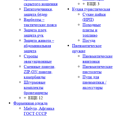
скрытого ношения
+ ЕЩЕ 3
Пятиточечники,
Кухня туристическая
защита бёдер
Сухие пайки
Варбелты –
(ИРП)
тактические пояса
Походные
Защита плеч,
плиты и
защита рук
топливо
Защита живота –
Посуда
абдоминальная
Пневматическое
защита
оружие
Стропы
Пневматические
эвакуационные
винтовки
Сменные панели,
Пневматические
ZIP-ON панели,
пистолеты
камербанды
Пули для
Штурмовые
пневматики /
комплекты
аксессуары
бронезащиты
+ ЕЩЕ 12
Форменная одежда
Мабута, Афганка
ГОСТ СССР