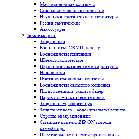
Маскировочные костюмы
Спальные мешки тактические
Наушники тактические и гарнитуры
Ремни тактические
Аксессуары
Бронезащита
Защита шеи
Бронеплиты, СВМП, кевлар
Бронежилеты плитники
Шлемы тактические
Наушники тактические и гарнитуры
Напашники
Противоосколочные костюмы
Бронежилеты скрытого ношения
Пятиточечники, защита бёдер
Варбелты – тактические пояса
Защита плеч, защита рук
Защита живота – абдоминальная защита
Стропы эвакуационные
Сменные панели, ZIP-ON панели,
камербанды
Штурмовые комплекты бронезащиты