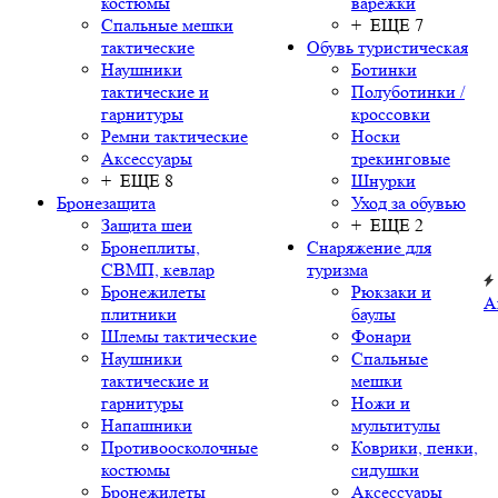
костюмы
варежки
Спальные мешки
+ ЕЩЕ 7
тактические
Обувь туристическая
Наушники
Ботинки
тактические и
Полуботинки /
гарнитуры
кроссовки
Ремни тактические
Носки
Аксессуары
трекинговые
+ ЕЩЕ 8
Шнурки
Бронезащита
Уход за обувью
Защита шеи
+ ЕЩЕ 2
Бронеплиты,
Снаряжение для
СВМП, кевлар
туризма
Бронежилеты
Рюкзаки и
А
плитники
баулы
Шлемы тактические
Фонари
Наушники
Спальные
тактические и
мешки
гарнитуры
Ножи и
Напашники
мультитулы
Противоосколочные
Коврики, пенки,
костюмы
сидушки
Бронежилеты
Аксессуары