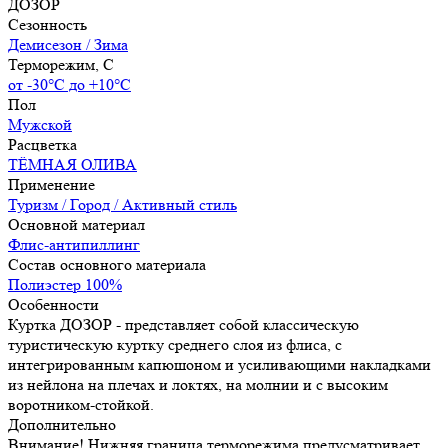
ДОЗОР
Сезонность
Демисезон / Зима
Терморежим, C
от -30°С до +10°С
Пол
Мужской
Расцветка
ТЁМНАЯ ОЛИВА
Применение
Туризм / Город / Активный стиль
Основной материал
Флис-антипиллинг
Состав основного материала
Полиэстер 100%
Особенности
Куртка ДОЗОР - представляет собой классическую
туристическую куртку среднего слоя из флиса, с
интегрированным капюшоном и усиливающими накладками
из нейлона на плечах и локтях, на молнии и с высоким
воротником-стойкой.
Дополнительно
Внимание! Нижняя граница терморежима предусматривает