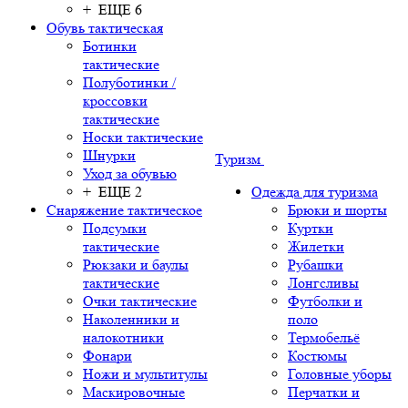
+ ЕЩЕ 6
Обувь тактическая
Ботинки
тактические
Полуботинки /
кроссовки
тактические
Носки тактические
Шнурки
Туризм
Уход за обувью
+ ЕЩЕ 2
Одежда для туризма
Снаряжение тактическое
Брюки и шорты
Подсумки
Куртки
тактические
Жилетки
Рюкзаки и баулы
Рубашки
тактические
Лонгсливы
Очки тактические
Футболки и
Наколенники и
поло
налокотники
Термобельё
Фонари
Костюмы
Ножи и мультитулы
Головные уборы
Маскировочные
Перчатки и