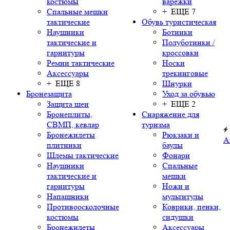
костюмы
варежки
Спальные мешки
+ ЕЩЕ 7
тактические
Обувь туристическая
Наушники
Ботинки
тактические и
Полуботинки /
гарнитуры
кроссовки
Ремни тактические
Носки
Аксессуары
трекинговые
+ ЕЩЕ 8
Шнурки
Бронезащита
Уход за обувью
Защита шеи
+ ЕЩЕ 2
Бронеплиты,
Снаряжение для
СВМП, кевлар
туризма
Бронежилеты
Рюкзаки и
А
плитники
баулы
Шлемы тактические
Фонари
Наушники
Спальные
тактические и
мешки
гарнитуры
Ножи и
Напашники
мультитулы
Противоосколочные
Коврики, пенки,
костюмы
сидушки
Бронежилеты
Аксессуары