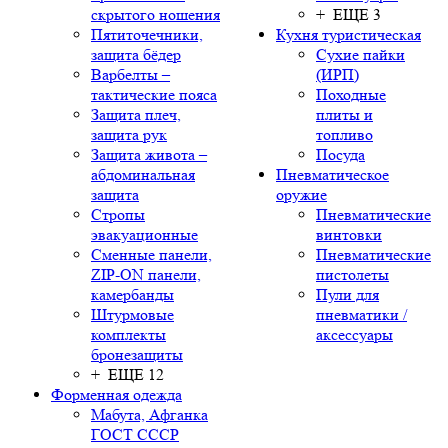
скрытого ношения
+ ЕЩЕ 3
Пятиточечники,
Кухня туристическая
защита бёдер
Сухие пайки
Варбелты –
(ИРП)
тактические пояса
Походные
Защита плеч,
плиты и
защита рук
топливо
Защита живота –
Посуда
абдоминальная
Пневматическое
защита
оружие
Стропы
Пневматические
эвакуационные
винтовки
Сменные панели,
Пневматические
ZIP-ON панели,
пистолеты
камербанды
Пули для
Штурмовые
пневматики /
комплекты
аксессуары
бронезащиты
+ ЕЩЕ 12
Форменная одежда
Мабута, Афганка
ГОСТ СССР