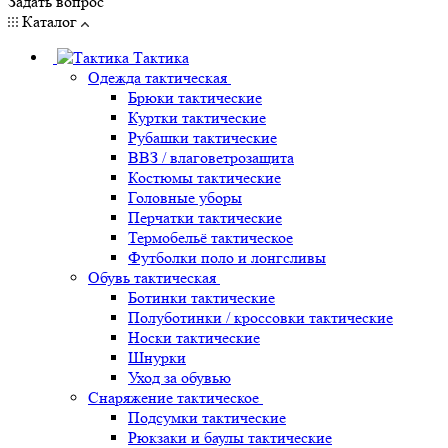
Задать вопрос
Каталог
Тактика
Одежда тактическая
Брюки тактические
Куртки тактические
Рубашки тактические
ВВЗ / влаговетрозащита
Костюмы тактические
Головные уборы
Перчатки тактические
Термобельё тактическое
Футболки поло и лонгсливы
Обувь тактическая
Ботинки тактические
Полуботинки / кроссовки тактические
Носки тактические
Шнурки
Уход за обувью
Снаряжение тактическое
Подсумки тактические
Рюкзаки и баулы тактические