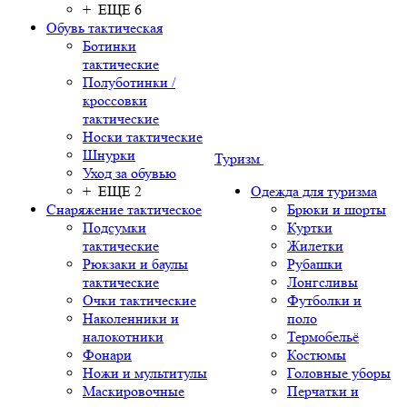
+ ЕЩЕ 6
Обувь тактическая
Ботинки
тактические
Полуботинки /
кроссовки
тактические
Носки тактические
Шнурки
Туризм
Уход за обувью
+ ЕЩЕ 2
Одежда для туризма
Снаряжение тактическое
Брюки и шорты
Подсумки
Куртки
тактические
Жилетки
Рюкзаки и баулы
Рубашки
тактические
Лонгсливы
Очки тактические
Футболки и
Наколенники и
поло
налокотники
Термобельё
Фонари
Костюмы
Ножи и мультитулы
Головные уборы
Маскировочные
Перчатки и