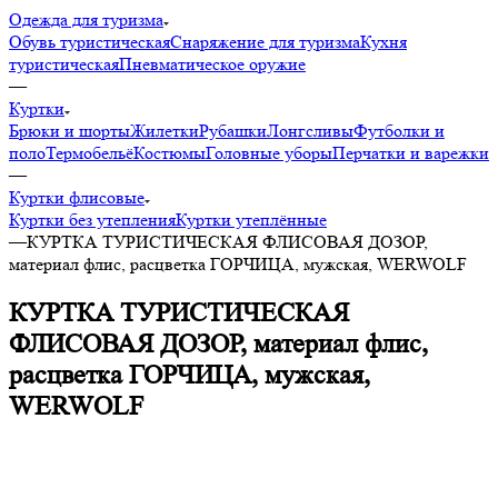
Одежда для туризма
Обувь туристическая
Снаряжение для туризма
Кухня
туристическая
Пневматическое оружие
—
Куртки
Брюки и шорты
Жилетки
Рубашки
Лонгсливы
Футболки и
поло
Термобельё
Костюмы
Головные уборы
Перчатки и варежки
—
Куртки флисовые
Куртки без утепления
Куртки утеплённые
—
КУРТКА ТУРИСТИЧЕСКАЯ ФЛИСОВАЯ ДОЗОР,
материал флис, расцветка ГОРЧИЦА, мужская, WERWOLF
КУРТКА ТУРИСТИЧЕСКАЯ
ФЛИСОВАЯ ДОЗОР, материал флис,
расцветка ГОРЧИЦА, мужская,
WERWOLF