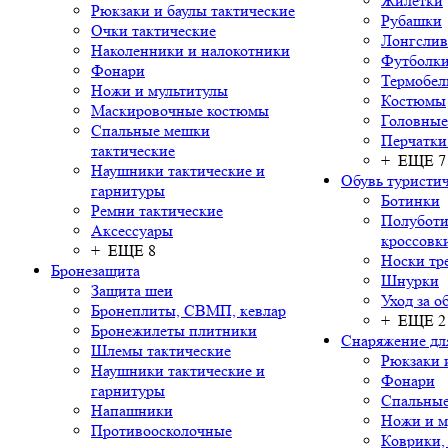
Жилетки
Рюкзаки и баулы тактические
Рубашки
Очки тактические
Лонгсли
Наколенники и налокотники
Футболки
Фонари
Термобел
Ножи и мультитулы
Костюмы
Маскировочные костюмы
Головные
Спальные мешки
Перчатки
тактические
+ ЕЩЕ 7
Наушники тактические и
Обувь туристич
гарнитуры
Ботинки
Ремни тактические
Полуботи
Аксессуары
кроссовк
+ ЕЩЕ 8
Носки тр
Бронезащита
Шнурки
Защита шеи
Уход за о
Бронеплиты, СВМП, кевлар
+ ЕЩЕ 2
Бронежилеты плитники
Снаряжение дл
Шлемы тактические
Рюкзаки 
Наушники тактические и
Фонари
гарнитуры
Спальны
Напашники
Ножи и м
Противоосколочные
Коврики,