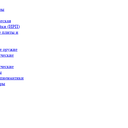
ры
еская
йки (ИРП)
 плиты и
е оружие
ческие
ческие
ы
 пневматики
ары