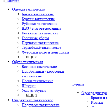
Тактика
Одежда тактическая
Брюки тактические
Куртки тактические
Рубашки тактические
ВВЗ / влаговетрозащита
Костюмы тактические
Головные уборы
Перчатки тактические
Термобельё тактическое
Футболки поло и лонгсливы
+ ЕЩЕ 6
Обувь тактическая
Ботинки тактические
Полуботинки / кроссовки
тактические
Носки тактические
Туризм
Шнурки
Уход за обувью
Одежда для ту
+ ЕЩЕ 2
Брюки и
Снаряжение тактическое
Куртки
Подсумки тактические