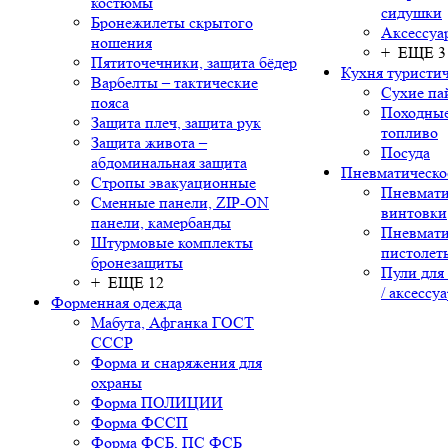
костюмы
сидушки
Бронежилеты скрытого
Аксессуа
ношения
+ ЕЩЕ 3
Пятиточечники, защита бёдер
Кухня туристич
Варбелты – тактические
Сухие па
пояса
Походные
Защита плеч, защита рук
топливо
Защита живота –
Посуда
абдоминальная защита
Пневматическо
Стропы эвакуационные
Пневмати
Сменные панели, ZIP-ON
винтовки
панели, камербанды
Пневмати
Штурмовые комплекты
пистолет
бронезащиты
Пули для
+ ЕЩЕ 12
/ аксессу
Форменная одежда
Мабута, Афганка ГОСТ
СССР
Форма и снаряжения для
охраны
Форма ПОЛИЦИИ
Форма ФССП
Форма ФСБ, ПС ФСБ