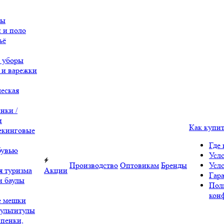
вы
 и поло
ьё
 уборы
 и варежки
еская
нки /
и
Как купи
екинговые
Где 
бувью
Усл
Производство
Оптовикам
Бренды
Усл
я туризма
Акции
Гара
и баулы
Пол
кон
е мешки
ультитулы
 пенки,