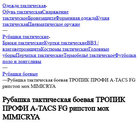
Одежда тактическая
Обувь тактическая
Снаряжение
тактическое
Бронезащита
Форменная одежда
Кухня
тактическая
Пневматическое оружие
—
Рубашки тактические
Брюки тактические
Куртки тактические
ВВЗ /
влаговетрозащита
Костюмы тактические
Головные
уборы
Перчатки тактические
Термобельё тактическое
Футболки
поло и лонгсливы
—
Рубашки боевые
—
Рубашка тактическая боевая ТРОПИК ПРОФИ A-TACS FG
рипстоп мох MIMICRYA
Рубашка тактическая боевая ТРОПИК
ПРОФИ A-TACS FG рипстоп мох
MIMICRYA