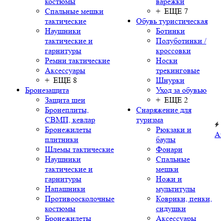
костюмы
варежки
Спальные мешки
+ ЕЩЕ 7
тактические
Обувь туристическая
Наушники
Ботинки
тактические и
Полуботинки /
гарнитуры
кроссовки
Ремни тактические
Носки
Аксессуары
трекинговые
+ ЕЩЕ 8
Шнурки
Бронезащита
Уход за обувью
Защита шеи
+ ЕЩЕ 2
Бронеплиты,
Снаряжение для
СВМП, кевлар
туризма
Бронежилеты
Рюкзаки и
А
плитники
баулы
Шлемы тактические
Фонари
Наушники
Спальные
тактические и
мешки
гарнитуры
Ножи и
Напашники
мультитулы
Противоосколочные
Коврики, пенки,
костюмы
сидушки
Бронежилеты
Аксессуары