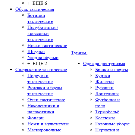
+ ЕЩЕ 6
Обувь тактическая
Ботинки
тактические
Полуботинки /
кроссовки
тактические
Носки тактические
Шнурки
Туризм
Уход за обувью
+ ЕЩЕ 2
Одежда для туризма
Снаряжение тактическое
Брюки и шорты
Подсумки
Куртки
тактические
Жилетки
Рюкзаки и баулы
Рубашки
тактические
Лонгсливы
Очки тактические
Футболки и
Наколенники и
поло
налокотники
Термобельё
Фонари
Костюмы
Ножи и мультитулы
Головные уборы
Маскировочные
Перчатки и