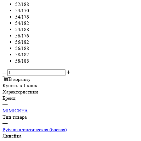
52/188
54/170
54/176
54/182
54/188
56/176
56/182
56/188
58/182
58/188
В корзину
Купить в 1 клик
Характеристики
Бренд
—
MIMICRYA
Тип товара
—
Рубашка тактическая (боевая)
Линейка