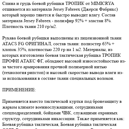
Спина и грудь боевой рубашки ТРОПИК от MIMICRYA
отшивается из материала Jersey Fabreex (Джерси Фабрикс)
который хорошо тянется и быстро выводит влагу. Состав
материала Jersey Fabreex - полиэфир 92% + эластан 8%.
Плотность ткани 210 гр/м2.
Рукава боевой рубашки выполнены из лицензионной ткани
ATACS FG ОРИГИНАЛ, состав ткани: полиэстер 65% +
хлопок 35%, плотностью 220 гр на 1 м2. Материалы, из
которых изготовлена боевая тактическая рубашка ТРОПИК
ПРОФИ АТАКС ФГ, обладают высокой износостойкостью из-
за частого армирования прочной полимерной нитью
(технология рипстоп) и высокой скоростью вывода влаги из-
за использования в составе ткани специальных волокон.
ПРИМЕНЕНИЕ:
Применяется вместо тактической куртки под бронезащиту в
жарком климате военнослужащими, сотрудниками
спецподразделений, бойцами ЧВК, служащими охранных
структур, сотрудниками инкассации. Также применяется как:
Боевая рубашка тактическая, Боевая рубашка тактическая