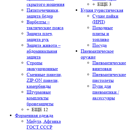
скрытого ношения
+ ЕЩЕ 3
Пятиточечники,
Кухня туристическая
защита бёдер
Сухие пайки
Варбелты –
(ИРП)
тактические пояса
Походные
Защита плеч,
плиты и
защита рук
топливо
Защита живота –
Посуда
абдоминальная
Пневматическое
защита
оружие
Стропы
Пневматические
эвакуационные
винтовки
Сменные панели,
Пневматические
ZIP-ON панели,
пистолеты
камербанды
Пули для
Штурмовые
пневматики /
комплекты
аксессуары
бронезащиты
+ ЕЩЕ 12
Форменная одежда
Мабута, Афганка
ГОСТ СССР