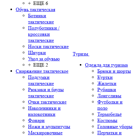
+ ЕЩЕ 6
Обувь тактическая
Ботинки
тактические
Полуботинки /
кроссовки
тактические
Носки тактические
Шнурки
Туризм
Уход за обувью
+ ЕЩЕ 2
Одежда для туризма
Снаряжение тактическое
Брюки и шорты
Подсумки
Куртки
тактические
Жилетки
Рюкзаки и баулы
Рубашки
тактические
Лонгсливы
Очки тактические
Футболки и
Наколенники и
поло
налокотники
Термобельё
Фонари
Костюмы
Ножи и мультитулы
Головные уборы
Маскировочные
Перчатки и