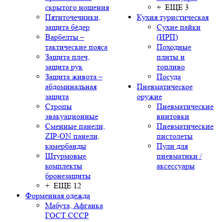
скрытого ношения
+ ЕЩЕ 3
Пятиточечники,
Кухня туристическая
защита бёдер
Сухие пайки
Варбелты –
(ИРП)
тактические пояса
Походные
Защита плеч,
плиты и
защита рук
топливо
Защита живота –
Посуда
абдоминальная
Пневматическое
защита
оружие
Стропы
Пневматические
эвакуационные
винтовки
Сменные панели,
Пневматические
ZIP-ON панели,
пистолеты
камербанды
Пули для
Штурмовые
пневматики /
комплекты
аксессуары
бронезащиты
+ ЕЩЕ 12
Форменная одежда
Мабута, Афганка
ГОСТ СССР