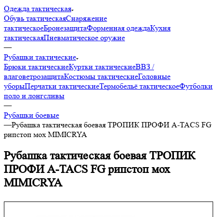
Одежда тактическая
Обувь тактическая
Снаряжение
тактическое
Бронезащита
Форменная одежда
Кухня
тактическая
Пневматическое оружие
—
Рубашки тактические
Брюки тактические
Куртки тактические
ВВЗ /
влаговетрозащита
Костюмы тактические
Головные
уборы
Перчатки тактические
Термобельё тактическое
Футболки
поло и лонгсливы
—
Рубашки боевые
—
Рубашка тактическая боевая ТРОПИК ПРОФИ A-TACS FG
рипстоп мох MIMICRYA
Рубашка тактическая боевая ТРОПИК
ПРОФИ A-TACS FG рипстоп мох
MIMICRYA