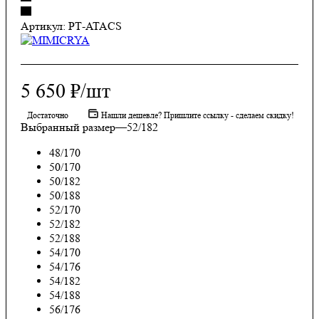
Артикул:
РТ-ATACS
5 650
₽
/шт
Достаточно
Нашли дешевле? Пришлите ссылку - сделаем скидку!
Выбранный размер
—
52/182
48/170
50/170
50/182
50/188
52/170
52/182
52/188
54/170
54/176
54/182
54/188
56/176