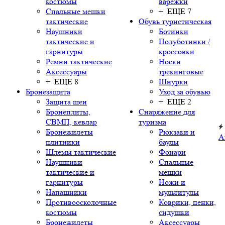
костюмы
варежки
Спальные мешки
+ ЕЩЕ 7
тактические
Обувь туристическая
Наушники
Ботинки
тактические и
Полуботинки /
гарнитуры
кроссовки
Ремни тактические
Носки
Аксессуары
трекинговые
+ ЕЩЕ 8
Шнурки
Бронезащита
Уход за обувью
Защита шеи
+ ЕЩЕ 2
Бронеплиты,
Снаряжение для
СВМП, кевлар
туризма
Бронежилеты
Рюкзаки и
А
плитники
баулы
Шлемы тактические
Фонари
Наушники
Спальные
тактические и
мешки
гарнитуры
Ножи и
Напашники
мультитулы
Противоосколочные
Коврики, пенки,
костюмы
сидушки
Бронежилеты
Аксессуары