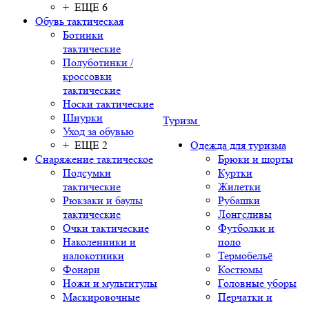
+ ЕЩЕ 6
Обувь тактическая
Ботинки
тактические
Полуботинки /
кроссовки
тактические
Носки тактические
Шнурки
Туризм
Уход за обувью
+ ЕЩЕ 2
Одежда для туризма
Снаряжение тактическое
Брюки и шорты
Подсумки
Куртки
тактические
Жилетки
Рюкзаки и баулы
Рубашки
тактические
Лонгсливы
Очки тактические
Футболки и
Наколенники и
поло
налокотники
Термобельё
Фонари
Костюмы
Ножи и мультитулы
Головные уборы
Маскировочные
Перчатки и