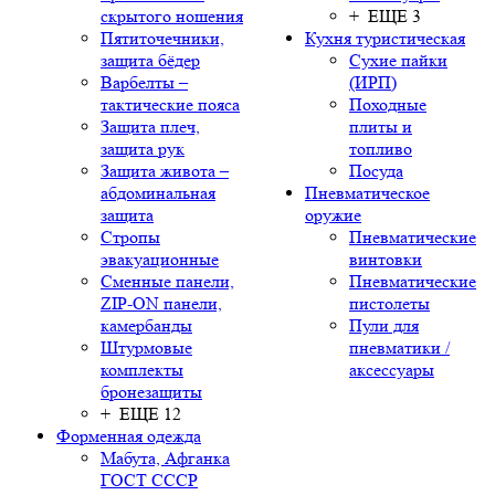
скрытого ношения
+ ЕЩЕ 3
Пятиточечники,
Кухня туристическая
защита бёдер
Сухие пайки
Варбелты –
(ИРП)
тактические пояса
Походные
Защита плеч,
плиты и
защита рук
топливо
Защита живота –
Посуда
абдоминальная
Пневматическое
защита
оружие
Стропы
Пневматические
эвакуационные
винтовки
Сменные панели,
Пневматические
ZIP-ON панели,
пистолеты
камербанды
Пули для
Штурмовые
пневматики /
комплекты
аксессуары
бронезащиты
+ ЕЩЕ 12
Форменная одежда
Мабута, Афганка
ГОСТ СССР