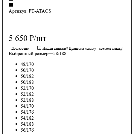
Артикул:
РТ-ATACS
5 650
₽
/шт
Достаточно
Нашли дешевле? Пришлите ссылку - сделаем скидку!
Выбранный размер
—
58/188
48/170
50/170
50/182
50/188
52/170
52/182
52/188
54/170
54/176
54/182
54/188
56/176