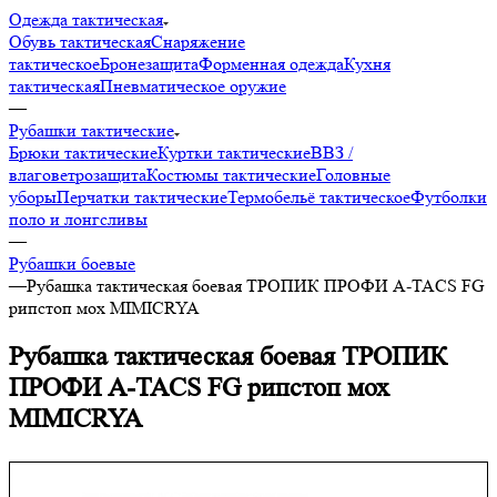
Одежда тактическая
Обувь тактическая
Снаряжение
тактическое
Бронезащита
Форменная одежда
Кухня
тактическая
Пневматическое оружие
—
Рубашки тактические
Брюки тактические
Куртки тактические
ВВЗ /
влаговетрозащита
Костюмы тактические
Головные
уборы
Перчатки тактические
Термобельё тактическое
Футболки
поло и лонгсливы
—
Рубашки боевые
—
Рубашка тактическая боевая ТРОПИК ПРОФИ A-TACS FG
рипстоп мох MIMICRYA
Рубашка тактическая боевая ТРОПИК
ПРОФИ A-TACS FG рипстоп мох
MIMICRYA