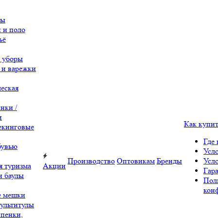
вы
 и поло
ьё
 уборы
 и варежки
еская
нки /
и
Как купи
екинговые
Где 
бувью
Усл
Производство
Оптовикам
Бренды
Усл
я туризма
Акции
Гара
и баулы
Пол
кон
е мешки
ультитулы
 пенки,