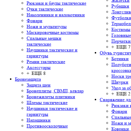
Жилетки
Рюкзаки и баулы тактические
Рубашки
Очки тактические
Лонгсли
Наколенники и налокотники
Футболки
Фонари
Термобел
Ножи и мультитулы
Костюмы
Маскировочные костюмы
Головные
Спальные мешки
Перчатки
тактические
+ ЕЩЕ 7
Наушники тактические и
Обувь туристич
гарнитуры
Ботинки
Ремни тактические
Полуботи
Аксессуары
кроссовк
+ ЕЩЕ 8
Носки тр
Бронезащита
Шнурки
Защита шеи
Уход за о
Бронеплиты, СВМП, кевлар
+ ЕЩЕ 2
Бронежилеты плитники
Снаряжение дл
Шлемы тактические
Рюкзаки 
Наушники тактические и
Фонари
гарнитуры
Спальны
Напашники
Ножи и м
Противоосколочные
Коврики,