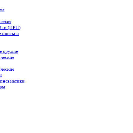
ры
еская
йки (ИРП)
 плиты и
е оружие
ческие
ческие
ы
 пневматики
ары