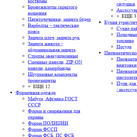
костюмы
сидушки
Бронежилеты скрытого
Аксессуа
ношения
+ ЕЩЕ 3
Пятиточечники, защита бёдер
Кухня туристич
Варбелты – тактические
Сухие па
пояса
Походные
Защита плеч, защита рук
топливо
Защита живота –
Посуда
абдоминальная защита
Пневматическо
Стропы эвакуационные
Пневмати
Сменные панели, ZIP-ON
винтовки
панели, камербанды
Пневмати
Штурмовые комплекты
пистолет
бронезащиты
Пули для
+ ЕЩЕ 12
/ аксессу
Форменная одежда
Мабута, Афганка ГОСТ
СССР
Форма и снаряжения для
охраны
Форма ПОЛИЦИИ
Форма ФССП
Форма ФСБ, ПС ФСБ