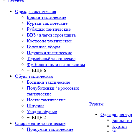
Тактика
Одежда тактическая
Брюки тактические
Куртки тактические
Рубашки тактические
ВВЗ / влаговетрозащита
Костюмы тактические
Головные уборы
Перчатки тактические
Термобельё тактическое
Футболки поло и лонгсливы
+ ЕЩЕ 6
Обувь тактическая
Ботинки тактические
Полуботинки / кроссовки
тактические
Носки тактические
Туризм
Шнурки
Уход за обувью
Одежда для ту
+ ЕЩЕ 2
Брюки и
Снаряжение тактическое
Куртки
Подсумки тактические