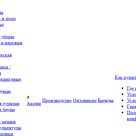
вы
 и поло
ьё
 уборы
 и варежки
еская
нки /
и
Как купи
екинговые
Где 
бувью
Усл
Производство
Оптовикам
Бренды
Усл
я туризма
Акции
Гара
и баулы
Пол
кон
е мешки
ультитулы
 пенки,