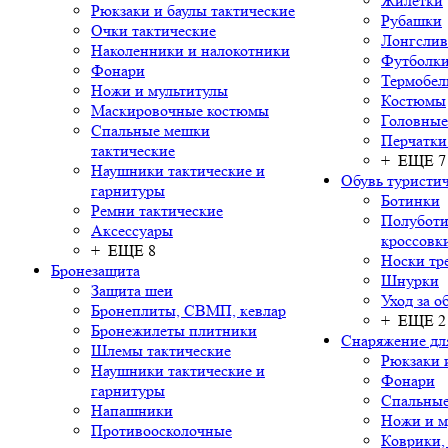
Жилетки
Рюкзаки и баулы тактические
Рубашки
Очки тактические
Лонгсли
Наколенники и налокотники
Футболки
Фонари
Термобел
Ножи и мультитулы
Костюмы
Маскировочные костюмы
Головные
Спальные мешки
Перчатки
тактические
+ ЕЩЕ 7
Наушники тактические и
Обувь туристич
гарнитуры
Ботинки
Ремни тактические
Полуботи
Аксессуары
кроссовк
+ ЕЩЕ 8
Носки тр
Бронезащита
Шнурки
Защита шеи
Уход за о
Бронеплиты, СВМП, кевлар
+ ЕЩЕ 2
Бронежилеты плитники
Снаряжение дл
Шлемы тактические
Рюкзаки 
Наушники тактические и
Фонари
гарнитуры
Спальны
Напашники
Ножи и м
Противоосколочные
Коврики,