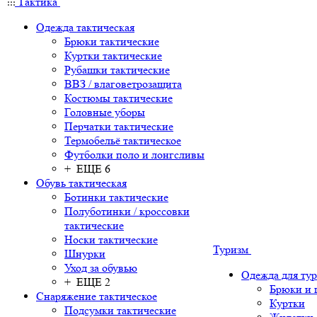
Тактика
Одежда тактическая
Брюки тактические
Куртки тактические
Рубашки тактические
ВВЗ / влаговетрозащита
Костюмы тактические
Головные уборы
Перчатки тактические
Термобельё тактическое
Футболки поло и лонгсливы
+ ЕЩЕ 6
Обувь тактическая
Ботинки тактические
Полуботинки / кроссовки
тактические
Носки тактические
Туризм
Шнурки
Уход за обувью
Одежда для ту
+ ЕЩЕ 2
Брюки и
Снаряжение тактическое
Куртки
Подсумки тактические