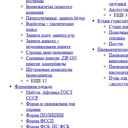
костюмы
сидушки
Бронежилеты скрытого
Аксессуа
ношения
+ ЕЩЕ 3
Пятиточечники, защита бёдер
Кухня туристич
Варбелты – тактические
Сухие па
пояса
Походные
Защита плеч, защита рук
топливо
Защита живота –
Посуда
абдоминальная защита
Пневматическо
Стропы эвакуационные
Пневмати
Сменные панели, ZIP-ON
винтовки
панели, камербанды
Пневмати
Штурмовые комплекты
пистолет
бронезащиты
Пули для
+ ЕЩЕ 12
/ аксессу
Форменная одежда
Мабута, Афганка ГОСТ
СССР
Форма и снаряжения для
охраны
Форма ПОЛИЦИИ
Форма ФССП
Форма ФСБ, ПС ФСБ