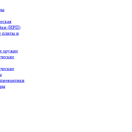
ры
еская
йки (ИРП)
 плиты и
е оружие
ческие
ческие
ы
 пневматики
ары