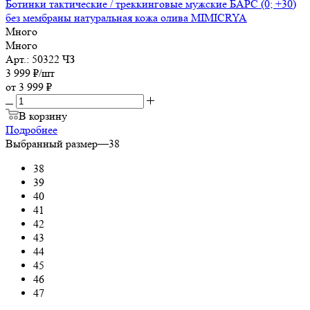
Ботинки тактические / треккинговые мужские БАРС (0; +30)
без мембраны натуральная кожа олива MIMICRYA
Много
Много
Арт.: 50322 ЧЗ
3 999
₽
/шт
от
3 999 ₽
В корзину
Подробнее
Выбранный размер
—
38
38
39
40
41
42
43
44
45
46
47