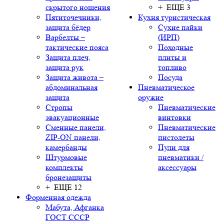
скрытого ношения
+ ЕЩЕ 3
Пятиточечники,
Кухня туристическая
защита бёдер
Сухие пайки
Варбелты –
(ИРП)
тактические пояса
Походные
Защита плеч,
плиты и
защита рук
топливо
Защита живота –
Посуда
абдоминальная
Пневматическое
защита
оружие
Стропы
Пневматические
эвакуационные
винтовки
Сменные панели,
Пневматические
ZIP-ON панели,
пистолеты
камербанды
Пули для
Штурмовые
пневматики /
комплекты
аксессуары
бронезащиты
+ ЕЩЕ 12
Форменная одежда
Мабута, Афганка
ГОСТ СССР