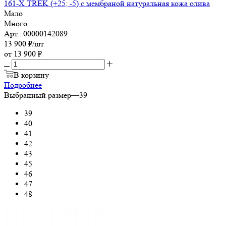
161-X TREK (+25; -5) с мембраной натуральная кожа олива
Мало
Много
Арт.: 00000142089
13 900
₽
/шт
от
13 900 ₽
В корзину
Подробнее
Выбранный размер
—
39
39
40
41
42
43
45
46
47
48