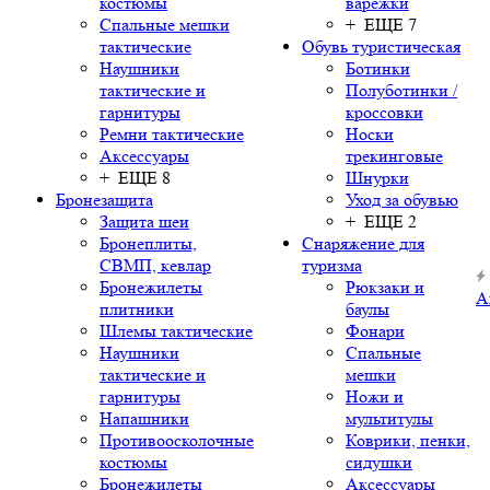
костюмы
варежки
Спальные мешки
+ ЕЩЕ 7
тактические
Обувь туристическая
Наушники
Ботинки
тактические и
Полуботинки /
гарнитуры
кроссовки
Ремни тактические
Носки
Аксессуары
трекинговые
+ ЕЩЕ 8
Шнурки
Бронезащита
Уход за обувью
Защита шеи
+ ЕЩЕ 2
Бронеплиты,
Снаряжение для
СВМП, кевлар
туризма
Бронежилеты
Рюкзаки и
А
плитники
баулы
Шлемы тактические
Фонари
Наушники
Спальные
тактические и
мешки
гарнитуры
Ножи и
Напашники
мультитулы
Противоосколочные
Коврики, пенки,
костюмы
сидушки
Бронежилеты
Аксессуары