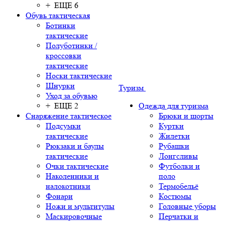
+ ЕЩЕ 6
Обувь тактическая
Ботинки
тактические
Полуботинки /
кроссовки
тактические
Носки тактические
Шнурки
Туризм
Уход за обувью
+ ЕЩЕ 2
Одежда для туризма
Снаряжение тактическое
Брюки и шорты
Подсумки
Куртки
тактические
Жилетки
Рюкзаки и баулы
Рубашки
тактические
Лонгсливы
Очки тактические
Футболки и
Наколенники и
поло
налокотники
Термобельё
Фонари
Костюмы
Ножи и мультитулы
Головные уборы
Маскировочные
Перчатки и