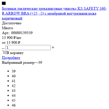
Ботинки тактические треккинговые унисекс KS SAFETY 160-
R ARROW BRA (+25; -5) с мембраной натуральная кожа
коричневый
Достаточно
Много
Арт.: 00000139339
13 900
₽
/шт
от
13 900 ₽
В корзину
Подробнее
Выбранный размер
—
39
39
40
41
42
43
44
45
46