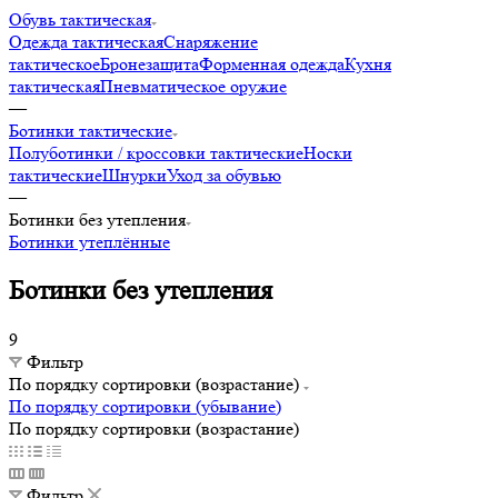
Обувь тактическая
Одежда тактическая
Снаряжение
тактическое
Бронезащита
Форменная одежда
Кухня
тактическая
Пневматическое оружие
—
Ботинки тактические
Полуботинки / кроссовки тактические
Носки
тактические
Шнурки
Уход за обувью
—
Ботинки без утепления
Ботинки утеплённые
Ботинки без утепления
9
Фильтр
По порядку сортировки (возрастание)
По порядку сортировки (убывание)
По порядку сортировки (возрастание)
Фильтр