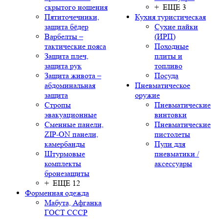
скрытого ношения
+ ЕЩЕ 3
Пятиточечники,
Кухня туристическая
защита бёдер
Сухие пайки
Варбелты –
(ИРП)
тактические пояса
Походные
Защита плеч,
плиты и
защита рук
топливо
Защита живота –
Посуда
абдоминальная
Пневматическое
защита
оружие
Стропы
Пневматические
эвакуационные
винтовки
Сменные панели,
Пневматические
ZIP-ON панели,
пистолеты
камербанды
Пули для
Штурмовые
пневматики /
комплекты
аксессуары
бронезащиты
+ ЕЩЕ 12
Форменная одежда
Мабута, Афганка
ГОСТ СССР