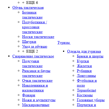
+ ЕЩЕ 6
Обувь тактическая
Ботинки
тактические
Полуботинки /
кроссовки
тактические
Носки тактические
Шнурки
Туризм
Уход за обувью
+ ЕЩЕ 2
Одежда для туризма
Снаряжение тактическое
Брюки и шорты
Подсумки
Куртки
тактические
Жилетки
Рюкзаки и баулы
Рубашки
тактические
Лонгсливы
Очки тактические
Футболки и
Наколенники и
поло
налокотники
Термобельё
Фонари
Костюмы
Ножи и мультитулы
Головные уборы
Маскировочные
Перчатки и