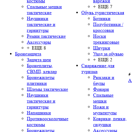
костюмы
варежки
Спальные мешки
+ ЕЩЕ 7
тактические
Обувь туристическая
Наушники
Ботинки
тактические и
Полуботинки /
гарнитуры
кроссовки
Ремни тактические
Носки
Аксессуары
трекинговые
+ ЕЩЕ 8
Шнурки
Бронезащита
Уход за обувью
Защита шеи
+ ЕЩЕ 2
Бронеплиты,
Снаряжение для
СВМП, кевлар
туризма
Бронежилеты
Рюкзаки и
А
плитники
баулы
Шлемы тактические
Фонари
Наушники
Спальные
тактические и
мешки
гарнитуры
Ножи и
Напашники
мультитулы
Противоосколочные
Коврики, пенки,
костюмы
сидушки
Бронежилеты
Аксессуары