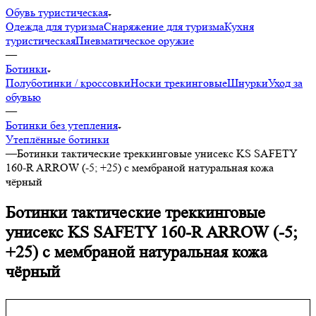
Обувь туристическая
Одежда для туризма
Снаряжение для туризма
Кухня
туристическая
Пневматическое оружие
—
Ботинки
Полуботинки / кроссовки
Носки трекинговые
Шнурки
Уход за
обувью
—
Ботинки без утепления
Утеплённые ботинки
—
Ботинки тактические треккинговые унисекс KS SAFETY
160-R ARROW (-5; +25) с мембраной натуральная кожа
чёрный
Ботинки тактические треккинговые
унисекс KS SAFETY 160-R ARROW (-5;
+25) с мембраной натуральная кожа
чёрный