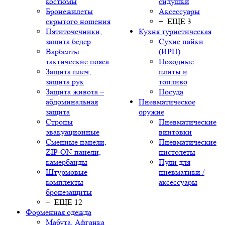
костюмы
сидушки
Бронежилеты
Аксессуары
скрытого ношения
+ ЕЩЕ 3
Пятиточечники,
Кухня туристическая
защита бёдер
Сухие пайки
Варбелты –
(ИРП)
тактические пояса
Походные
Защита плеч,
плиты и
защита рук
топливо
Защита живота –
Посуда
абдоминальная
Пневматическое
защита
оружие
Стропы
Пневматические
эвакуационные
винтовки
Сменные панели,
Пневматические
ZIP-ON панели,
пистолеты
камербанды
Пули для
Штурмовые
пневматики /
комплекты
аксессуары
бронезащиты
+ ЕЩЕ 12
Форменная одежда
Мабута, Афганка