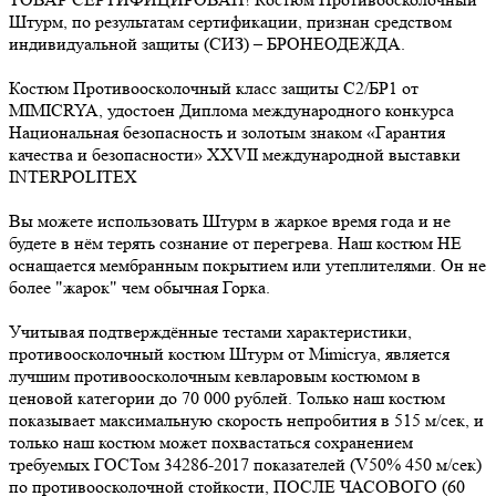
Штурм, по результатам сертификации, признан средством
индивидуальной защиты (СИЗ) – БРОНЕОДЕЖДА.
Костюм Противоосколочный класс защиты С2/БР1 от
MIMICRYA, удостоен Диплома международного конкурса
Национальная безопасность и золотым знаком «Гарантия
качества и безопасности» ХХVII международной выставки
INTERPOLITEX
Вы можете использовать Штурм в жаркое время года и не
будете в нём терять сознание от перегрева. Наш костюм НЕ
оснащается мембранным покрытием или утеплителями. Он не
более "жарок" чем обычная Горка.
Учитывая подтверждённые тестами характеристики,
противоосколочный костюм Штурм от Mimicrya, является
лучшим противоосколочным кевларовым костюмом в
ценовой категории до 70 000 рублей. Только наш костюм
показывает максимальную скорость непробития в 515 м/сек, и
только наш костюм может похвастаться сохранением
требуемых ГОСТом 34286-2017 показателей (V50% 450 м/сек)
по противоосколочной стойкости, ПОСЛЕ ЧАСОВОГО (60