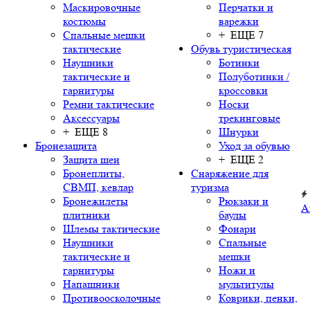
Маскировочные
Перчатки и
костюмы
варежки
Спальные мешки
+ ЕЩЕ 7
тактические
Обувь туристическая
Наушники
Ботинки
тактические и
Полуботинки /
гарнитуры
кроссовки
Ремни тактические
Носки
Аксессуары
трекинговые
+ ЕЩЕ 8
Шнурки
Бронезащита
Уход за обувью
Защита шеи
+ ЕЩЕ 2
Бронеплиты,
Снаряжение для
СВМП, кевлар
туризма
Бронежилеты
Рюкзаки и
А
плитники
баулы
Шлемы тактические
Фонари
Наушники
Спальные
тактические и
мешки
гарнитуры
Ножи и
Напашники
мультитулы
Противоосколочные
Коврики, пенки,