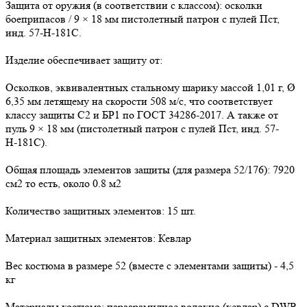
Защита от оружия (в соответствии с классом): осколки
боеприпасов / 9 × 18 мм пистолетный патрон с пулей Пст,
инд. 57-Н-181С.
Изделие обеспечивает защиту от:
Осколков, эквивалентных стальному шарику массой 1,01 г, Ø
6,35 мм летящему на скорости 508 м/с, что соответствует
классу защиты С2 и БР1 по ГОСТ 34286-2017. А также от
пуль 9 × 18 мм (пистолетный патрон с пулей Пст, инд. 57-
Н-181С).
Общая площадь элементов защиты (для размера 52/176): 7920
см2 то есть, около 0.8 м2
Количество защитных элементов: 15 шт.
Материал защитных элементов: Кевлар
Вес костюма в размере 52 (вместе с элементами защиты) - 4,5
кг
Материалы костюма: параарамидное волокно (кевлар) с DWR