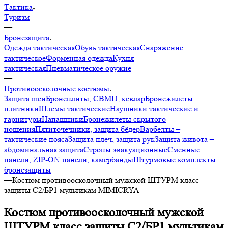
Тактика
Туризм
—
Бронезащита
Одежда тактическая
Обувь тактическая
Снаряжение
тактическое
Форменная одежда
Кухня
тактическая
Пневматическое оружие
—
Противоосколочные костюмы
Защита шеи
Бронеплиты, СВМП, кевлар
Бронежилеты
плитники
Шлемы тактические
Наушники тактические и
гарнитуры
Напашники
Бронежилеты скрытого
ношения
Пятиточечники, защита бёдер
Варбелты –
тактические пояса
Защита плеч, защита рук
Защита живота –
абдоминальная защита
Стропы эвакуационные
Сменные
панели, ZIP-ON панели, камербанды
Штурмовые комплекты
бронезащиты
—
Костюм противоосколочный мужской ШТУРМ класс
защиты С2/БР1 мультикам MIMICRYA
Костюм противоосколочный мужской
ШТУРМ класс защиты С2/БР1 мультикам