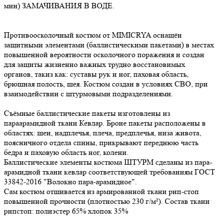
мин) ЗАМАЧИВАНИЯ В ВОДЕ.
Противоосколочный костюм от MIMICRYA оснащён
защитными элементами (баллистическими пакетами) в местах
повышенной вероятности осколочного поражения и создан
для защиты жизненно важных трудно восстановимых
органов, такиз как: суставы рук и ног, паховая область,
брюшная полость, шея. Костюм создан в условиях СВО, при
взаимодействии с штурмовыми подразделениями.
Съёмные баллистические пакеты изготовлены из
параарамидной ткани Кевлар. Броне пакеты расположены в
областях: шеи, надплечья, плеча, предплечья, низа живота,
поясничного отдела спины, прикрывают переднюю часть
бедра и паховую область ног, колени.
Баллистические элементы костюма ШТУРМ сделаны из пара-
арамидной ткани кевлар соответствующей требованиям ГОСТ
33842-2016 "Волокно пара-арамидное".
Сам костюм отшивается из армированной ткани рип-стоп
повышенной прочности (плотностью 230 г/м²). Состав ткани
рипстоп: полиэстер 65% хлопок 35%