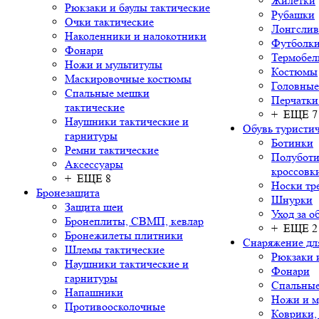
Жилетки
Рюкзаки и баулы тактические
Рубашки
Очки тактические
Лонгсли
Наколенники и налокотники
Футболки
Фонари
Термобел
Ножи и мультитулы
Костюмы
Маскировочные костюмы
Головные
Спальные мешки
Перчатки
тактические
+ ЕЩЕ 7
Наушники тактические и
Обувь туристич
гарнитуры
Ботинки
Ремни тактические
Полуботи
Аксессуары
кроссовк
+ ЕЩЕ 8
Носки тр
Бронезащита
Шнурки
Защита шеи
Уход за о
Бронеплиты, СВМП, кевлар
+ ЕЩЕ 2
Бронежилеты плитники
Снаряжение дл
Шлемы тактические
Рюкзаки 
Наушники тактические и
Фонари
гарнитуры
Спальны
Напашники
Ножи и м
Противоосколочные
Коврики,