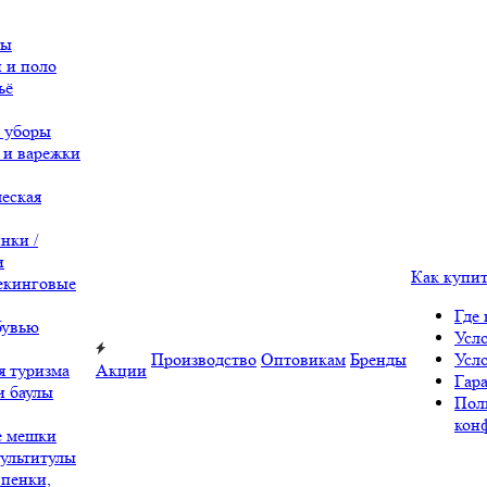
вы
 и поло
ьё
 уборы
 и варежки
еская
нки /
и
Как купи
екинговые
Где 
бувью
Усл
Производство
Оптовикам
Бренды
Усл
я туризма
Акции
Гара
и баулы
Пол
кон
е мешки
ультитулы
 пенки,