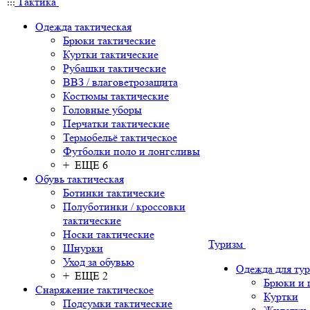
Тактика
Одежда тактическая
Брюки тактические
Куртки тактические
Рубашки тактические
ВВЗ / влаговетрозащита
Костюмы тактические
Головные уборы
Перчатки тактические
Термобельё тактическое
Футболки поло и лонгсливы
+ ЕЩЕ 6
Обувь тактическая
Ботинки тактические
Полуботинки / кроссовки
тактические
Носки тактические
Туризм
Шнурки
Уход за обувью
Одежда для ту
+ ЕЩЕ 2
Брюки и
Снаряжение тактическое
Куртки
Подсумки тактические