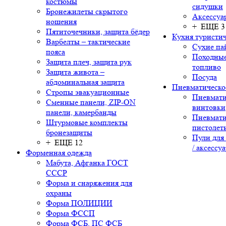
костюмы
сидушки
Бронежилеты скрытого
Аксессуа
ношения
+ ЕЩЕ 3
Пятиточечники, защита бёдер
Кухня туристич
Варбелты – тактические
Сухие па
пояса
Походные
Защита плеч, защита рук
топливо
Защита живота –
Посуда
абдоминальная защита
Пневматическо
Стропы эвакуационные
Пневмати
Сменные панели, ZIP-ON
винтовки
панели, камербанды
Пневмати
Штурмовые комплекты
пистолет
бронезащиты
Пули для
+ ЕЩЕ 12
/ аксессу
Форменная одежда
Мабута, Афганка ГОСТ
СССР
Форма и снаряжения для
охраны
Форма ПОЛИЦИИ
Форма ФССП
Форма ФСБ, ПС ФСБ