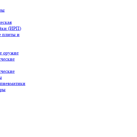
ры
еская
йки (ИРП)
 плиты и
е оружие
ческие
ческие
ы
 пневматики
ары