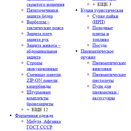
скрытого ношения
+ ЕЩЕ 3
Пятиточечники,
Кухня туристическая
защита бёдер
Сухие пайки
Варбелты –
(ИРП)
тактические пояса
Походные
Защита плеч,
плиты и
защита рук
топливо
Защита живота –
Посуда
абдоминальная
Пневматическое
защита
оружие
Стропы
Пневматические
эвакуационные
винтовки
Сменные панели,
Пневматические
ZIP-ON панели,
пистолеты
камербанды
Пули для
Штурмовые
пневматики /
комплекты
аксессуары
бронезащиты
+ ЕЩЕ 12
Форменная одежда
Мабута, Афганка
ГОСТ СССР