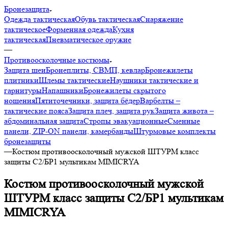
Бронезащита
Одежда тактическая
Обувь тактическая
Снаряжение
тактическое
Форменная одежда
Кухня
тактическая
Пневматическое оружие
—
Противоосколочные костюмы
Защита шеи
Бронеплиты, СВМП, кевлар
Бронежилеты
плитники
Шлемы тактические
Наушники тактические и
гарнитуры
Напашники
Бронежилеты скрытого
ношения
Пятиточечники, защита бёдер
Варбелты –
тактические пояса
Защита плеч, защита рук
Защита живота –
абдоминальная защита
Стропы эвакуационные
Сменные
панели, ZIP-ON панели, камербанды
Штурмовые комплекты
бронезащиты
—
Костюм противоосколочный мужской ШТУРМ класс
защиты С2/БР1 мультикам MIMICRYA
Костюм противоосколочный мужской
ШТУРМ класс защиты С2/БР1 мультикам
MIMICRYA