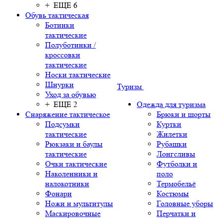
+ ЕЩЕ 6
Обувь тактическая
Ботинки
тактические
Полуботинки /
кроссовки
тактические
Носки тактические
Шнурки
Туризм
Уход за обувью
+ ЕЩЕ 2
Одежда для туризма
Снаряжение тактическое
Брюки и шорты
Подсумки
Куртки
тактические
Жилетки
Рюкзаки и баулы
Рубашки
тактические
Лонгсливы
Очки тактические
Футболки и
Наколенники и
поло
налокотники
Термобельё
Фонари
Костюмы
Ножи и мультитулы
Головные уборы
Маскировочные
Перчатки и