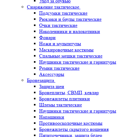
Уход за обувью
Снаряжение тактическое
Подсумки тактические
Рюкзаки и баулы тактические
Очки тактические
Наколенники и налокотники
Фонари
Ножи и мультитулы
Маскировочные костюмы
Спальные мешки тактические
Наушники тактические и гарнитуры
Ремни тактические
Аксессуары
Бронезащита
Защита шеи
Бронеплиты, СВМП, кевлар
Бронежилеты плитники
Шлемы тактические
Наушники тактические и гарнитуры
Напашники
Противоосколочные костюмы
Бронежилеты скрытого ношения
Пятиточечники, защита бёдер