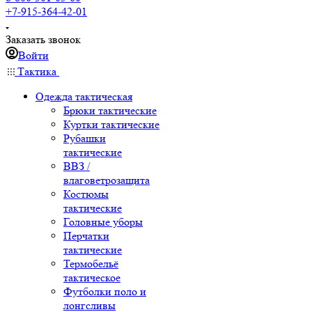
+7-915-364-42-01
Заказать звонок
Войти
Тактика
Одежда тактическая
Брюки тактические
Куртки тактические
Рубашки
тактические
ВВЗ /
влаговетрозащита
Костюмы
тактические
Головные уборы
Перчатки
тактические
Термобельё
тактическое
Футболки поло и
лонгсливы