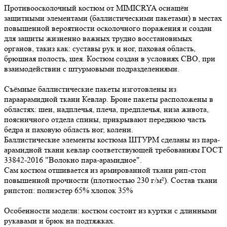
Противоосколочный костюм от MIMICRYA оснащён
защитными элементами (баллистическими пакетами) в местах
повышенной вероятности осколочного поражения и создан
для защиты жизненно важных трудно восстановимых
органов, такиз как: суставы рук и ног, паховая область,
брюшная полость, шея. Костюм создан в условиях СВО, при
взаимодействии с штурмовыми подразделениями.
Съёмные баллистические пакеты изготовлены из
параарамидной ткани Кевлар. Броне пакеты расположены в
областях: шеи, надплечья, плеча, предплечья, низа живота,
поясничного отдела спины, прикрывают переднюю часть
бедра и паховую область ног, колени.
Баллистические элементы костюма ШТУРМ сделаны из пара-
арамидной ткани кевлар соответствующей требованиям ГОСТ
33842-2016 "Волокно пара-арамидное".
Сам костюм отшивается из армированной ткани рип-стоп
повышенной прочности (плотностью 230 г/м²). Состав ткани
рипстоп: полиэстер 65% хлопок 35%
Особенности модели: костюм состоит из куртки с длинными
рукавами и брюк на подтяжках.