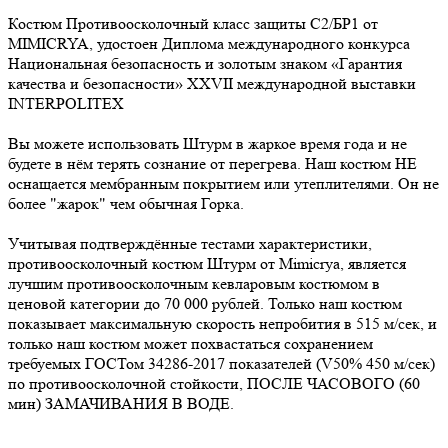
Костюм Противоосколочный класс защиты С2/БР1 от
MIMICRYA, удостоен Диплома международного конкурса
Национальная безопасность и золотым знаком «Гарантия
качества и безопасности» ХХVII международной выставки
INTERPOLITEX
Вы можете использовать Штурм в жаркое время года и не
будете в нём терять сознание от перегрева. Наш костюм НЕ
оснащается мембранным покрытием или утеплителями. Он не
более "жарок" чем обычная Горка.
Учитывая подтверждённые тестами характеристики,
противоосколочный костюм Штурм от Mimicrya, является
лучшим противоосколочным кевларовым костюмом в
ценовой категории до 70 000 рублей. Только наш костюм
показывает максимальную скорость непробития в 515 м/сек, и
только наш костюм может похвастаться сохранением
требуемых ГОСТом 34286-2017 показателей (V50% 450 м/сек)
по противоосколочной стойкости, ПОСЛЕ ЧАСОВОГО (60
мин) ЗАМАЧИВАНИЯ В ВОДЕ.