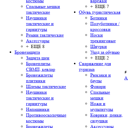
костюмы
варежки
Спальные мешки
+ ЕЩЕ 7
тактические
Обувь туристическая
Наушники
Ботинки
тактические и
Полуботинки /
гарнитуры
кроссовки
Ремни тактические
Носки
Аксессуары
трекинговые
+ ЕЩЕ 8
Шнурки
Бронезащита
Уход за обувью
Защита шеи
+ ЕЩЕ 2
Бронеплиты,
Снаряжение для
СВМП, кевлар
туризма
Бронежилеты
Рюкзаки и
А
плитники
баулы
Шлемы тактические
Фонари
Наушники
Спальные
тактические и
мешки
гарнитуры
Ножи и
Напашники
мультитулы
Противоосколочные
Коврики, пенки,
костюмы
сидушки
Бронежилеты
Аксессуары