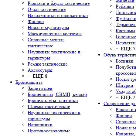
Жилетки
Рюкзаки и баулы тактические
Рубашки
Очки тактические
Лонгсли
Наколенники и налокотники
Футболки
Фонари
Термобел
Ножи и мультитулы
Костюмы
Маскировочные костюмы
Головные
Спальные мешки
Перчатки
тактические
+ ЕЩЕ 7
Наушники тактические и
Обувь туристич
гарнитуры
Ботинки
Ремни тактические
Полуботи
Аксессуары
кроссовк
+ ЕЩЕ 8
Носки тр
Бронезащита
Шнурки
Защита шеи
Уход за о
Бронеплиты, СВМП, кевлар
+ ЕЩЕ 2
Бронежилеты плитники
Снаряжение дл
Шлемы тактические
Рюкзаки 
Наушники тактические и
Фонари
гарнитуры
Спальны
Напашники
Ножи и м
Противоосколочные
Коврики,