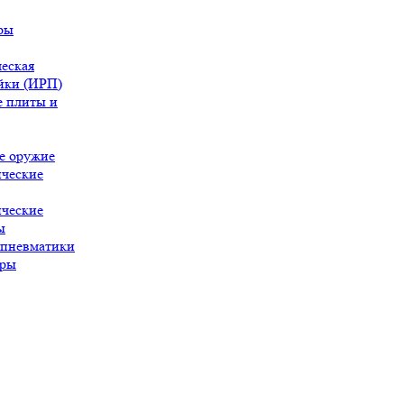
ры
еская
йки (ИРП)
 плиты и
е оружие
ческие
ческие
ы
 пневматики
ары