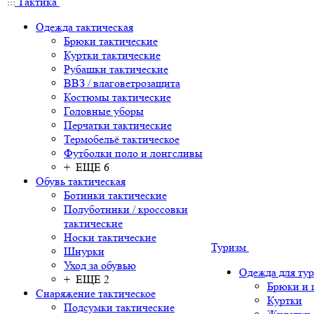
Тактика
Одежда тактическая
Брюки тактические
Куртки тактические
Рубашки тактические
ВВЗ / влаговетрозащита
Костюмы тактические
Головные уборы
Перчатки тактические
Термобельё тактическое
Футболки поло и лонгсливы
+ ЕЩЕ 6
Обувь тактическая
Ботинки тактические
Полуботинки / кроссовки
тактические
Носки тактические
Туризм
Шнурки
Уход за обувью
Одежда для ту
+ ЕЩЕ 2
Брюки и
Снаряжение тактическое
Куртки
Подсумки тактические