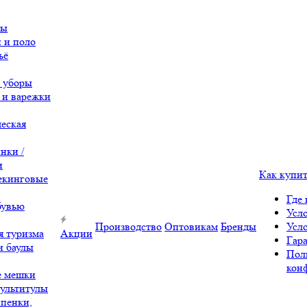
вы
 и поло
ьё
 уборы
 и варежки
еская
нки /
и
Как купи
екинговые
Где 
бувью
Усл
Производство
Оптовикам
Бренды
Усл
я туризма
Акции
Гара
и баулы
Пол
кон
е мешки
ультитулы
 пенки,