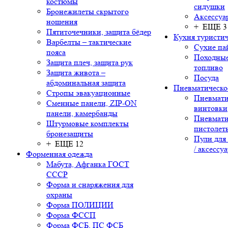
костюмы
сидушки
Бронежилеты скрытого
Аксессуа
ношения
+ ЕЩЕ 3
Пятиточечники, защита бёдер
Кухня туристич
Варбелты – тактические
Сухие па
пояса
Походные
Защита плеч, защита рук
топливо
Защита живота –
Посуда
абдоминальная защита
Пневматическо
Стропы эвакуационные
Пневмати
Сменные панели, ZIP-ON
винтовки
панели, камербанды
Пневмати
Штурмовые комплекты
пистолет
бронезащиты
Пули для
+ ЕЩЕ 12
/ аксессу
Форменная одежда
Мабута, Афганка ГОСТ
СССР
Форма и снаряжения для
охраны
Форма ПОЛИЦИИ
Форма ФССП
Форма ФСБ, ПС ФСБ