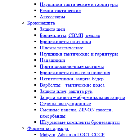
Наушники тактические и гарнитуры
Ремни тактические
Аксессуары
Бронезащита
Защита шеи
Бронеплиты, СВМП, кевлар
Бронежилеты плитники
Шлемы тактические
Наушники тактические и гарнитуры
Напашники
Противоосколочные костюмы
Бронежилеты скрытого ношения
Пятиточечники, защита бёдер
Варбелты – тактические пояса
Защита плеч, защита рук
Защита живота – абдоминальная защита
Стропы эвакуационные
Сменные панели, ZIP-ON панели,
камербанды
Штурмовые комплекты бронезащиты
Форменная одежда
Мабута, Афганка ГОСТ СССР