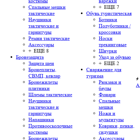
костюмы
варежки
Спальные мешки
+ ЕЩЕ 7
тактические
Обувь туристическая
Наушники
Ботинки
тактические и
Полуботинки /
гарнитуры
кроссовки
Ремни тактические
Носки
Аксессуары
трекинговые
+ ЕЩЕ 8
Шнурки
Бронезащита
Уход за обувью
Защита шеи
+ ЕЩЕ 2
Бронеплиты,
Снаряжение для
СВМП, кевлар
туризма
Бронежилеты
Рюкзаки и
А
плитники
баулы
Шлемы тактические
Фонари
Наушники
Спальные
тактические и
мешки
гарнитуры
Ножи и
Напашники
мультитулы
Противоосколочные
Коврики, пенки,
костюмы
сидушки
Бронежилеты
Аксессуары