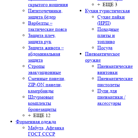
скрытого ношения
+ ЕЩЕ 3
Пятиточечники,
Кухня туристическая
защита бёдер
Сухие пайки
Варбелты –
(ИРП)
тактические пояса
Походные
Защита плеч,
плиты и
защита рук
топливо
Защита живота –
Посуда
абдоминальная
Пневматическое
защита
оружие
Стропы
Пневматические
эвакуационные
винтовки
Сменные панели,
Пневматические
ZIP-ON панели,
пистолеты
камербанды
Пули для
Штурмовые
пневматики /
комплекты
аксессуары
бронезащиты
+ ЕЩЕ 12
Форменная одежда
Мабута, Афганка
ГОСТ СССР