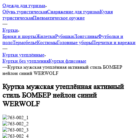
Одежда для туризма
Обувь туристическая
Снаряжение для туризма
Кухня
туристическая
Пневматическое оружие
—
Куртки
Брюки и шорты
Жилетки
Рубашки
Лонгсливы
Футболки и
поло
Термобельё
Костюмы
Головные уборы
Перчатки и варежки
—
Куртки утеплённые
Куртки без утепления
Куртки флисовые
—
Куртка мужская утеплённая активный стиль БОМБЕР
нейлон синий WERWOLF
Куртка мужская утеплённая активный
стиль БОМБЕР нейлон синий
WERWOLF