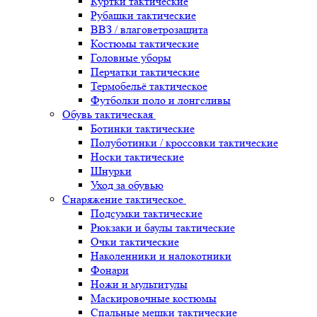
Куртки тактические
Рубашки тактические
ВВЗ / влаговетрозащита
Костюмы тактические
Головные уборы
Перчатки тактические
Термобельё тактическое
Футболки поло и лонгсливы
Обувь тактическая
Ботинки тактические
Полуботинки / кроссовки тактические
Носки тактические
Шнурки
Уход за обувью
Снаряжение тактическое
Подсумки тактические
Рюкзаки и баулы тактические
Очки тактические
Наколенники и налокотники
Фонари
Ножи и мультитулы
Маскировочные костюмы
Спальные мешки тактические