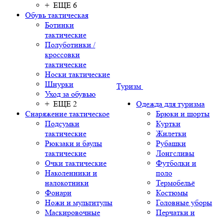
+ ЕЩЕ 6
Обувь тактическая
Ботинки
тактические
Полуботинки /
кроссовки
тактические
Носки тактические
Шнурки
Туризм
Уход за обувью
+ ЕЩЕ 2
Одежда для туризма
Снаряжение тактическое
Брюки и шорты
Подсумки
Куртки
тактические
Жилетки
Рюкзаки и баулы
Рубашки
тактические
Лонгсливы
Очки тактические
Футболки и
Наколенники и
поло
налокотники
Термобельё
Фонари
Костюмы
Ножи и мультитулы
Головные уборы
Маскировочные
Перчатки и