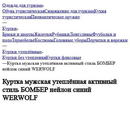
Одежда для туризма
Обувь туристическая
Снаряжение для туризма
Кухня
туристическая
Пневматическое оружие
—
Куртки
Брюки и шорты
Жилетки
Рубашки
Лонгсливы
Футболки и
поло
Термобельё
Костюмы
Головные уборы
Перчатки и варежки
—
Куртки утеплённые
Куртки без утепления
Куртки флисовые
—
Куртка мужская утеплённая активный стиль БОМБЕР
нейлон синий WERWOLF
Куртка мужская утеплённая активный
стиль БОМБЕР нейлон синий
WERWOLF