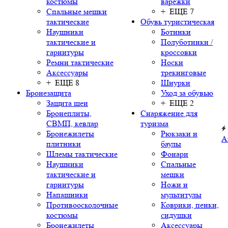
костюмы
варежки
Спальные мешки
+ ЕЩЕ 7
тактические
Обувь туристическая
Наушники
Ботинки
тактические и
Полуботинки /
гарнитуры
кроссовки
Ремни тактические
Носки
Аксессуары
трекинговые
+ ЕЩЕ 8
Шнурки
Бронезащита
Уход за обувью
Защита шеи
+ ЕЩЕ 2
Бронеплиты,
Снаряжение для
СВМП, кевлар
туризма
Бронежилеты
Рюкзаки и
А
плитники
баулы
Шлемы тактические
Фонари
Наушники
Спальные
тактические и
мешки
гарнитуры
Ножи и
Напашники
мультитулы
Противоосколочные
Коврики, пенки,
костюмы
сидушки
Бронежилеты
Аксессуары