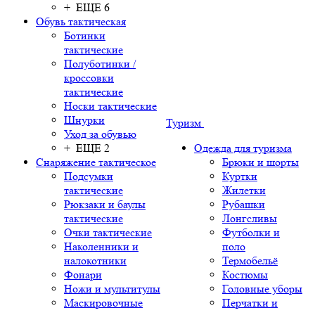
+ ЕЩЕ 6
Обувь тактическая
Ботинки
тактические
Полуботинки /
кроссовки
тактические
Носки тактические
Шнурки
Туризм
Уход за обувью
+ ЕЩЕ 2
Одежда для туризма
Снаряжение тактическое
Брюки и шорты
Подсумки
Куртки
тактические
Жилетки
Рюкзаки и баулы
Рубашки
тактические
Лонгсливы
Очки тактические
Футболки и
Наколенники и
поло
налокотники
Термобельё
Фонари
Костюмы
Ножи и мультитулы
Головные уборы
Маскировочные
Перчатки и