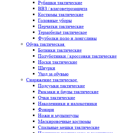
Рубашки тактические
ВВЗ / влаговетрозащита
Костюмы тактические
Головные уборы
Перчатки тактические
Термобельё тактическое
Футболки поло и лонгсливы
Обувь тактическая
Ботинки тактические
Полуботинки / кроссовки тактические
Носки тактические
Шнурки
Уход за обувью
Снаряжение тактическое
Подсумки тактические
Рюкзаки и баулы тактические
Очки тактические
Наколенники и налокотники
Фонари
Ножи и мультитулы
Маскировочные костюмы
Спальные мешки тактические