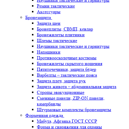
Наушники тактические и гарнитуры
Ремни тактические
Аксессуары
Бронезащита
Защита шеи
Бронеплиты, СВМП, кевлар
Бронежилеты плитники
Шлемы тактические
Наушники тактические и гарнитуры
Напашники
Противоосколочные костюмы
Бронежилеты скрытого ношения
Пятиточечники, защита бёдер
Варбелты – тактические пояса
Защита плеч, защита рук
Защита живота – абдоминальная защита
Стропы эвакуационные
Сменные панели, ZIP-ON панели,
камербанды
Штурмовые комплекты бронезащиты
Форменная одежда
Мабута, Афганка ГОСТ СССР
Форма и снаряжения для охраны