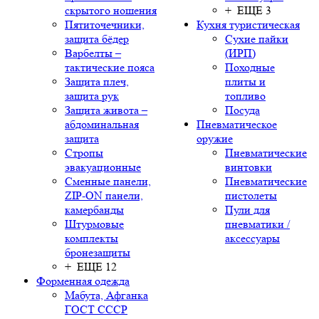
скрытого ношения
+ ЕЩЕ 3
Пятиточечники,
Кухня туристическая
защита бёдер
Сухие пайки
Варбелты –
(ИРП)
тактические пояса
Походные
Защита плеч,
плиты и
защита рук
топливо
Защита живота –
Посуда
абдоминальная
Пневматическое
защита
оружие
Стропы
Пневматические
эвакуационные
винтовки
Сменные панели,
Пневматические
ZIP-ON панели,
пистолеты
камербанды
Пули для
Штурмовые
пневматики /
комплекты
аксессуары
бронезащиты
+ ЕЩЕ 12
Форменная одежда
Мабута, Афганка
ГОСТ СССР