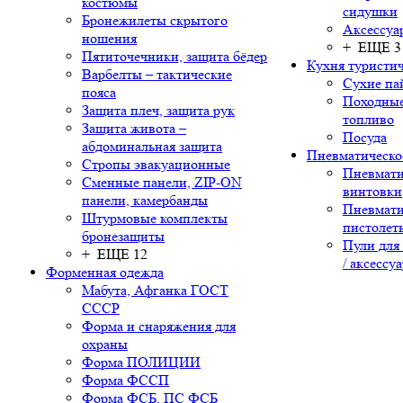
костюмы
сидушки
Бронежилеты скрытого
Аксессуа
ношения
+ ЕЩЕ 3
Пятиточечники, защита бёдер
Кухня туристич
Варбелты – тактические
Сухие па
пояса
Походные
Защита плеч, защита рук
топливо
Защита живота –
Посуда
абдоминальная защита
Пневматическо
Стропы эвакуационные
Пневмати
Сменные панели, ZIP-ON
винтовки
панели, камербанды
Пневмати
Штурмовые комплекты
пистолет
бронезащиты
Пули для
+ ЕЩЕ 12
/ аксессу
Форменная одежда
Мабута, Афганка ГОСТ
СССР
Форма и снаряжения для
охраны
Форма ПОЛИЦИИ
Форма ФССП
Форма ФСБ, ПС ФСБ