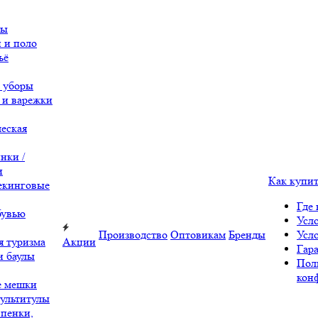
вы
 и поло
ьё
 уборы
 и варежки
еская
нки /
и
Как купи
екинговые
Где 
бувью
Усл
Производство
Оптовикам
Бренды
Усл
я туризма
Акции
Гара
и баулы
Пол
кон
е мешки
ультитулы
 пенки,