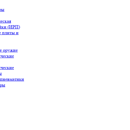
ры
еская
йки (ИРП)
 плиты и
е оружие
ческие
ческие
ы
 пневматики
ары