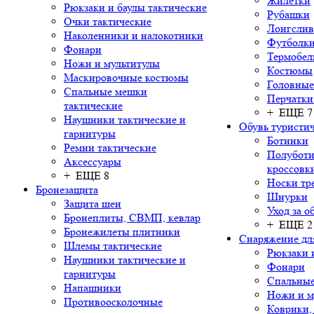
Жилетки
Рюкзаки и баулы тактические
Рубашки
Очки тактические
Лонгсли
Наколенники и налокотники
Футболки
Фонари
Термобел
Ножи и мультитулы
Костюмы
Маскировочные костюмы
Головные
Спальные мешки
Перчатки
тактические
+ ЕЩЕ 7
Наушники тактические и
Обувь туристич
гарнитуры
Ботинки
Ремни тактические
Полуботи
Аксессуары
кроссовк
+ ЕЩЕ 8
Носки тр
Бронезащита
Шнурки
Защита шеи
Уход за о
Бронеплиты, СВМП, кевлар
+ ЕЩЕ 2
Бронежилеты плитники
Снаряжение дл
Шлемы тактические
Рюкзаки 
Наушники тактические и
Фонари
гарнитуры
Спальны
Напашники
Ножи и м
Противоосколочные
Коврики,