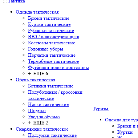
Тактика
Одежда тактическая
Брюки тактические
Куртки тактические
Рубашки тактические
ВВЗ / влаговетрозащита
Костюмы тактические
Головные уборы
Перчатки тактические
Термобельё тактическое
Футболки поло и лонгсливы
+ ЕЩЕ 6
Обувь тактическая
Ботинки тактические
Полуботинки / кроссовки
тактические
Носки тактические
Туризм
Шнурки
Уход за обувью
Одежда для ту
+ ЕЩЕ 2
Брюки и
Снаряжение тактическое
Куртки
Подсумки тактические