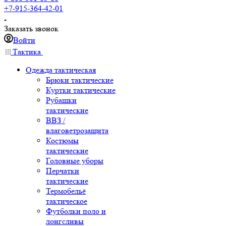
+7-915-364-42-01
Заказать звонок
Войти
Тактика
Одежда тактическая
Брюки тактические
Куртки тактические
Рубашки
тактические
ВВЗ /
влаговетрозащита
Костюмы
тактические
Головные уборы
Перчатки
тактические
Термобельё
тактическое
Футболки поло и
лонгсливы