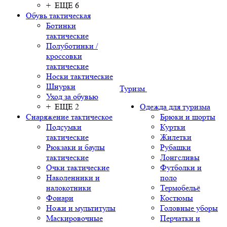
+ ЕЩЕ 6
Обувь тактическая
Ботинки
тактические
Полуботинки /
кроссовки
тактические
Носки тактические
Шнурки
Туризм
Уход за обувью
+ ЕЩЕ 2
Одежда для туризма
Снаряжение тактическое
Брюки и шорты
Подсумки
Куртки
тактические
Жилетки
Рюкзаки и баулы
Рубашки
тактические
Лонгсливы
Очки тактические
Футболки и
Наколенники и
поло
налокотники
Термобельё
Фонари
Костюмы
Ножи и мультитулы
Головные уборы
Маскировочные
Перчатки и