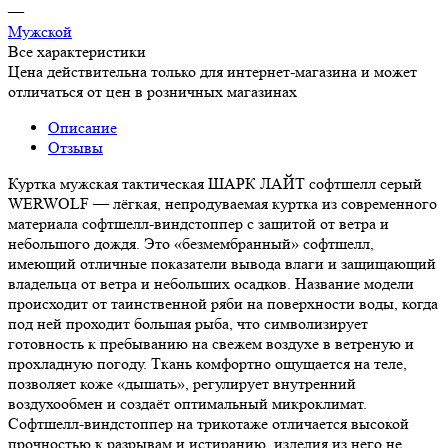
—
Мужской
Все характеристики
Цена действительна только для интернет-магазина и может
отличаться от цен в розничных магазинах
Описание
Отзывы
Куртка мужская тактическая ШАРК ЛАЙТ софтшелл серый
WERWOLF — лёгкая, непродуваемая куртка из современного
материала софтшелл-виндстоппер с защитой от ветра и
небольшого дождя. Это «безмембранный» софтшелл,
имеющий отличные показатели вывода влаги и защищающий
владельца от ветра и небольших осадков. Название модели
происходит от таинственной ряби на поверхности воды, когда
под ней проходит большая рыба, что символизирует
готовность к пребыванию на свежем воздухе в ветреную и
прохладную погоду. Ткань комфортно ощущается на теле,
позволяет коже «дышать», регулирует внутренний
воздухообмен и создаёт оптимальный микроклимат.
Софтшелл-виндстоппер на трикотаже отличается высокой
прочностью к разрывам и истиранию, изделия из него не