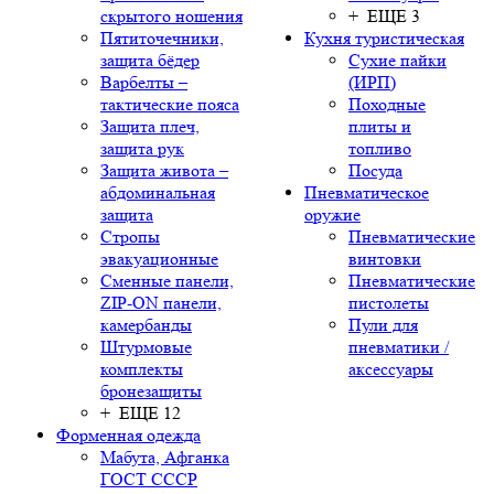
скрытого ношения
+ ЕЩЕ 3
Пятиточечники,
Кухня туристическая
защита бёдер
Сухие пайки
Варбелты –
(ИРП)
тактические пояса
Походные
Защита плеч,
плиты и
защита рук
топливо
Защита живота –
Посуда
абдоминальная
Пневматическое
защита
оружие
Стропы
Пневматические
эвакуационные
винтовки
Сменные панели,
Пневматические
ZIP-ON панели,
пистолеты
камербанды
Пули для
Штурмовые
пневматики /
комплекты
аксессуары
бронезащиты
+ ЕЩЕ 12
Форменная одежда
Мабута, Афганка
ГОСТ СССР