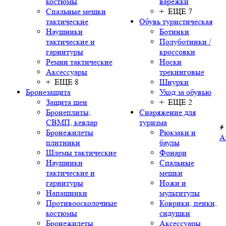
костюмы
варежки
Спальные мешки
+ ЕЩЕ 7
тактические
Обувь туристическая
Наушники
Ботинки
тактические и
Полуботинки /
гарнитуры
кроссовки
Ремни тактические
Носки
Аксессуары
трекинговые
+ ЕЩЕ 8
Шнурки
Бронезащита
Уход за обувью
Защита шеи
+ ЕЩЕ 2
Бронеплиты,
Снаряжение для
СВМП, кевлар
туризма
Бронежилеты
Рюкзаки и
А
плитники
баулы
Шлемы тактические
Фонари
Наушники
Спальные
тактические и
мешки
гарнитуры
Ножи и
Напашники
мультитулы
Противоосколочные
Коврики, пенки,
костюмы
сидушки
Бронежилеты
Аксессуары