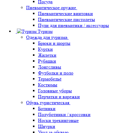
Посуда
Пневматическое оружие
Пневматические винтовки
Пневматические пистолеты
Пули для пневматики / аксессуары
Туризм
Одежда для туризма
Брюки и шорты
Куртки
Жилетки
Рубашки
Лонгсливы
Футболки и поло
Термобельё
Костюмы
Головные уборы
Перчатки и варежки
Обувь туристическая
Ботинки
Полуботинки / кроссовки
Носки трекинговые
Шнурки
Уход за обувью