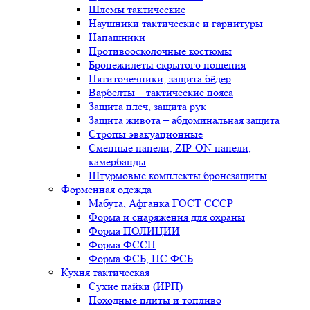
Шлемы тактические
Наушники тактические и гарнитуры
Напашники
Противоосколочные костюмы
Бронежилеты скрытого ношения
Пятиточечники, защита бёдер
Варбелты – тактические пояса
Защита плеч, защита рук
Защита живота – абдоминальная защита
Стропы эвакуационные
Сменные панели, ZIP-ON панели,
камербанды
Штурмовые комплекты бронезащиты
Форменная одежда
Мабута, Афганка ГОСТ СССР
Форма и снаряжения для охраны
Форма ПОЛИЦИИ
Форма ФССП
Форма ФСБ, ПС ФСБ
Кухня тактическая
Сухие пайки (ИРП)
Походные плиты и топливо