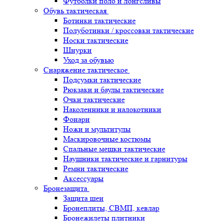
Футболки поло и лонгсливы
Обувь тактическая
Ботинки тактические
Полуботинки / кроссовки тактические
Носки тактические
Шнурки
Уход за обувью
Снаряжение тактическое
Подсумки тактические
Рюкзаки и баулы тактические
Очки тактические
Наколенники и налокотники
Фонари
Ножи и мультитулы
Маскировочные костюмы
Спальные мешки тактические
Наушники тактические и гарнитуры
Ремни тактические
Аксессуары
Бронезащита
Защита шеи
Бронеплиты, СВМП, кевлар
Бронежилеты плитники