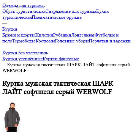
Одежда для туризма
Обувь туристическая
Снаряжение для туризма
Кухня
туристическая
Пневматическое оружие
—
Куртки
Брюки и шорты
Жилетки
Рубашки
Лонгсливы
Футболки и
поло
Термобельё
Костюмы
Головные уборы
Перчатки и варежки
—
Куртки без утепления
Куртки утеплённые
Куртки флисовые
—
Куртка мужская тактическая ШАРК ЛАЙТ софтшелл серый
WERWOLF
Куртка мужская тактическая ШАРК
ЛАЙТ софтшелл серый WERWOLF