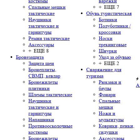
костюмы
варежки
Спальные мешки
+ ЕЩЕ 7
тактические
Обувь туристическая
Наушники
Ботинки
тактические и
Полуботинки /
гарнитуры
кроссовки
Ремни тактические
Носки
Аксессуары
трекинговые
+ ЕЩЕ 8
Шнурки
Бронезащита
Уход за обувью
Защита шеи
+ ЕЩЕ 2
Бронеплиты,
Снаряжение для
СВМП, кевлар
туризма
Бронежилеты
Рюкзаки и
А
плитники
баулы
Шлемы тактические
Фонари
Наушники
Спальные
тактические и
мешки
гарнитуры
Ножи и
Напашники
мультитулы
Противоосколочные
Коврики, пенки,
костюмы
сидушки
Бронежилеты
Аксессуары