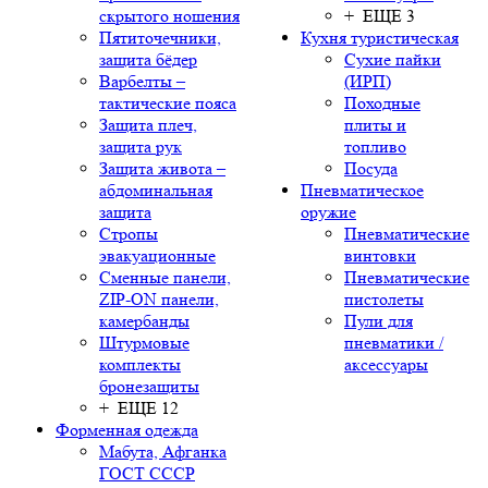
скрытого ношения
+ ЕЩЕ 3
Пятиточечники,
Кухня туристическая
защита бёдер
Сухие пайки
Варбелты –
(ИРП)
тактические пояса
Походные
Защита плеч,
плиты и
защита рук
топливо
Защита живота –
Посуда
абдоминальная
Пневматическое
защита
оружие
Стропы
Пневматические
эвакуационные
винтовки
Сменные панели,
Пневматические
ZIP-ON панели,
пистолеты
камербанды
Пули для
Штурмовые
пневматики /
комплекты
аксессуары
бронезащиты
+ ЕЩЕ 12
Форменная одежда
Мабута, Афганка
ГОСТ СССР