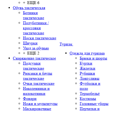
+ ЕЩЕ 6
Обувь тактическая
Ботинки
тактические
Полуботинки /
кроссовки
тактические
Носки тактические
Шнурки
Туризм
Уход за обувью
+ ЕЩЕ 2
Одежда для туризма
Снаряжение тактическое
Брюки и шорты
Подсумки
Куртки
тактические
Жилетки
Рюкзаки и баулы
Рубашки
тактические
Лонгсливы
Очки тактические
Футболки и
Наколенники и
поло
налокотники
Термобельё
Фонари
Костюмы
Ножи и мультитулы
Головные уборы
Маскировочные
Перчатки и