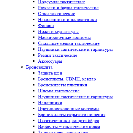
Подсумки тактические
Рюкзаки и баулы тактические
Очки тактические
Наколенники и налокотники
Фонари
Ножи и мультитулы
Маскировочные костюмы
Спальные мешки тактические
Наушники тактические и гарнитуры
Ремни тактические
Аксессуары
Бронезащита
Защита шеи
Бронеплиты, СВМП, кевлар
Бронежилеты плитники
Шлемы тактические
Наушники тактические и гарнитуры
Напашники
Противоосколочные костюмы
Бронежилеты скрытого ношения
Пятиточечники, защита бёдер
Варбелты – тактические пояса
Защита плеч, защита рук