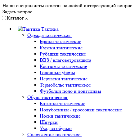
Наши специалисты ответят на любой интересующий вопрос
Задать вопрос
Каталог
Тактика
Одежда тактическая
Брюки тактические
Куртки тактические
Рубашки тактические
ВВЗ / влаговетрозащита
Костюмы тактические
Головные уборы
Перчатки тактические
Термобельё тактическое
Футболки поло и лонгсливы
Обувь тактическая
Ботинки тактические
Полуботинки / кроссовки тактические
Носки тактические
Шнурки
Уход за обувью
Снаряжение тактическое