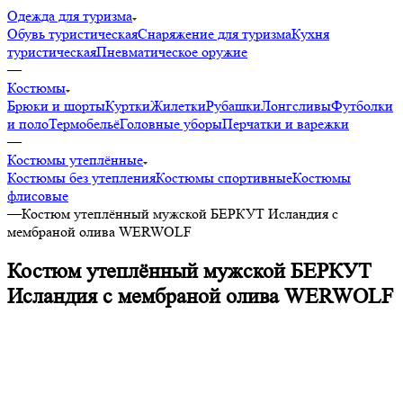
Одежда для туризма
Обувь туристическая
Снаряжение для туризма
Кухня
туристическая
Пневматическое оружие
—
Костюмы
Брюки и шорты
Куртки
Жилетки
Рубашки
Лонгсливы
Футболки
и поло
Термобельё
Головные уборы
Перчатки и варежки
—
Костюмы утеплённые
Костюмы без утепления
Костюмы спортивные
Костюмы
флисовые
—
Костюм утеплённый мужской БЕРКУТ Исландия с
мембраной олива WERWOLF
Костюм утеплённый мужской БЕРКУТ
Исландия с мембраной олива WERWOLF