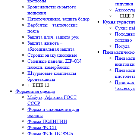
костюмы
сидушки
Бронежилеты скрытого
Аксессуа
ношения
+ ЕЩЕ 3
Пятиточечники, защита бёдер
Кухня туристич
Варбелты – тактические
Сухие па
пояса
Походные
Защита плеч, защита рук
топливо
Защита живота –
Посуда
абдоминальная защита
Пневматическо
Стропы эвакуационные
Пневмати
Сменные панели, ZIP-ON
винтовки
панели, камербанды
Пневмати
Штурмовые комплекты
пистолет
бронезащиты
Пули для
+ ЕЩЕ 12
/ аксессу
Форменная одежда
Мабута, Афганка ГОСТ
СССР
Форма и снаряжения для
охраны
Форма ПОЛИЦИИ
Форма ФССП
Форма ФСБ, ПС ФСБ