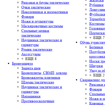
Жилетки
Рюкзаки и баулы тактические
Рубашки
Очки тактические
Лонгсли
Наколенники и налокотники
Футболки
Фонари
Термобел
Ножи и мультитулы
Костюмы
Маскировочные костюмы
Головные
Спальные мешки
Перчатки
тактические
+ ЕЩЕ 7
Наушники тактические и
Обувь туристич
гарнитуры
Ботинки
Ремни тактические
Полуботи
Аксессуары
кроссовк
+ ЕЩЕ 8
Носки тр
Бронезащита
Шнурки
Защита шеи
Уход за о
Бронеплиты, СВМП, кевлар
+ ЕЩЕ 2
Бронежилеты плитники
Снаряжение дл
Шлемы тактические
Рюкзаки 
Наушники тактические и
Фонари
гарнитуры
Спальны
Напашники
Ножи и м
Противоосколочные
Коврики,