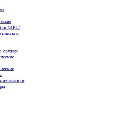
ры
еская
йки (ИРП)
 плиты и
е оружие
ческие
ческие
ы
 пневматики
ары