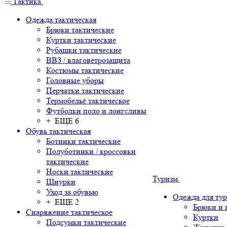
Тактика
Одежда тактическая
Брюки тактические
Куртки тактические
Рубашки тактические
ВВЗ / влаговетрозащита
Костюмы тактические
Головные уборы
Перчатки тактические
Термобельё тактическое
Футболки поло и лонгсливы
+ ЕЩЕ 6
Обувь тактическая
Ботинки тактические
Полуботинки / кроссовки
тактические
Носки тактические
Туризм
Шнурки
Уход за обувью
Одежда для ту
+ ЕЩЕ 2
Брюки и
Снаряжение тактическое
Куртки
Подсумки тактические