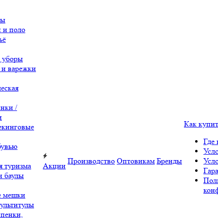
вы
 и поло
ьё
 уборы
 и варежки
еская
нки /
и
Как купи
екинговые
Где 
бувью
Усл
Производство
Оптовикам
Бренды
Усл
я туризма
Акции
Гара
и баулы
Пол
кон
е мешки
ультитулы
 пенки,