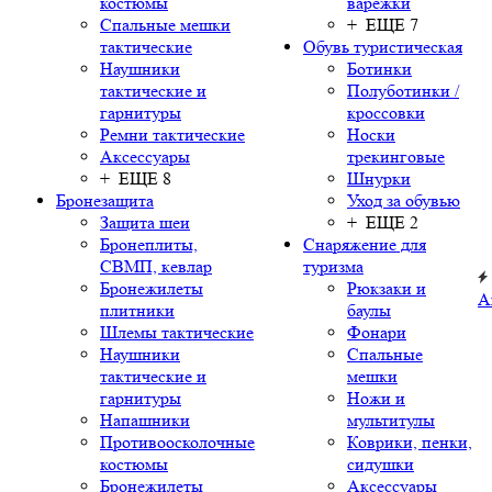
костюмы
варежки
Спальные мешки
+ ЕЩЕ 7
тактические
Обувь туристическая
Наушники
Ботинки
тактические и
Полуботинки /
гарнитуры
кроссовки
Ремни тактические
Носки
Аксессуары
трекинговые
+ ЕЩЕ 8
Шнурки
Бронезащита
Уход за обувью
Защита шеи
+ ЕЩЕ 2
Бронеплиты,
Снаряжение для
СВМП, кевлар
туризма
Бронежилеты
Рюкзаки и
А
плитники
баулы
Шлемы тактические
Фонари
Наушники
Спальные
тактические и
мешки
гарнитуры
Ножи и
Напашники
мультитулы
Противоосколочные
Коврики, пенки,
костюмы
сидушки
Бронежилеты
Аксессуары