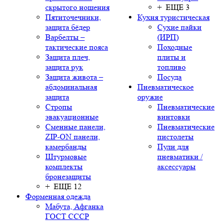
скрытого ношения
+ ЕЩЕ 3
Пятиточечники,
Кухня туристическая
защита бёдер
Сухие пайки
Варбелты –
(ИРП)
тактические пояса
Походные
Защита плеч,
плиты и
защита рук
топливо
Защита живота –
Посуда
абдоминальная
Пневматическое
защита
оружие
Стропы
Пневматические
эвакуационные
винтовки
Сменные панели,
Пневматические
ZIP-ON панели,
пистолеты
камербанды
Пули для
Штурмовые
пневматики /
комплекты
аксессуары
бронезащиты
+ ЕЩЕ 12
Форменная одежда
Мабута, Афганка
ГОСТ СССР