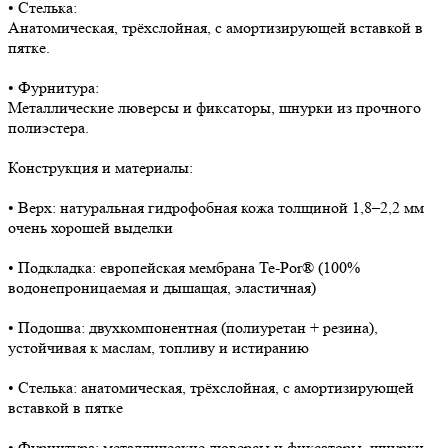
• Стелька:
Анатомическая, трёхслойная, с амортизирующей вставкой в
пятке.
• Фурнитура:
Металлические люверсы и фиксаторы, шнурки из прочного
полиэстера.
Конструкция и материалы:
• Верх: натуральная гидрофобная кожа толщиной 1,8–2,2 мм
очень хорошей выделки
• Подкладка: европейская мембрана Te-Por® (100%
водонепроницаемая и дышащая, эластичная)
• Подошва: двухкомпонентная (полиуретан + резина),
устойчивая к маслам, топливу и истиранию
• Стелька: анатомическая, трёхслойная, с амортизирующей
вставкой в пятке
• Фурнитура: металлические люверсы и фиксаторы, шнурки