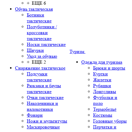
+ ЕЩЕ 6
Обувь тактическая
Ботинки
тактические
Полуботинки /
кроссовки
тактические
Носки тактические
Шнурки
Туризм
Уход за обувью
+ ЕЩЕ 2
Одежда для туризма
Снаряжение тактическое
Брюки и шорты
Подсумки
Куртки
тактические
Жилетки
Рюкзаки и баулы
Рубашки
тактические
Лонгсливы
Очки тактические
Футболки и
Наколенники и
поло
налокотники
Термобельё
Фонари
Костюмы
Ножи и мультитулы
Головные уборы
Маскировочные
Перчатки и