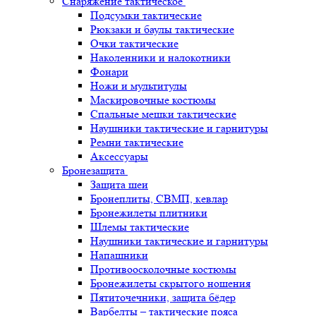
Снаряжение тактическое
Подсумки тактические
Рюкзаки и баулы тактические
Очки тактические
Наколенники и налокотники
Фонари
Ножи и мультитулы
Маскировочные костюмы
Спальные мешки тактические
Наушники тактические и гарнитуры
Ремни тактические
Аксессуары
Бронезащита
Защита шеи
Бронеплиты, СВМП, кевлар
Бронежилеты плитники
Шлемы тактические
Наушники тактические и гарнитуры
Напашники
Противоосколочные костюмы
Бронежилеты скрытого ношения
Пятиточечники, защита бёдер
Варбелты – тактические пояса