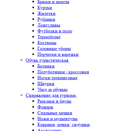
Брюки и шорты
Куртки
Жилетки
Рубашки
Лонгсливы
Футболки и поло
Термобельё
Костюмы
Головные уборы
Перчатки и варежки
Обувь туристическая
Ботинки
Полуботинки / кроссовки
Носки трекинговые
Шнурки
Уход за обувью
Снаряжение для туризма
Рюкзаки и баулы
Фонари
Спальные мешки
Ножи и мультитулы
Коврики, пенки, сидушки
Аксессуары