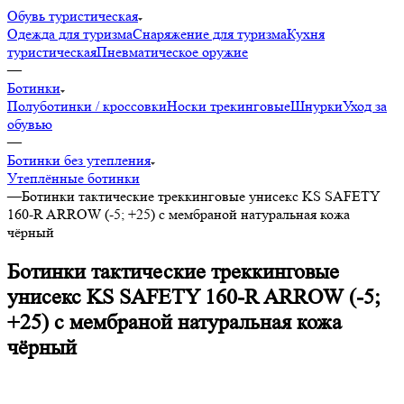
Обувь туристическая
Одежда для туризма
Снаряжение для туризма
Кухня
туристическая
Пневматическое оружие
—
Ботинки
Полуботинки / кроссовки
Носки трекинговые
Шнурки
Уход за
обувью
—
Ботинки без утепления
Утеплённые ботинки
—
Ботинки тактические треккинговые унисекс KS SAFETY
160-R ARROW (-5; +25) с мембраной натуральная кожа
чёрный
Ботинки тактические треккинговые
унисекс KS SAFETY 160-R ARROW (-5;
+25) с мембраной натуральная кожа
чёрный