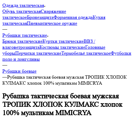
Одежда тактическая
Обувь тактическая
Снаряжение
тактическое
Бронезащита
Форменная одежда
Кухня
тактическая
Пневматическое оружие
—
Рубашки тактические
Брюки тактические
Куртки тактические
ВВЗ /
влаговетрозащита
Костюмы тактические
Головные
уборы
Перчатки тактические
Термобельё тактическое
Футболки
поло и лонгсливы
—
Рубашки боевые
—
Рубашка тактическая боевая мужская ТРОПИК ХЛОПОК
КУЛМАКС хлопок 100% мультикам MIMICRYA
Рубашка тактическая боевая мужская
ТРОПИК ХЛОПОК КУЛМАКС хлопок
100% мультикам MIMICRYA