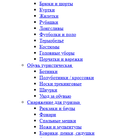
Брюки и шорты
Куртки
Жилетки
Рубашки
Лонгсливы
Футболки и поло
Термобельё
Костюмы
Головные уборы
Перчатки и варежки
Обувь туристическая
Ботинки
Полуботинки / кроссовки
Носки трекинговые
Шнурки
Уход за обувью
Снаряжение для туризма
Рюкзаки и баулы
Фонари
Спальные мешки
Ножи и мультитулы
Коврики, пенки, сидушки