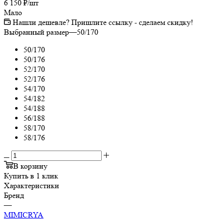
6 150
₽
/шт
Мало
Нашли дешевле? Пришлите ссылку - сделаем скидку!
Выбранный размер
—
50/170
50/170
50/176
52/170
52/176
54/170
54/182
54/188
56/188
58/170
58/176
В корзину
Купить в 1 клик
Характеристики
Бренд
—
MIMICRYA