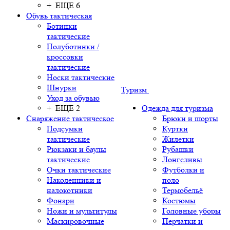
+ ЕЩЕ 6
Обувь тактическая
Ботинки
тактические
Полуботинки /
кроссовки
тактические
Носки тактические
Шнурки
Туризм
Уход за обувью
+ ЕЩЕ 2
Одежда для туризма
Снаряжение тактическое
Брюки и шорты
Подсумки
Куртки
тактические
Жилетки
Рюкзаки и баулы
Рубашки
тактические
Лонгсливы
Очки тактические
Футболки и
Наколенники и
поло
налокотники
Термобельё
Фонари
Костюмы
Ножи и мультитулы
Головные уборы
Маскировочные
Перчатки и