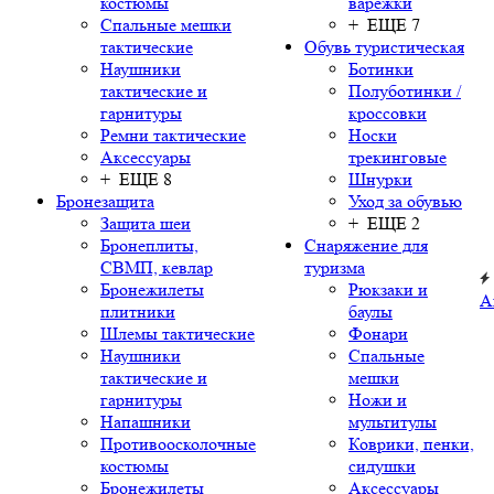
костюмы
варежки
Спальные мешки
+ ЕЩЕ 7
тактические
Обувь туристическая
Наушники
Ботинки
тактические и
Полуботинки /
гарнитуры
кроссовки
Ремни тактические
Носки
Аксессуары
трекинговые
+ ЕЩЕ 8
Шнурки
Бронезащита
Уход за обувью
Защита шеи
+ ЕЩЕ 2
Бронеплиты,
Снаряжение для
СВМП, кевлар
туризма
Бронежилеты
Рюкзаки и
А
плитники
баулы
Шлемы тактические
Фонари
Наушники
Спальные
тактические и
мешки
гарнитуры
Ножи и
Напашники
мультитулы
Противоосколочные
Коврики, пенки,
костюмы
сидушки
Бронежилеты
Аксессуары