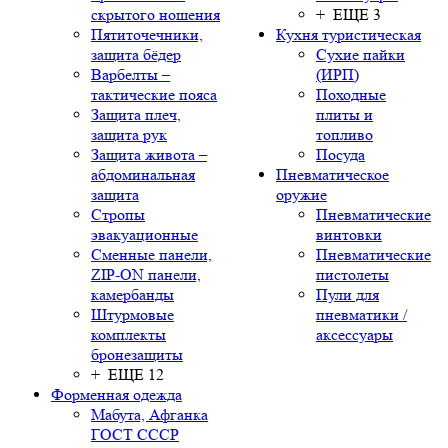
скрытого ношения
+ ЕЩЕ 3
Пятиточечники,
Кухня туристическая
защита бёдер
Сухие пайки
Варбелты –
(ИРП)
тактические пояса
Походные
Защита плеч,
плиты и
защита рук
топливо
Защита живота –
Посуда
абдоминальная
Пневматическое
защита
оружие
Стропы
Пневматические
эвакуационные
винтовки
Сменные панели,
Пневматические
ZIP-ON панели,
пистолеты
камербанды
Пули для
Штурмовые
пневматики /
комплекты
аксессуары
бронезащиты
+ ЕЩЕ 12
Форменная одежда
Мабута, Афганка
ГОСТ СССР