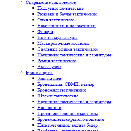
Снаряжение тактическое
Подсумки тактические
Рюкзаки и баулы тактические
Очки тактические
Наколенники и налокотники
Фонари
Ножи и мультитулы
Маскировочные костюмы
Спальные мешки тактические
Наушники тактические и гарнитуры
Ремни тактические
Аксессуары
Бронезащита
Защита шеи
Бронеплиты, СВМП, кевлар
Бронежилеты плитники
Шлемы тактические
Наушники тактические и гарнитуры
Напашники
Противоосколочные костюмы
Бронежилеты скрытого ношения
Пятиточечники, защита бёдер
Варбелты – тактические пояса