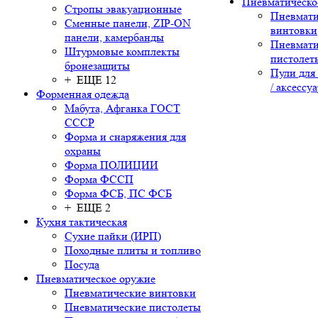
Пневматическо
Стропы эвакуационные
Пневмати
Сменные панели, ZIP-ON
винтовки
панели, камербанды
Пневмати
Штурмовые комплекты
пистолет
бронезащиты
Пули для
+ ЕЩЕ 12
/ аксессу
Форменная одежда
Мабута, Афганка ГОСТ
СССР
Форма и снаряжения для
охраны
Форма ПОЛИЦИИ
Форма ФССП
Форма ФСБ, ПС ФСБ
+ ЕЩЕ 2
Кухня тактическая
Сухие пайки (ИРП)
Походные плиты и топливо
Посуда
Пневматическое оружие
Пневматические винтовки
Пневматические пистолеты