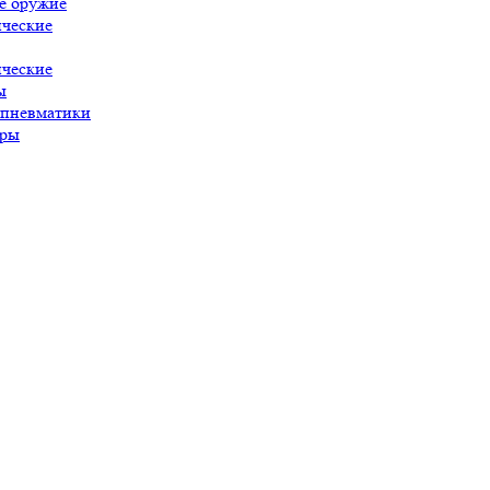
е оружие
ческие
ческие
ы
 пневматики
ары