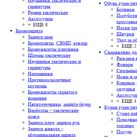
Наушники тактические и
Обувь туристич
гарнитуры
Ботинки
Ремни тактические
Полуботи
Аксессуары
кроссовк
+ ЕЩЕ 8
Носки тр
Бронезащита
Шнурки
Защита шеи
Уход за о
Бронеплиты, СВМП, кевлар
+ ЕЩЕ 2
Бронежилеты плитники
Снаряжение дл
Шлемы тактические
Рюкзаки 
Наушники тактические и
Фонари
гарнитуры
Спальны
Напашники
Ножи и м
Противоосколочные
Коврики,
костюмы
сидушки
Бронежилеты скрытого
Аксессуа
ношения
+ ЕЩЕ 3
Пятиточечники, защита бёдер
Кухня туристич
Варбелты – тактические
Сухие па
пояса
Походные
Защита плеч, защита рук
топливо
Защита живота –
Посуда
абдоминальная защита