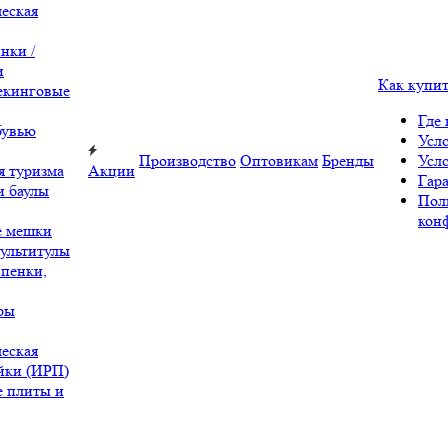
еская
нки /
и
Как купи
екинговые
Где 
бувью
Усл
Производство
Оптовикам
Бренды
Усл
я туризма
Акции
Гара
и баулы
Пол
кон
е мешки
ультитулы
 пенки,
ры
еская
йки (ИРП)
 плиты и