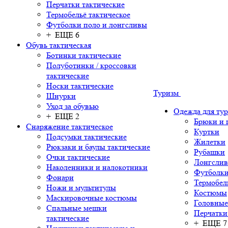
Перчатки тактические
Термобельё тактическое
Футболки поло и лонгсливы
+ ЕЩЕ 6
Обувь тактическая
Ботинки тактические
Полуботинки / кроссовки
тактические
Носки тактические
Туризм
Шнурки
Уход за обувью
Одежда для ту
+ ЕЩЕ 2
Брюки и
Снаряжение тактическое
Куртки
Подсумки тактические
Жилетки
Рюкзаки и баулы тактические
Рубашки
Очки тактические
Лонгсли
Наколенники и налокотники
Футболки
Фонари
Термобел
Ножи и мультитулы
Костюмы
Маскировочные костюмы
Головные
Спальные мешки
Перчатки
тактические
+ ЕЩЕ 7