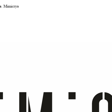
в. Mimicrya