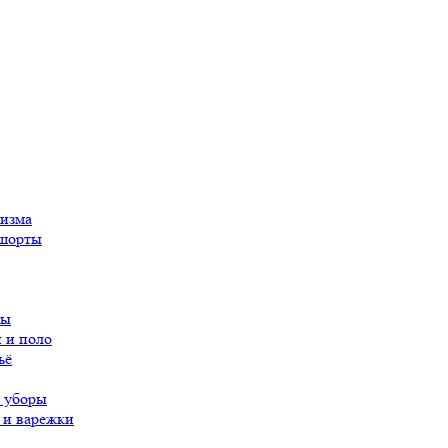
ризма
 шорты
вы
 и поло
ьё
 уборы
 и варежки