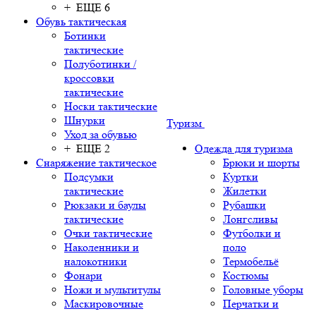
+ ЕЩЕ 6
Обувь тактическая
Ботинки
тактические
Полуботинки /
кроссовки
тактические
Носки тактические
Шнурки
Туризм
Уход за обувью
+ ЕЩЕ 2
Одежда для туризма
Снаряжение тактическое
Брюки и шорты
Подсумки
Куртки
тактические
Жилетки
Рюкзаки и баулы
Рубашки
тактические
Лонгсливы
Очки тактические
Футболки и
Наколенники и
поло
налокотники
Термобельё
Фонари
Костюмы
Ножи и мультитулы
Головные уборы
Маскировочные
Перчатки и