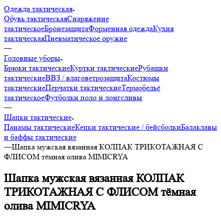
Одежда тактическая
Обувь тактическая
Снаряжение
тактическое
Бронезащита
Форменная одежда
Кухня
тактическая
Пневматическое оружие
—
Головные уборы
Брюки тактические
Куртки тактические
Рубашки
тактические
ВВЗ / влаговетрозащита
Костюмы
тактические
Перчатки тактические
Термобельё
тактическое
Футболки поло и лонгсливы
—
Шапки тактические
Панамы тактические
Кепки тактические / бейсболки
Балаклавы
и баффы тактические
—
Шапка мужская вязанная КОЛПАК ТРИКОТАЖНАЯ С
ФЛИСОМ тёмная олива MIMICRYA
Шапка мужская вязанная КОЛПАК
ТРИКОТАЖНАЯ С ФЛИСОМ тёмная
олива MIMICRYA