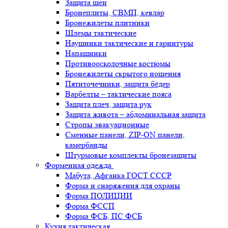
Защита шеи
Бронеплиты, СВМП, кевлар
Бронежилеты плитники
Шлемы тактические
Наушники тактические и гарнитуры
Напашники
Противоосколочные костюмы
Бронежилеты скрытого ношения
Пятиточечники, защита бёдер
Варбелты – тактические пояса
Защита плеч, защита рук
Защита живота – абдоминальная защита
Стропы эвакуационные
Сменные панели, ZIP-ON панели,
камербанды
Штурмовые комплекты бронезащиты
Форменная одежда
Мабута, Афганка ГОСТ СССР
Форма и снаряжения для охраны
Форма ПОЛИЦИИ
Форма ФССП
Форма ФСБ, ПС ФСБ
Кухня тактическая