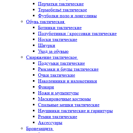
Перчатки тактические
Термобельё тактическое
Футболки поло и лонгсливы
Обувь тактическая
Ботинки тактические
Полуботинки / кроссовки тактические
Носки тактические
Шнурки
Уход за обувью
Снаряжение тактическое
Подсумки тактические
Рюкзаки и баулы тактические
Очки тактические
Наколенники и налокотники
Фонари
Ножи и мультитулы
Маскировочные костюмы
Спальные мешки тактические
Наушники тактические и гарнитуры
Ремни тактические
Аксессуары
Бронезащита