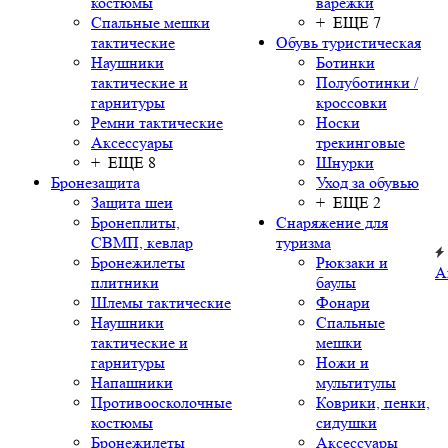
костюмы
варежки
Спальные мешки
+ ЕЩЕ 7
тактические
Обувь туристическая
Наушники
Ботинки
тактические и
Полуботинки /
гарнитуры
кроссовки
Ремни тактические
Носки
Аксессуары
трекинговые
+ ЕЩЕ 8
Шнурки
Бронезащита
Уход за обувью
Защита шеи
+ ЕЩЕ 2
Бронеплиты,
Снаряжение для
СВМП, кевлар
туризма
Бронежилеты
Рюкзаки и
А
плитники
баулы
Шлемы тактические
Фонари
Наушники
Спальные
тактические и
мешки
гарнитуры
Ножи и
Напашники
мультитулы
Противоосколочные
Коврики, пенки,
костюмы
сидушки
Бронежилеты
Аксессуары