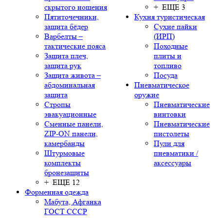
скрытого ношения
+ ЕЩЕ 3
Пятиточечники,
Кухня туристическая
защита бёдер
Сухие пайки
Варбелты –
(ИРП)
тактические пояса
Походные
Защита плеч,
плиты и
защита рук
топливо
Защита живота –
Посуда
абдоминальная
Пневматическое
защита
оружие
Стропы
Пневматические
эвакуационные
винтовки
Сменные панели,
Пневматические
ZIP-ON панели,
пистолеты
камербанды
Пули для
Штурмовые
пневматики /
комплекты
аксессуары
бронезащиты
+ ЕЩЕ 12
Форменная одежда
Мабута, Афганка
ГОСТ СССР