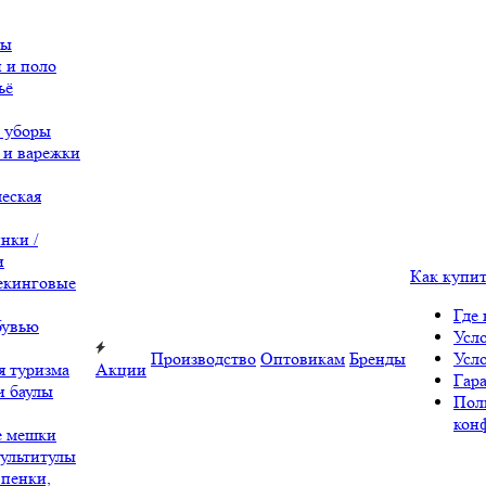
вы
 и поло
ьё
 уборы
 и варежки
еская
нки /
и
Как купи
екинговые
Где 
бувью
Усл
Производство
Оптовикам
Бренды
Усл
я туризма
Акции
Гара
и баулы
Пол
кон
е мешки
ультитулы
 пенки,