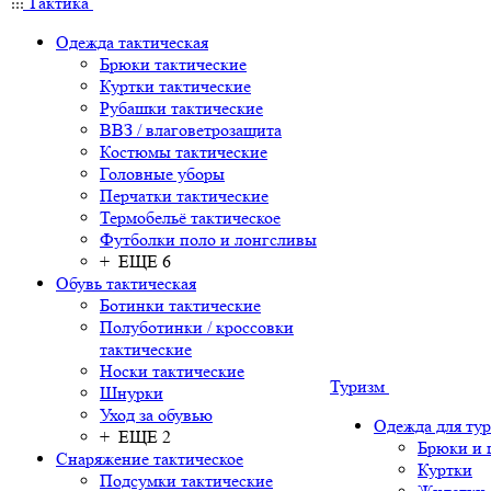
Тактика
Одежда тактическая
Брюки тактические
Куртки тактические
Рубашки тактические
ВВЗ / влаговетрозащита
Костюмы тактические
Головные уборы
Перчатки тактические
Термобельё тактическое
Футболки поло и лонгсливы
+ ЕЩЕ 6
Обувь тактическая
Ботинки тактические
Полуботинки / кроссовки
тактические
Носки тактические
Туризм
Шнурки
Уход за обувью
Одежда для ту
+ ЕЩЕ 2
Брюки и
Снаряжение тактическое
Куртки
Подсумки тактические