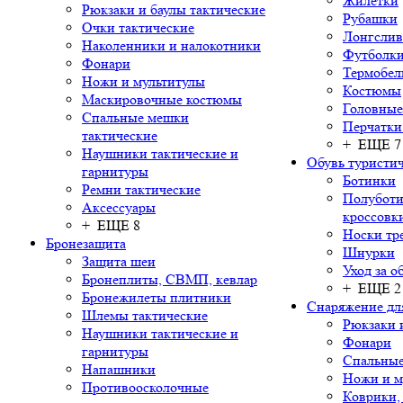
Жилетки
Рюкзаки и баулы тактические
Рубашки
Очки тактические
Лонгсли
Наколенники и налокотники
Футболки
Фонари
Термобел
Ножи и мультитулы
Костюмы
Маскировочные костюмы
Головные
Спальные мешки
Перчатки
тактические
+ ЕЩЕ 7
Наушники тактические и
Обувь туристич
гарнитуры
Ботинки
Ремни тактические
Полуботи
Аксессуары
кроссовк
+ ЕЩЕ 8
Носки тр
Бронезащита
Шнурки
Защита шеи
Уход за о
Бронеплиты, СВМП, кевлар
+ ЕЩЕ 2
Бронежилеты плитники
Снаряжение дл
Шлемы тактические
Рюкзаки 
Наушники тактические и
Фонари
гарнитуры
Спальны
Напашники
Ножи и м
Противоосколочные
Коврики,