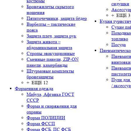
костюмы
сидушки
Бронежилеты скрытого
Аксессуа
ношения
+ ЕЩЕ 3
Пятиточечники, защита бёдер
Кухня туристич
Варбелты – тактические
Сухие па
пояса
Походные
Защита плеч, защита рук
топливо
Защита живота –
Посуда
абдоминальная защита
Пневматическо
Стропы эвакуационные
Пневмати
Сменные панели, ZIP-ON
винтовки
панели, камербанды
Пневмати
Штурмовые комплекты
пистолет
бронезащиты
Пули для
+ ЕЩЕ 12
/ аксессу
Форменная одежда
Мабута, Афганка ГОСТ
СССР
Форма и снаряжения для
охраны
Форма ПОЛИЦИИ
Форма ФССП
Форма ФСБ, ПС ФСБ