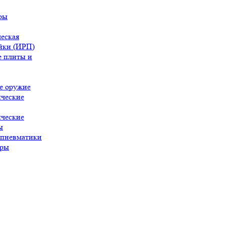
ры
еская
йки (ИРП)
 плиты и
е оружие
ческие
ческие
ы
 пневматики
ары