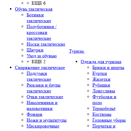
+ ЕЩЕ 6
Обувь тактическая
Ботинки
тактические
Полуботинки /
кроссовки
тактические
Носки тактические
Шнурки
Туризм
Уход за обувью
+ ЕЩЕ 2
Одежда для туризма
Снаряжение тактическое
Брюки и шорты
Подсумки
Куртки
тактические
Жилетки
Рюкзаки и баулы
Рубашки
тактические
Лонгсливы
Очки тактические
Футболки и
Наколенники и
поло
налокотники
Термобельё
Фонари
Костюмы
Ножи и мультитулы
Головные уборы
Маскировочные
Перчатки и