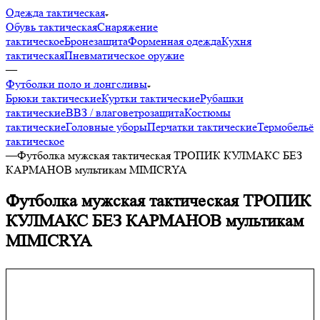
Одежда тактическая
Обувь тактическая
Снаряжение
тактическое
Бронезащита
Форменная одежда
Кухня
тактическая
Пневматическое оружие
—
Футболки поло и лонгсливы
Брюки тактические
Куртки тактические
Рубашки
тактические
ВВЗ / влаговетрозащита
Костюмы
тактические
Головные уборы
Перчатки тактические
Термобельё
тактическое
—
Футболка мужская тактическая ТРОПИК КУЛМАКС БЕЗ
КАРМАНОВ мультикам MIMICRYA
Футболка мужская тактическая ТРОПИК
КУЛМАКС БЕЗ КАРМАНОВ мультикам
MIMICRYA