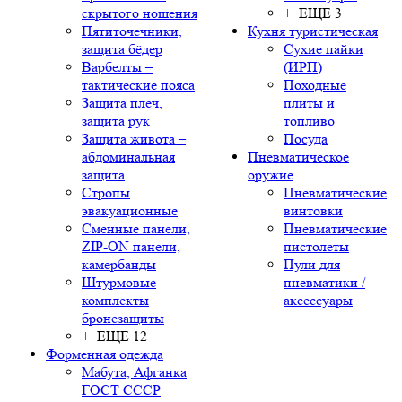
скрытого ношения
+ ЕЩЕ 3
Пятиточечники,
Кухня туристическая
защита бёдер
Сухие пайки
Варбелты –
(ИРП)
тактические пояса
Походные
Защита плеч,
плиты и
защита рук
топливо
Защита живота –
Посуда
абдоминальная
Пневматическое
защита
оружие
Стропы
Пневматические
эвакуационные
винтовки
Сменные панели,
Пневматические
ZIP-ON панели,
пистолеты
камербанды
Пули для
Штурмовые
пневматики /
комплекты
аксессуары
бронезащиты
+ ЕЩЕ 12
Форменная одежда
Мабута, Афганка
ГОСТ СССР