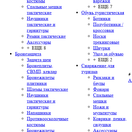
костюмы
варежки
Спальные мешки
+ ЕЩЕ 7
тактические
Обувь туристическая
Наушники
Ботинки
тактические и
Полуботинки /
гарнитуры
кроссовки
Ремни тактические
Носки
Аксессуары
трекинговые
+ ЕЩЕ 8
Шнурки
Бронезащита
Уход за обувью
Защита шеи
+ ЕЩЕ 2
Бронеплиты,
Снаряжение для
СВМП, кевлар
туризма
Бронежилеты
Рюкзаки и
А
плитники
баулы
Шлемы тактические
Фонари
Наушники
Спальные
тактические и
мешки
гарнитуры
Ножи и
Напашники
мультитулы
Противоосколочные
Коврики, пенки,
костюмы
сидушки
Бронежилеты
Аксессуары