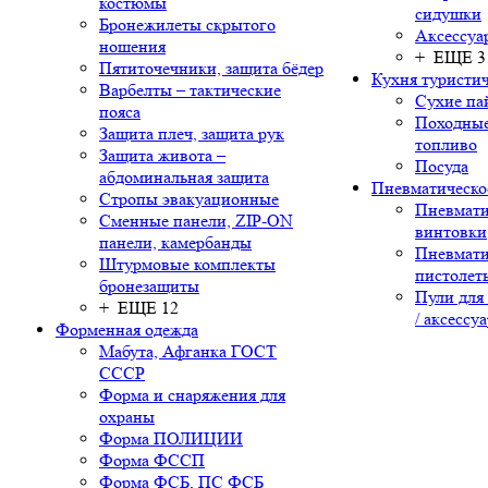
костюмы
сидушки
Бронежилеты скрытого
Аксессуа
ношения
+ ЕЩЕ 3
Пятиточечники, защита бёдер
Кухня туристич
Варбелты – тактические
Сухие па
пояса
Походные
Защита плеч, защита рук
топливо
Защита живота –
Посуда
абдоминальная защита
Пневматическо
Стропы эвакуационные
Пневмати
Сменные панели, ZIP-ON
винтовки
панели, камербанды
Пневмати
Штурмовые комплекты
пистолет
бронезащиты
Пули для
+ ЕЩЕ 12
/ аксессу
Форменная одежда
Мабута, Афганка ГОСТ
СССР
Форма и снаряжения для
охраны
Форма ПОЛИЦИИ
Форма ФССП
Форма ФСБ, ПС ФСБ