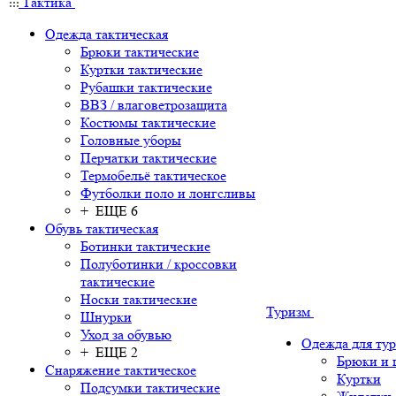
Тактика
Одежда тактическая
Брюки тактические
Куртки тактические
Рубашки тактические
ВВЗ / влаговетрозащита
Костюмы тактические
Головные уборы
Перчатки тактические
Термобельё тактическое
Футболки поло и лонгсливы
+ ЕЩЕ 6
Обувь тактическая
Ботинки тактические
Полуботинки / кроссовки
тактические
Носки тактические
Туризм
Шнурки
Уход за обувью
Одежда для ту
+ ЕЩЕ 2
Брюки и
Снаряжение тактическое
Куртки
Подсумки тактические