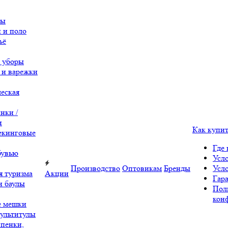
вы
 и поло
ьё
 уборы
 и варежки
еская
нки /
и
Как купи
екинговые
Где 
бувью
Усл
Производство
Оптовикам
Бренды
Усл
я туризма
Акции
Гара
и баулы
Пол
кон
е мешки
ультитулы
 пенки,