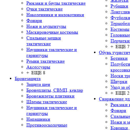
Жилетки
Рюкзаки и баулы тактические
Рубашки
Очки тактические
Лонгсли
Наколенники и налокотники
Футболки
Фонари
Термобел
Ножи и мультитулы
Костюмы
Маскировочные костюмы
Головные
Спальные мешки
Перчатки
тактические
+ ЕЩЕ 7
Наушники тактические и
Обувь туристич
гарнитуры
Ботинки
Ремни тактические
Полуботи
Аксессуары
кроссовк
+ ЕЩЕ 8
Носки тр
Бронезащита
Шнурки
Защита шеи
Уход за о
Бронеплиты, СВМП, кевлар
+ ЕЩЕ 2
Бронежилеты плитники
Снаряжение дл
Шлемы тактические
Рюкзаки 
Наушники тактические и
Фонари
гарнитуры
Спальны
Напашники
Ножи и м
Противоосколочные
Коврики,