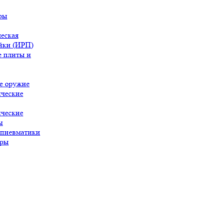
ры
еская
йки (ИРП)
 плиты и
е оружие
ческие
ческие
ы
 пневматики
ары