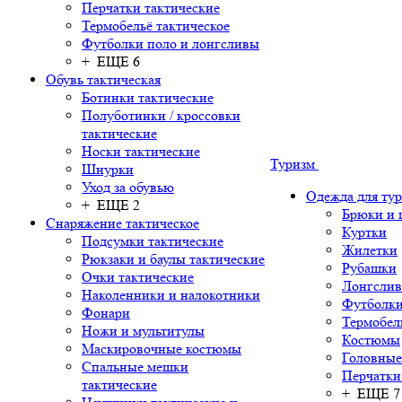
Перчатки тактические
Термобельё тактическое
Футболки поло и лонгсливы
+ ЕЩЕ 6
Обувь тактическая
Ботинки тактические
Полуботинки / кроссовки
тактические
Носки тактические
Туризм
Шнурки
Уход за обувью
Одежда для ту
+ ЕЩЕ 2
Брюки и
Снаряжение тактическое
Куртки
Подсумки тактические
Жилетки
Рюкзаки и баулы тактические
Рубашки
Очки тактические
Лонгсли
Наколенники и налокотники
Футболки
Фонари
Термобел
Ножи и мультитулы
Костюмы
Маскировочные костюмы
Головные
Спальные мешки
Перчатки
тактические
+ ЕЩЕ 7