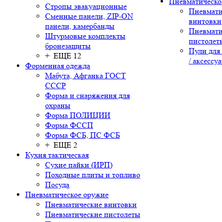
Пневматическо
Стропы эвакуационные
Пневмати
Сменные панели, ZIP-ON
винтовки
панели, камербанды
Пневмати
Штурмовые комплекты
пистолет
бронезащиты
Пули для
+ ЕЩЕ 12
/ аксессу
Форменная одежда
Мабута, Афганка ГОСТ
СССР
Форма и снаряжения для
охраны
Форма ПОЛИЦИИ
Форма ФССП
Форма ФСБ, ПС ФСБ
+ ЕЩЕ 2
Кухня тактическая
Сухие пайки (ИРП)
Походные плиты и топливо
Посуда
Пневматическое оружие
Пневматические винтовки
Пневматические пистолеты