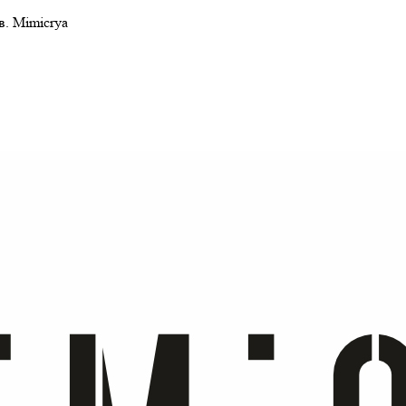
в. Mimicrya