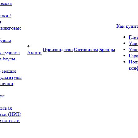
еская
нки /
и
Как купи
екинговые
Где 
бувью
Усл
Производство
Оптовикам
Бренды
Усл
я туризма
Акции
Гара
и баулы
Пол
кон
е мешки
ультитулы
 пенки,
ры
еская
йки (ИРП)
 плиты и