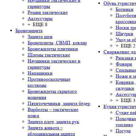
Наушники тактические и
Обувь туристич
гарнитуры
Ботинки
Ремни тактические
Полуботи
Аксессуары
кроссовк
+ ЕЩЕ 8
Носки тр
Бронезащита
Шнурки
Защита шеи
Уход за о
Бронеплиты, СВМП, кевлар
+ ЕЩЕ 2
Бронежилеты плитники
Снаряжение дл
Шлемы тактические
Рюкзаки 
Наушники тактические и
Фонари
гарнитуры
Спальны
Напашники
Ножи и м
Противоосколочные
Коврики,
костюмы
сидушки
Бронежилеты скрытого
Аксессуа
ношения
+ ЕЩЕ 3
Пятиточечники, защита бёдер
Кухня туристич
Варбелты – тактические
Сухие па
пояса
Походные
Защита плеч, защита рук
топливо
Защита живота –
Посуда
абдоминальная защита