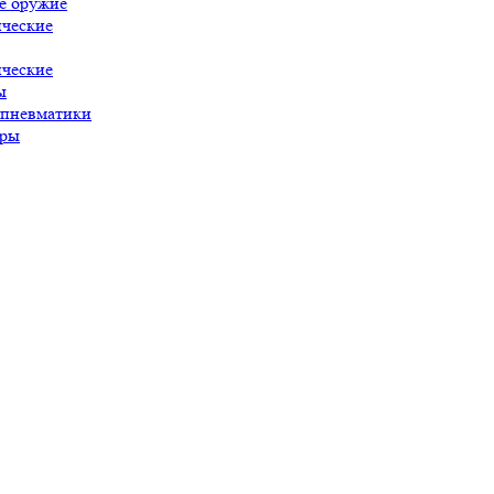
е оружие
ческие
ческие
ы
 пневматики
ары