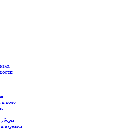
ризма
 шорты
вы
 и поло
ьё
 уборы
 и варежки