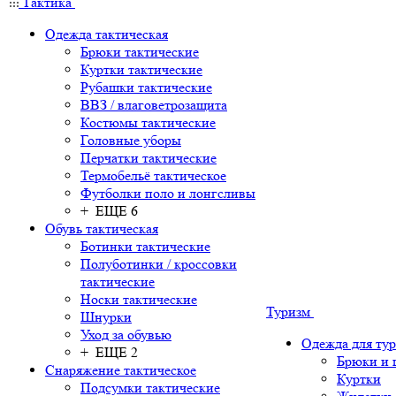
Тактика
Одежда тактическая
Брюки тактические
Куртки тактические
Рубашки тактические
ВВЗ / влаговетрозащита
Костюмы тактические
Головные уборы
Перчатки тактические
Термобельё тактическое
Футболки поло и лонгсливы
+ ЕЩЕ 6
Обувь тактическая
Ботинки тактические
Полуботинки / кроссовки
тактические
Носки тактические
Туризм
Шнурки
Уход за обувью
Одежда для ту
+ ЕЩЕ 2
Брюки и
Снаряжение тактическое
Куртки
Подсумки тактические