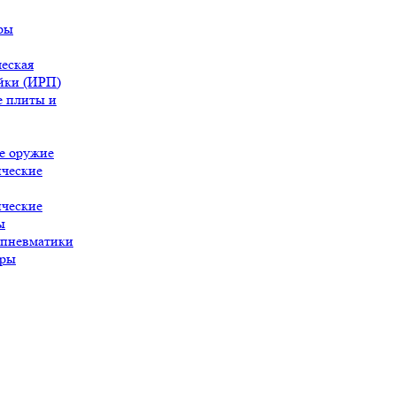
ры
еская
йки (ИРП)
 плиты и
е оружие
ческие
ческие
ы
 пневматики
ары