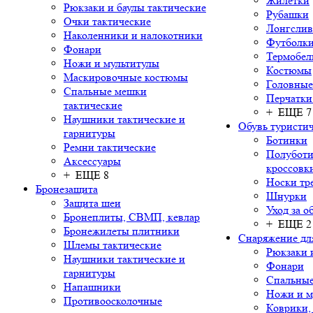
Жилетки
Рюкзаки и баулы тактические
Рубашки
Очки тактические
Лонгсли
Наколенники и налокотники
Футболки
Фонари
Термобел
Ножи и мультитулы
Костюмы
Маскировочные костюмы
Головные
Спальные мешки
Перчатки
тактические
+ ЕЩЕ 7
Наушники тактические и
Обувь туристич
гарнитуры
Ботинки
Ремни тактические
Полуботи
Аксессуары
кроссовк
+ ЕЩЕ 8
Носки тр
Бронезащита
Шнурки
Защита шеи
Уход за о
Бронеплиты, СВМП, кевлар
+ ЕЩЕ 2
Бронежилеты плитники
Снаряжение дл
Шлемы тактические
Рюкзаки 
Наушники тактические и
Фонари
гарнитуры
Спальны
Напашники
Ножи и м
Противоосколочные
Коврики,