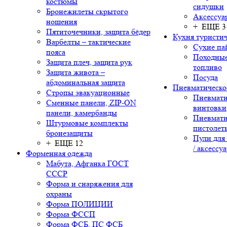
костюмы
сидушки
Бронежилеты скрытого
Аксессуа
ношения
+ ЕЩЕ 3
Пятиточечники, защита бёдер
Кухня туристич
Варбелты – тактические
Сухие па
пояса
Походные
Защита плеч, защита рук
топливо
Защита живота –
Посуда
абдоминальная защита
Пневматическо
Стропы эвакуационные
Пневмати
Сменные панели, ZIP-ON
винтовки
панели, камербанды
Пневмати
Штурмовые комплекты
пистолет
бронезащиты
Пули для
+ ЕЩЕ 12
/ аксессу
Форменная одежда
Мабута, Афганка ГОСТ
СССР
Форма и снаряжения для
охраны
Форма ПОЛИЦИИ
Форма ФССП
Форма ФСБ, ПС ФСБ