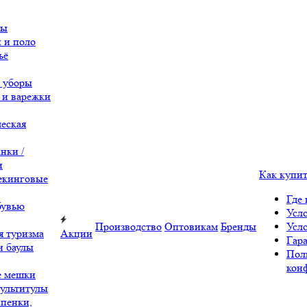
вы
 и поло
ьё
 уборы
 и варежки
еская
нки /
и
Как купи
екинговые
Где 
бувью
Усл
Производство
Оптовикам
Бренды
Усл
я туризма
Акции
Гара
и баулы
Пол
кон
е мешки
ультитулы
 пенки,