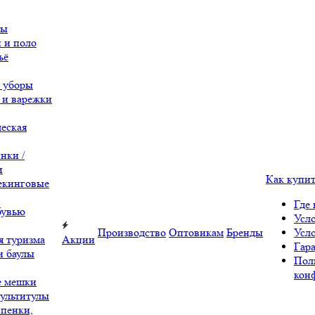
вы
 и поло
ьё
 уборы
 и варежки
еская
нки /
и
Как купи
екинговые
Где 
бувью
Усл
Производство
Оптовикам
Бренды
Усл
я туризма
Акции
Гара
и баулы
Пол
кон
е мешки
ультитулы
 пенки,