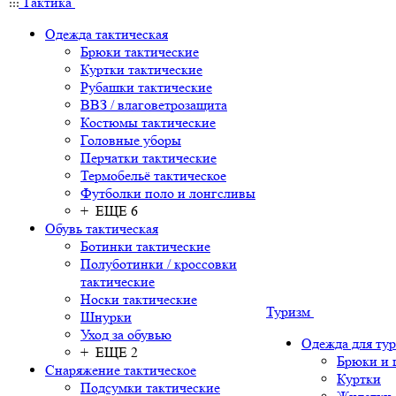
Тактика
Одежда тактическая
Брюки тактические
Куртки тактические
Рубашки тактические
ВВЗ / влаговетрозащита
Костюмы тактические
Головные уборы
Перчатки тактические
Термобельё тактическое
Футболки поло и лонгсливы
+ ЕЩЕ 6
Обувь тактическая
Ботинки тактические
Полуботинки / кроссовки
тактические
Носки тактические
Туризм
Шнурки
Уход за обувью
Одежда для ту
+ ЕЩЕ 2
Брюки и
Снаряжение тактическое
Куртки
Подсумки тактические