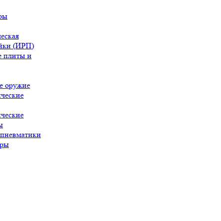
ры
еская
йки (ИРП)
 плиты и
е оружие
ческие
ческие
ы
 пневматики
ары