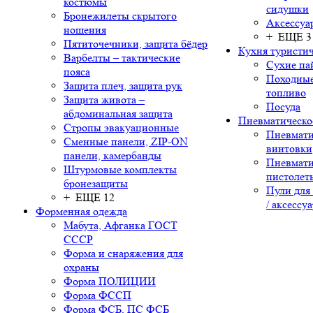
костюмы
сидушки
Бронежилеты скрытого
Аксессуа
ношения
+ ЕЩЕ 3
Пятиточечники, защита бёдер
Кухня туристич
Варбелты – тактические
Сухие па
пояса
Походные
Защита плеч, защита рук
топливо
Защита живота –
Посуда
абдоминальная защита
Пневматическо
Стропы эвакуационные
Пневмати
Сменные панели, ZIP-ON
винтовки
панели, камербанды
Пневмати
Штурмовые комплекты
пистолет
бронезащиты
Пули для
+ ЕЩЕ 12
/ аксессу
Форменная одежда
Мабута, Афганка ГОСТ
СССР
Форма и снаряжения для
охраны
Форма ПОЛИЦИИ
Форма ФССП
Форма ФСБ, ПС ФСБ