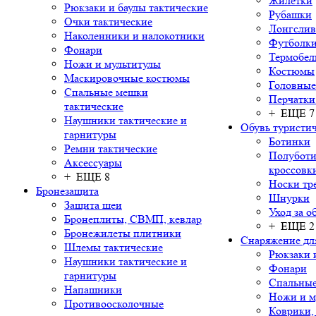
Жилетки
Рюкзаки и баулы тактические
Рубашки
Очки тактические
Лонгсли
Наколенники и налокотники
Футболки
Фонари
Термобел
Ножи и мультитулы
Костюмы
Маскировочные костюмы
Головные
Спальные мешки
Перчатки
тактические
+ ЕЩЕ 7
Наушники тактические и
Обувь туристич
гарнитуры
Ботинки
Ремни тактические
Полуботи
Аксессуары
кроссовк
+ ЕЩЕ 8
Носки тр
Бронезащита
Шнурки
Защита шеи
Уход за о
Бронеплиты, СВМП, кевлар
+ ЕЩЕ 2
Бронежилеты плитники
Снаряжение дл
Шлемы тактические
Рюкзаки 
Наушники тактические и
Фонари
гарнитуры
Спальны
Напашники
Ножи и м
Противоосколочные
Коврики,