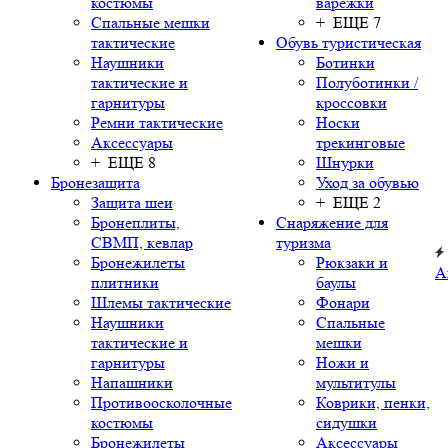
костюмы
варежки
Спальные мешки
+ ЕЩЕ 7
тактические
Обувь туристическая
Наушники
Ботинки
тактические и
Полуботинки /
гарнитуры
кроссовки
Ремни тактические
Носки
Аксессуары
трекинговые
+ ЕЩЕ 8
Шнурки
Бронезащита
Уход за обувью
Защита шеи
+ ЕЩЕ 2
Бронеплиты,
Снаряжение для
СВМП, кевлар
туризма
Бронежилеты
Рюкзаки и
А
плитники
баулы
Шлемы тактические
Фонари
Наушники
Спальные
тактические и
мешки
гарнитуры
Ножи и
Напашники
мультитулы
Противоосколочные
Коврики, пенки,
костюмы
сидушки
Бронежилеты
Аксессуары