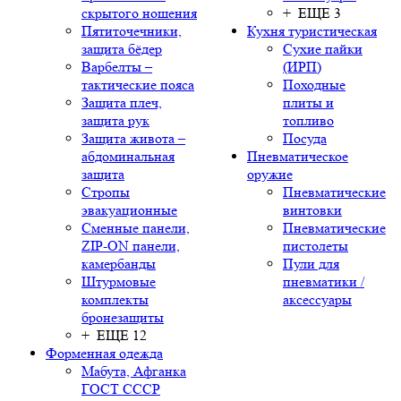
скрытого ношения
+ ЕЩЕ 3
Пятиточечники,
Кухня туристическая
защита бёдер
Сухие пайки
Варбелты –
(ИРП)
тактические пояса
Походные
Защита плеч,
плиты и
защита рук
топливо
Защита живота –
Посуда
абдоминальная
Пневматическое
защита
оружие
Стропы
Пневматические
эвакуационные
винтовки
Сменные панели,
Пневматические
ZIP-ON панели,
пистолеты
камербанды
Пули для
Штурмовые
пневматики /
комплекты
аксессуары
бронезащиты
+ ЕЩЕ 12
Форменная одежда
Мабута, Афганка
ГОСТ СССР