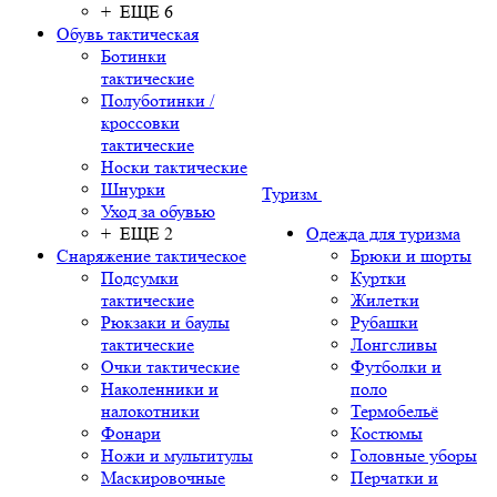
+ ЕЩЕ 6
Обувь тактическая
Ботинки
тактические
Полуботинки /
кроссовки
тактические
Носки тактические
Шнурки
Туризм
Уход за обувью
+ ЕЩЕ 2
Одежда для туризма
Снаряжение тактическое
Брюки и шорты
Подсумки
Куртки
тактические
Жилетки
Рюкзаки и баулы
Рубашки
тактические
Лонгсливы
Очки тактические
Футболки и
Наколенники и
поло
налокотники
Термобельё
Фонари
Костюмы
Ножи и мультитулы
Головные уборы
Маскировочные
Перчатки и