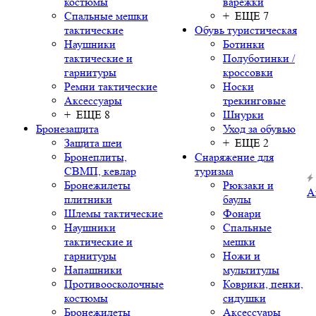
костюмы
варежки
Спальные мешки
+ ЕЩЕ 7
тактические
Обувь туристическая
Наушники
Ботинки
тактические и
Полуботинки /
гарнитуры
кроссовки
Ремни тактические
Носки
Аксессуары
трекинговые
+ ЕЩЕ 8
Шнурки
Бронезащита
Уход за обувью
Защита шеи
+ ЕЩЕ 2
Бронеплиты,
Снаряжение для
СВМП, кевлар
туризма
Бронежилеты
Рюкзаки и
А
плитники
баулы
Шлемы тактические
Фонари
Наушники
Спальные
тактические и
мешки
гарнитуры
Ножи и
Напашники
мультитулы
Противоосколочные
Коврики, пенки,
костюмы
сидушки
Бронежилеты
Аксессуары