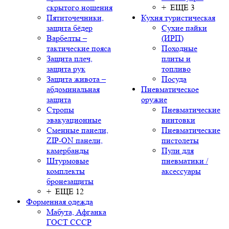
скрытого ношения
+ ЕЩЕ 3
Пятиточечники,
Кухня туристическая
защита бёдер
Сухие пайки
Варбелты –
(ИРП)
тактические пояса
Походные
Защита плеч,
плиты и
защита рук
топливо
Защита живота –
Посуда
абдоминальная
Пневматическое
защита
оружие
Стропы
Пневматические
эвакуационные
винтовки
Сменные панели,
Пневматические
ZIP-ON панели,
пистолеты
камербанды
Пули для
Штурмовые
пневматики /
комплекты
аксессуары
бронезащиты
+ ЕЩЕ 12
Форменная одежда
Мабута, Афганка
ГОСТ СССР