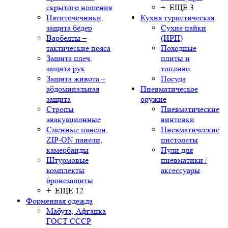
скрытого ношения
+ ЕЩЕ 3
Пятиточечники,
Кухня туристическая
защита бёдер
Сухие пайки
Варбелты –
(ИРП)
тактические пояса
Походные
Защита плеч,
плиты и
защита рук
топливо
Защита живота –
Посуда
абдоминальная
Пневматическое
защита
оружие
Стропы
Пневматические
эвакуационные
винтовки
Сменные панели,
Пневматические
ZIP-ON панели,
пистолеты
камербанды
Пули для
Штурмовые
пневматики /
комплекты
аксессуары
бронезащиты
+ ЕЩЕ 12
Форменная одежда
Мабута, Афганка
ГОСТ СССР