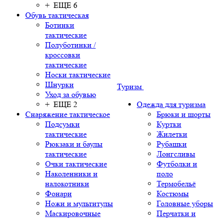
+ ЕЩЕ 6
Обувь тактическая
Ботинки
тактические
Полуботинки /
кроссовки
тактические
Носки тактические
Шнурки
Туризм
Уход за обувью
+ ЕЩЕ 2
Одежда для туризма
Снаряжение тактическое
Брюки и шорты
Подсумки
Куртки
тактические
Жилетки
Рюкзаки и баулы
Рубашки
тактические
Лонгсливы
Очки тактические
Футболки и
Наколенники и
поло
налокотники
Термобельё
Фонари
Костюмы
Ножи и мультитулы
Головные уборы
Маскировочные
Перчатки и