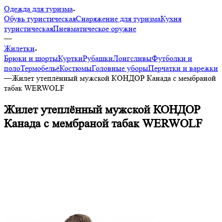
Одежда для туризма
Обувь туристическая
Снаряжение для туризма
Кухня
туристическая
Пневматическое оружие
—
Жилетки
Брюки и шорты
Куртки
Рубашки
Лонгсливы
Футболки и
поло
Термобельё
Костюмы
Головные уборы
Перчатки и варежки
—
Жилет утеплённый мужской КОНДОР Канада с мембраной
табак WERWOLF
Жилет утеплённый мужской КОНДОР
Канада с мембраной табак WERWOLF