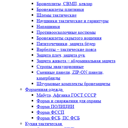
Бронеплиты, СВМП, кевлар
Бронежилеты плитники
Шлемы тактические
Наушники тактические и гарнитуры
Напашники
Противоосколочные костюмы
Бронежилеты скрытого ношения
Пятиточечники, защита бёдер
Варбелты – тактические пояса
Защита плеч, защита рук
Защита живота – абдоминальная защита
Стропы эвакуационные
Сменные панели, ZIP-ON панели,
камербанды
Штурмовые комплекты бронезащиты
Форменная одежда
Мабута, Афганка ГОСТ СССР
Форма и снаряжения для охраны
Форма ПОЛИЦИИ
Форма ФССП
Форма ФСБ, ПС ФСБ
Кухня тактическая