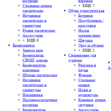
костюмы
варежки
Спальные мешки
+ ЕЩЕ 7
тактические
Обувь туристическая
Наушники
Ботинки
тактические и
Полуботинки /
гарнитуры
кроссовки
Ремни тактические
Носки
Аксессуары
трекинговые
+ ЕЩЕ 8
Шнурки
Бронезащита
Уход за обувью
Защита шеи
+ ЕЩЕ 2
Бронеплиты,
Снаряжение для
СВМП, кевлар
туризма
Бронежилеты
Рюкзаки и
А
плитники
баулы
Шлемы тактические
Фонари
Наушники
Спальные
тактические и
мешки
гарнитуры
Ножи и
Напашники
мультитулы
Противоосколочные
Коврики, пенки,
костюмы
сидушки
Бронежилеты
Аксессуары