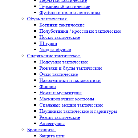
Перчатки тактические
Термобельё тактическое
Футболки поло и лонгсливы
Обувь тактическая
Ботинки тактические
Полуботинки / кроссовки тактические
Носки тактические
Шнурки
Уход за обувью
Снаряжение тактическое
Подсумки тактические
Рюкзаки и баулы тактические
Очки тактические
Наколенники и налокотники
Фонари
Ножи и мультитулы
Маскировочные костюмы
Спальные мешки тактические
Наушники тактические и гарнитуры
Ремни тактические
Аксессуары
Бронезащита
Защита шеи