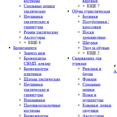
костюмы
варежки
Спальные мешки
+ ЕЩЕ 7
тактические
Обувь туристическая
Наушники
Ботинки
тактические и
Полуботинки /
гарнитуры
кроссовки
Ремни тактические
Носки
Аксессуары
трекинговые
+ ЕЩЕ 8
Шнурки
Бронезащита
Уход за обувью
Защита шеи
+ ЕЩЕ 2
Бронеплиты,
Снаряжение для
СВМП, кевлар
туризма
Бронежилеты
Рюкзаки и
А
плитники
баулы
Шлемы тактические
Фонари
Наушники
Спальные
тактические и
мешки
гарнитуры
Ножи и
Напашники
мультитулы
Противоосколочные
Коврики, пенки,
костюмы
сидушки
Бронежилеты
Аксессуары