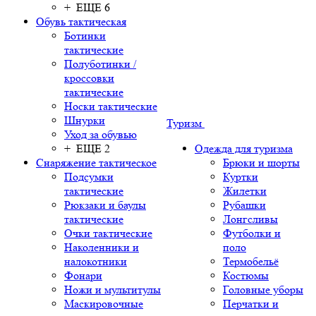
+ ЕЩЕ 6
Обувь тактическая
Ботинки
тактические
Полуботинки /
кроссовки
тактические
Носки тактические
Шнурки
Туризм
Уход за обувью
+ ЕЩЕ 2
Одежда для туризма
Снаряжение тактическое
Брюки и шорты
Подсумки
Куртки
тактические
Жилетки
Рюкзаки и баулы
Рубашки
тактические
Лонгсливы
Очки тактические
Футболки и
Наколенники и
поло
налокотники
Термобельё
Фонари
Костюмы
Ножи и мультитулы
Головные уборы
Маскировочные
Перчатки и