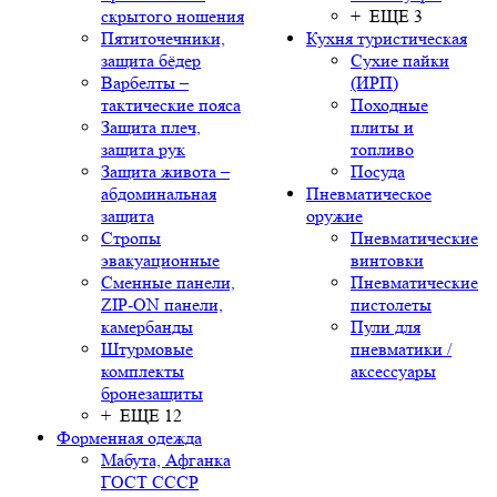
скрытого ношения
+ ЕЩЕ 3
Пятиточечники,
Кухня туристическая
защита бёдер
Сухие пайки
Варбелты –
(ИРП)
тактические пояса
Походные
Защита плеч,
плиты и
защита рук
топливо
Защита живота –
Посуда
абдоминальная
Пневматическое
защита
оружие
Стропы
Пневматические
эвакуационные
винтовки
Сменные панели,
Пневматические
ZIP-ON панели,
пистолеты
камербанды
Пули для
Штурмовые
пневматики /
комплекты
аксессуары
бронезащиты
+ ЕЩЕ 12
Форменная одежда
Мабута, Афганка
ГОСТ СССР