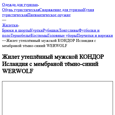
Одежда для туризма
Обувь туристическая
Снаряжение для туризма
Кухня
туристическая
Пневматическое оружие
—
Жилетки
Брюки и шорты
Куртки
Рубашки
Лонгсливы
Футболки и
поло
Термобельё
Костюмы
Головные уборы
Перчатки и варежки
—
Жилет утеплённый мужской КОНДОР Исландия с
мембраной тёмно-синий WERWOLF
Жилет утеплённый мужской КОНДОР
Исландия с мембраной тёмно-синий
WERWOLF