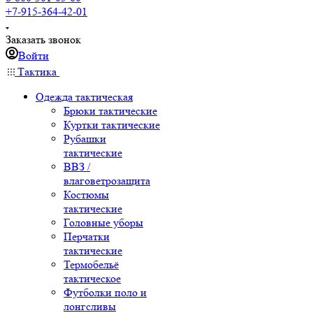
+7-915-364-42-01
Заказать звонок
Войти
Тактика
Одежда тактическая
Брюки тактические
Куртки тактические
Рубашки
тактические
ВВЗ /
влаговетрозащита
Костюмы
тактические
Головные уборы
Перчатки
тактические
Термобельё
тактическое
Футболки поло и
лонгсливы