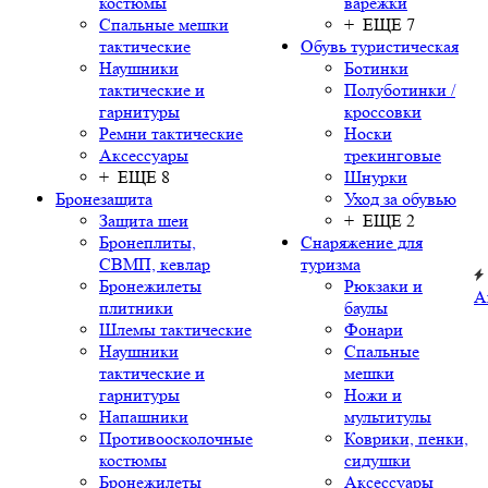
костюмы
варежки
Спальные мешки
+ ЕЩЕ 7
тактические
Обувь туристическая
Наушники
Ботинки
тактические и
Полуботинки /
гарнитуры
кроссовки
Ремни тактические
Носки
Аксессуары
трекинговые
+ ЕЩЕ 8
Шнурки
Бронезащита
Уход за обувью
Защита шеи
+ ЕЩЕ 2
Бронеплиты,
Снаряжение для
СВМП, кевлар
туризма
Бронежилеты
Рюкзаки и
А
плитники
баулы
Шлемы тактические
Фонари
Наушники
Спальные
тактические и
мешки
гарнитуры
Ножи и
Напашники
мультитулы
Противоосколочные
Коврики, пенки,
костюмы
сидушки
Бронежилеты
Аксессуары