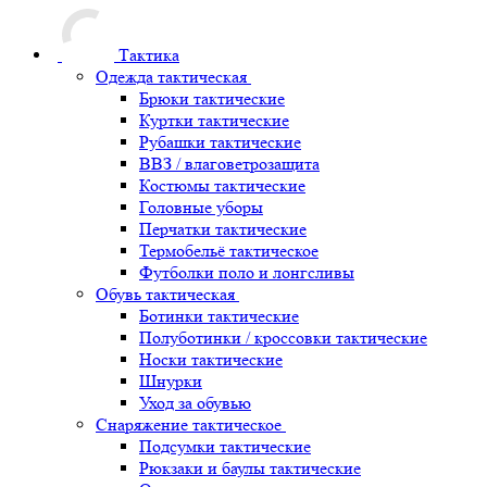
Тактика
Одежда тактическая
Брюки тактические
Куртки тактические
Рубашки тактические
ВВЗ / влаговетрозащита
Костюмы тактические
Головные уборы
Перчатки тактические
Термобельё тактическое
Футболки поло и лонгсливы
Обувь тактическая
Ботинки тактические
Полуботинки / кроссовки тактические
Носки тактические
Шнурки
Уход за обувью
Снаряжение тактическое
Подсумки тактические
Рюкзаки и баулы тактические