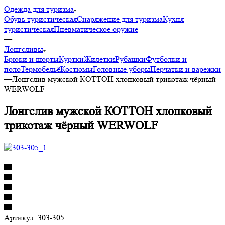
Одежда для туризма
Обувь туристическая
Снаряжение для туризма
Кухня
туристическая
Пневматическое оружие
—
Лонгсливы
Брюки и шорты
Куртки
Жилетки
Рубашки
Футболки и
поло
Термобельё
Костюмы
Головные уборы
Перчатки и варежки
—
Лонгслив мужской КОТТОН хлопковый трикотаж чёрный
WERWOLF
Лонгслив мужской КОТТОН хлопковый
трикотаж чёрный WERWOLF
Артикул:
303-305