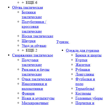
+ ЕЩЕ 6
Обувь тактическая
Ботинки
тактические
Полуботинки /
кроссовки
тактические
Носки тактические
Шнурки
Туризм
Уход за обувью
+ ЕЩЕ 2
Одежда для туризма
Снаряжение тактическое
Брюки и шорты
Подсумки
Куртки
тактические
Жилетки
Рюкзаки и баулы
Рубашки
тактические
Лонгсливы
Очки тактические
Футболки и
Наколенники и
поло
налокотники
Термобельё
Фонари
Костюмы
Ножи и мультитулы
Головные уборы
Маскировочные
Перчатки и