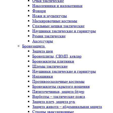
Очки тактические
Наколенники и налокотники
Фонари
Ножи и мультитулы
Маскировочные костюмы
Спальные мешки тактические
Наушники тактические и гарнитуры
Ремни тактические
Аксессуары
Бронезащита
Защита шеи
Бронеплиты, СВМП, кевлар
Бронежилеты плитники
Шлемы тактические
Наушники тактические и гарнитуры
Напашники
Противоосколочные костюмы
Бронежилеты скрытого ношения
Пятиточечники, защита бёдер
Варбелты – тактические пояса
Защита плеч, защита рук
Защита живота – абдоминальная защита
Стропы эвакуационные