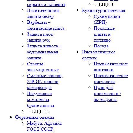
скрытого ношения
+ ЕЩЕ 3
Пятиточечники,
Кухня туристическая
защита бёдер
Сухие пайки
Варбелты –
(ИРП)
тактические пояса
Походные
Защита плеч,
плиты и
защита рук
топливо
Защита живота –
Посуда
абдоминальная
Пневматическое
защита
оружие
Стропы
Пневматические
эвакуационные
винтовки
Сменные панели,
Пневматические
ZIP-ON панели,
пистолеты
камербанды
Пули для
Штурмовые
пневматики /
комплекты
аксессуары
бронезащиты
+ ЕЩЕ 12
Форменная одежда
Мабута, Афганка
ГОСТ СССР