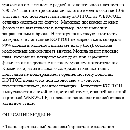
трикотажа с эластаном, с редкой для лонгсливов плотностью –
230 г/м². Плотное трикотажное полотно имеет в составе 10%
эластана, что позволяет лонгсливу КОТТОН от WERWOLF
отлично садиться по фигуре. Материал прекрасно держит
форму и не вытягивается, например, после ношения
заправленным в брюки. Несмотря на высокую плотность
материала, в лонгсливе КОТТОН не жарко, ткань содержит
90% хлопка и отлично впитывает влагу (пот), создавая
комфортный микроклимат внутри. Модель имеет плоские
швы, которые не натирают кожу даже при серьёзных
физических нагрузках с высоким уровнем потоотделения.
Кроме того, из-за высокого содержания хлопка ткань
лонгслива не поддерживает горение, поэтому лонгслив
КОТТОН пользуется популярностью у туристов,
путешественников, военнослужащих. Лонгсливы КОТТОН
выпускаются в спокойной цветовой гамме, ставшей визитной
карточкой WERWOLF, и идеально дополняют любой образ в
активном стиле.
ОПИСАНИЕ МОДЕЛИ:
• Ткань: премиальный хлопковый трикотаж с эластаном