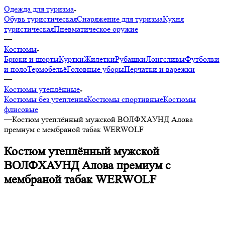
Одежда для туризма
Обувь туристическая
Снаряжение для туризма
Кухня
туристическая
Пневматическое оружие
—
Костюмы
Брюки и шорты
Куртки
Жилетки
Рубашки
Лонгсливы
Футболки
и поло
Термобельё
Головные уборы
Перчатки и варежки
—
Костюмы утеплённые
Костюмы без утепления
Костюмы спортивные
Костюмы
флисовые
—
Костюм утеплённый мужской ВОЛФХАУНД Алова
премиум с мембраной табак WERWOLF
Костюм утеплённый мужской
ВОЛФХАУНД Алова премиум с
мембраной табак WERWOLF