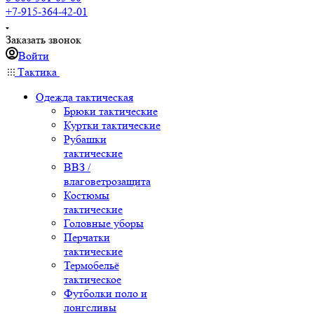
+7-915-364-42-01
Заказать звонок
Войти
Тактика
Одежда тактическая
Брюки тактические
Куртки тактические
Рубашки
тактические
ВВЗ /
влаговетрозащита
Костюмы
тактические
Головные уборы
Перчатки
тактические
Термобельё
тактическое
Футболки поло и
лонгсливы