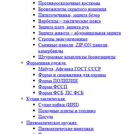
Противоосколочные костюмы
Бронежилеты скрытого ношения
Пятиточечники, защита бёдер
Варбелты – тактические пояса
Защита плеч, защита рук
Защита живота – абдоминальная защита
Стропы эвакуационные
Сменные панели, ZIP-ON панели,
камербанды
Штурмовые комплекты бронезащиты
Форменная одежда
Мабута, Афганка ГОСТ СССР
Форма и снаряжения для охраны
Форма ПОЛИЦИИ
Форма ФССП
Форма ФСБ, ПС ФСБ
Кухня тактическая
Сухие пайки (ИРП)
Походные плиты и топливо
Посуда
Пневматическое оружие
Пневматические винтовки