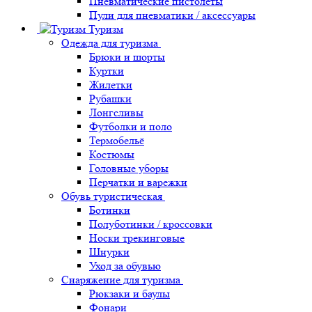
Пневматические пистолеты
Пули для пневматики / аксессуары
Туризм
Одежда для туризма
Брюки и шорты
Куртки
Жилетки
Рубашки
Лонгсливы
Футболки и поло
Термобельё
Костюмы
Головные уборы
Перчатки и варежки
Обувь туристическая
Ботинки
Полуботинки / кроссовки
Носки трекинговые
Шнурки
Уход за обувью
Снаряжение для туризма
Рюкзаки и баулы
Фонари