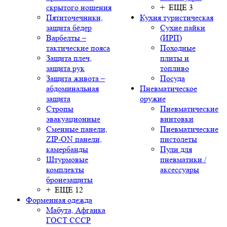
скрытого ношения
+ ЕЩЕ 3
Пятиточечники,
Кухня туристическая
защита бёдер
Сухие пайки
Варбелты –
(ИРП)
тактические пояса
Походные
Защита плеч,
плиты и
защита рук
топливо
Защита живота –
Посуда
абдоминальная
Пневматическое
защита
оружие
Стропы
Пневматические
эвакуационные
винтовки
Сменные панели,
Пневматические
ZIP-ON панели,
пистолеты
камербанды
Пули для
Штурмовые
пневматики /
комплекты
аксессуары
бронезащиты
+ ЕЩЕ 12
Форменная одежда
Мабута, Афганка
ГОСТ СССР