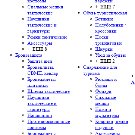
костюмы
варежки
Спальные мешки
+ ЕЩЕ 7
тактические
Обувь туристическая
Наушники
Ботинки
тактические и
Полуботинки /
гарнитуры
кроссовки
Ремни тактические
Носки
Аксессуары
трекинговые
+ ЕЩЕ 8
Шнурки
Бронезащита
Уход за обувью
Защита шеи
+ ЕЩЕ 2
Бронеплиты,
Снаряжение для
СВМП, кевлар
туризма
Бронежилеты
Рюкзаки и
А
плитники
баулы
Шлемы тактические
Фонари
Наушники
Спальные
тактические и
мешки
гарнитуры
Ножи и
Напашники
мультитулы
Противоосколочные
Коврики, пенки,
костюмы
сидушки
Бронежилеты
Аксессуары