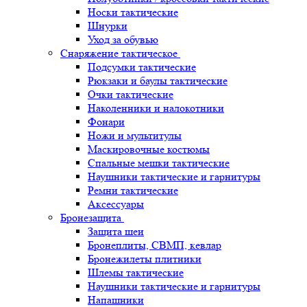
Носки тактические
Шнурки
Уход за обувью
Снаряжение тактическое
Подсумки тактические
Рюкзаки и баулы тактические
Очки тактические
Наколенники и налокотники
Фонари
Ножи и мультитулы
Маскировочные костюмы
Спальные мешки тактические
Наушники тактические и гарнитуры
Ремни тактические
Аксессуары
Бронезащита
Защита шеи
Бронеплиты, СВМП, кевлар
Бронежилеты плитники
Шлемы тактические
Наушники тактические и гарнитуры
Напашники