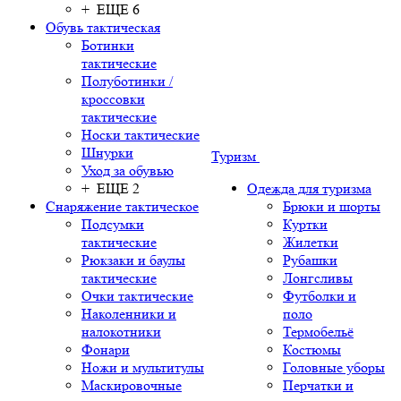
+ ЕЩЕ 6
Обувь тактическая
Ботинки
тактические
Полуботинки /
кроссовки
тактические
Носки тактические
Шнурки
Туризм
Уход за обувью
+ ЕЩЕ 2
Одежда для туризма
Снаряжение тактическое
Брюки и шорты
Подсумки
Куртки
тактические
Жилетки
Рюкзаки и баулы
Рубашки
тактические
Лонгсливы
Очки тактические
Футболки и
Наколенники и
поло
налокотники
Термобельё
Фонари
Костюмы
Ножи и мультитулы
Головные уборы
Маскировочные
Перчатки и