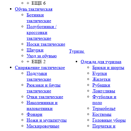
+ ЕЩЕ 6
Обувь тактическая
Ботинки
тактические
Полуботинки /
кроссовки
тактические
Носки тактические
Шнурки
Туризм
Уход за обувью
+ ЕЩЕ 2
Одежда для туризма
Снаряжение тактическое
Брюки и шорты
Подсумки
Куртки
тактические
Жилетки
Рюкзаки и баулы
Рубашки
тактические
Лонгсливы
Очки тактические
Футболки и
Наколенники и
поло
налокотники
Термобельё
Фонари
Костюмы
Ножи и мультитулы
Головные уборы
Маскировочные
Перчатки и