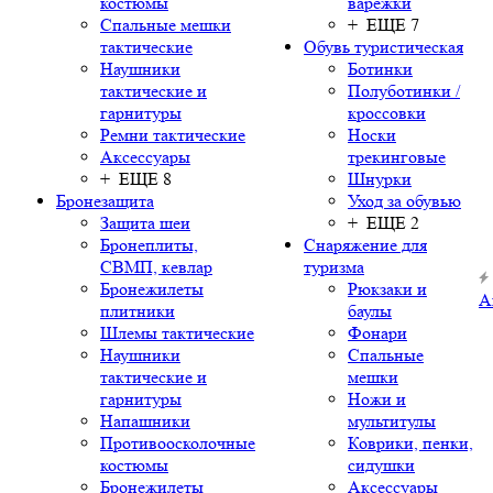
костюмы
варежки
Спальные мешки
+ ЕЩЕ 7
тактические
Обувь туристическая
Наушники
Ботинки
тактические и
Полуботинки /
гарнитуры
кроссовки
Ремни тактические
Носки
Аксессуары
трекинговые
+ ЕЩЕ 8
Шнурки
Бронезащита
Уход за обувью
Защита шеи
+ ЕЩЕ 2
Бронеплиты,
Снаряжение для
СВМП, кевлар
туризма
Бронежилеты
Рюкзаки и
А
плитники
баулы
Шлемы тактические
Фонари
Наушники
Спальные
тактические и
мешки
гарнитуры
Ножи и
Напашники
мультитулы
Противоосколочные
Коврики, пенки,
костюмы
сидушки
Бронежилеты
Аксессуары