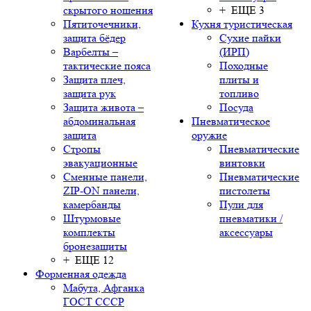
скрытого ношения
+ ЕЩЕ 3
Пятиточечники,
Кухня туристическая
защита бёдер
Сухие пайки
Варбелты –
(ИРП)
тактические пояса
Походные
Защита плеч,
плиты и
защита рук
топливо
Защита живота –
Посуда
абдоминальная
Пневматическое
защита
оружие
Стропы
Пневматические
эвакуационные
винтовки
Сменные панели,
Пневматические
ZIP-ON панели,
пистолеты
камербанды
Пули для
Штурмовые
пневматики /
комплекты
аксессуары
бронезащиты
+ ЕЩЕ 12
Форменная одежда
Мабута, Афганка
ГОСТ СССР