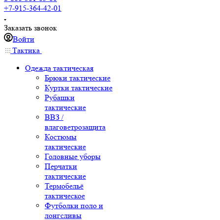
+7-915-364-42-01
Заказать звонок
Войти
Тактика
Одежда тактическая
Брюки тактические
Куртки тактические
Рубашки
тактические
ВВЗ /
влаговетрозащита
Костюмы
тактические
Головные уборы
Перчатки
тактические
Термобельё
тактическое
Футболки поло и
лонгсливы