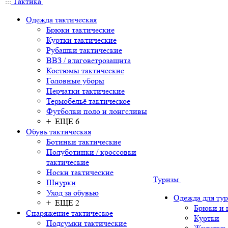
Тактика
Одежда тактическая
Брюки тактические
Куртки тактические
Рубашки тактические
ВВЗ / влаговетрозащита
Костюмы тактические
Головные уборы
Перчатки тактические
Термобельё тактическое
Футболки поло и лонгсливы
+ ЕЩЕ 6
Обувь тактическая
Ботинки тактические
Полуботинки / кроссовки
тактические
Носки тактические
Туризм
Шнурки
Уход за обувью
Одежда для ту
+ ЕЩЕ 2
Брюки и
Снаряжение тактическое
Куртки
Подсумки тактические