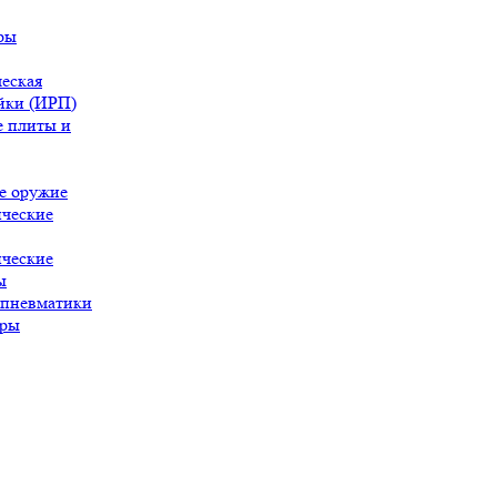
ры
еская
йки (ИРП)
 плиты и
е оружие
ческие
ческие
ы
 пневматики
ары