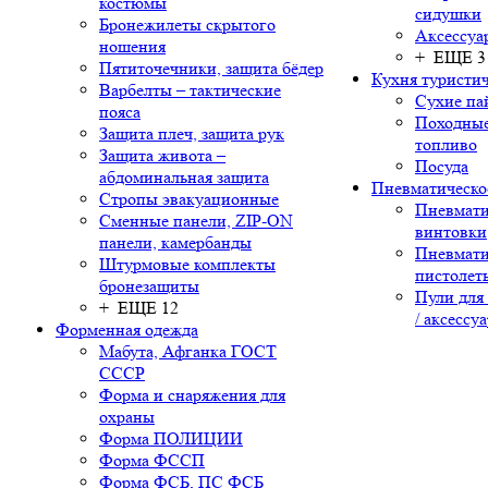
костюмы
сидушки
Бронежилеты скрытого
Аксессуа
ношения
+ ЕЩЕ 3
Пятиточечники, защита бёдер
Кухня туристич
Варбелты – тактические
Сухие па
пояса
Походные
Защита плеч, защита рук
топливо
Защита живота –
Посуда
абдоминальная защита
Пневматическо
Стропы эвакуационные
Пневмати
Сменные панели, ZIP-ON
винтовки
панели, камербанды
Пневмати
Штурмовые комплекты
пистолет
бронезащиты
Пули для
+ ЕЩЕ 12
/ аксессу
Форменная одежда
Мабута, Афганка ГОСТ
СССР
Форма и снаряжения для
охраны
Форма ПОЛИЦИИ
Форма ФССП
Форма ФСБ, ПС ФСБ