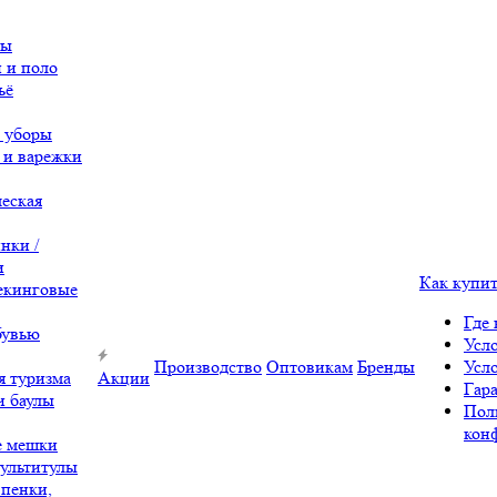
вы
 и поло
ьё
 уборы
 и варежки
еская
нки /
и
Как купи
екинговые
Где 
бувью
Усл
Производство
Оптовикам
Бренды
Усл
я туризма
Акции
Гара
и баулы
Пол
кон
е мешки
ультитулы
 пенки,