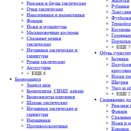
Жилетки
Рюкзаки и баулы тактические
Рубашки
Очки тактические
Лонгсли
Наколенники и налокотники
Футболки
Фонари
Термобел
Ножи и мультитулы
Костюмы
Маскировочные костюмы
Головные
Спальные мешки
Перчатки
тактические
+ ЕЩЕ 7
Наушники тактические и
Обувь туристич
гарнитуры
Ботинки
Ремни тактические
Полуботи
Аксессуары
кроссовк
+ ЕЩЕ 8
Носки тр
Бронезащита
Шнурки
Защита шеи
Уход за о
Бронеплиты, СВМП, кевлар
+ ЕЩЕ 2
Бронежилеты плитники
Снаряжение дл
Шлемы тактические
Рюкзаки 
Наушники тактические и
Фонари
гарнитуры
Спальны
Напашники
Ножи и м
Противоосколочные
Коврики,